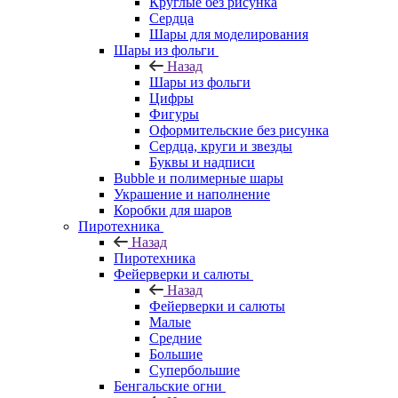
Круглые без рисунка
Сердца
Шары для моделирования
Шары из фольги
Назад
Шары из фольги
Цифры
Фигуры
Оформительские без рисунка
Сердца, круги и звезды
Буквы и надписи
Bubble и полимерные шары
Украшение и наполнение
Коробки для шаров
Пиротехника
Назад
Пиротехника
Фейерверки и салюты
Назад
Фейерверки и салюты
Малые
Средние
Большие
Супербольшие
Бенгальские огни