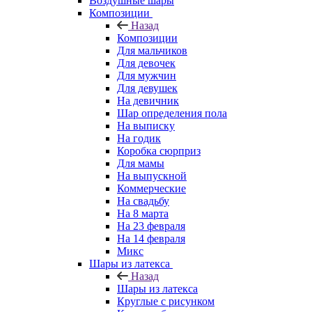
Воздушные шары
Композиции
Назад
Композиции
Для мальчиков
Для девочек
Для мужчин
Для девушек
На девичник
Шар определения пола
На выписку
На годик
Коробка сюрприз
Для мамы
На выпускной
Коммерческие
На свадьбу
На 8 марта
На 23 февраля
На 14 февраля
Микс
Шары из латекса
Назад
Шары из латекса
Круглые с рисунком