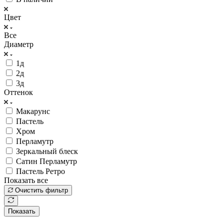
Цвет
Все
Диаметр
1д
2д
3д
Оттенок
Макарунс
Пастель
Хром
Перламутр
Зеркальный блеск
Сатин Перламутр
Пастель Ретро
Показать все
Очистить фильтр
Показать