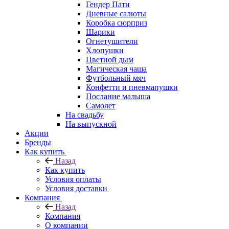
Гендер Пати
Дневные салюты
Коробка сюрприз
Шарики
Огнетушители
Хлопушки
Цветной дым
Магическая чаша
Футбольный мяч
Конфетти и пневмапушки
Послание малыша
Самолет
На свадьбу
На выпускной
Акции
Бренды
Как купить
Назад
Как купить
Условия оплаты
Условия доставки
Компания
Назад
Компания
О компании