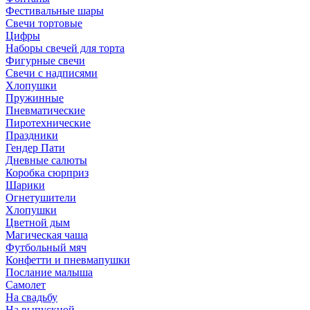
Фестивальные шары
Свечи тортовые
Цифры
Наборы свечей для торта
Фигурные свечи
Свечи с надписями
Хлопушки
Пружинные
Пневматические
Пиротехнические
Праздники
Гендер Пати
Дневные салюты
Коробка сюрприз
Шарики
Огнетушители
Хлопушки
Цветной дым
Магическая чаша
Футбольный мяч
Конфетти и пневмапушки
Послание малыша
Самолет
На свадьбу
На выпускной