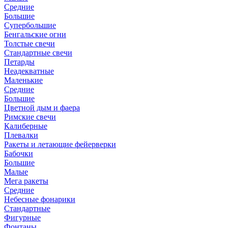
Средние
Большие
Супербольшие
Бенгальские огни
Толстые свечи
Стандартные свечи
Петарды
Неадекватные
Маленькие
Средние
Большие
Цветной дым и фаера
Римские свечи
Калиберные
Плевалки
Ракеты и летающие фейерверки
Бабочки
Большие
Малые
Мега ракеты
Средние
Небесные фонарики
Стандартные
Фигурные
Фонтаны