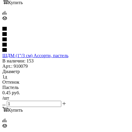
Купить
ШДМ (1''/3 см) Ассорти, пастель
В наличии: 153
Арт.: 910079
Диаметр
1д
Оттенок
Пастель
0.45
руб.
/шт
Купить