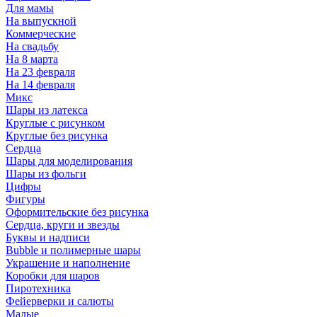
Для мамы
На выпускной
Коммерческие
На свадьбу
На 8 марта
На 23 февраля
На 14 февраля
Микс
Шары из латекса
Круглые с рисунком
Круглые без рисунка
Сердца
Шары для моделирования
Шары из фольги
Цифры
Фигуры
Оформительские без рисунка
Сердца, круги и звезды
Буквы и надписи
Bubble и полимерные шары
Украшение и наполнение
Коробки для шаров
Пиротехника
Фейерверки и салюты
Малые