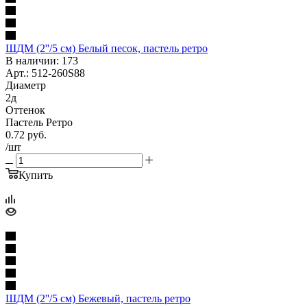
ШДМ (2''/5 см) Белый песок, пастель ретро
В наличии: 173
Арт.: 512-260S88
Диаметр
2д
Оттенок
Пастель Ретро
0.72
руб.
/шт
Купить
ШДМ (2''/5 см) Бежевый, пастель ретро