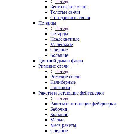
Назад
Бенгальские огни
Толстые свечи
Стандартные свечи
Петарды
Назад
Петарды
Неадекватные
Маленькие
Средние
Большие
Цветной дым и фаера
Римские свечи
Назад
Римские свечи
Калиберные
Плевалки
Ракеты и летающие фейерверки
Назад
Ракеты и летающие фейерверки
Бабочки
Большие
Малые
Мега ракеты
Средние