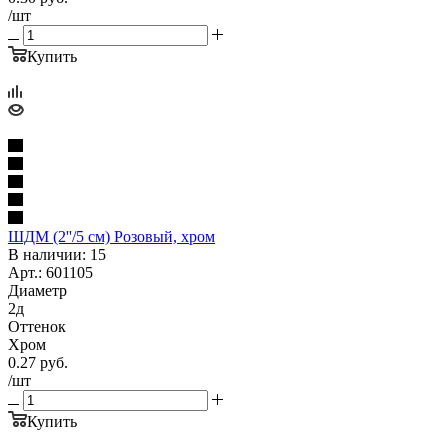
/шт
Купить
ШДМ (2''/5 см) Розовый, хром
В наличии: 15
Арт.: 601105
Диаметр
2д
Оттенок
Хром
0.27
руб.
/шт
Купить