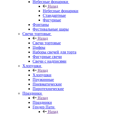
Небесные фонарики
Назад
Небесные фонарики
Стандартные
Фигурные
Фонтаны
Фестивальные шары
Свечи тортовые
Назад
Свечи тортовые
Цифры
Наборы свечей для торта
Фигурные свечи
Свечи с надписями
Хлопушки
Назад
Хлопушки
Пружинные
Пневматические
Пиротехнические
Праздники
Назад
Праздники
Гендер Пати
Назад