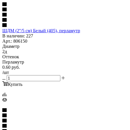
ШДМ (2''/5 см) Белый (405), перламутр
В наличии: 227
Арт.: 806150
Диаметр
2д
Оттенок
Перламутр
0.60
руб.
/шт
Купить