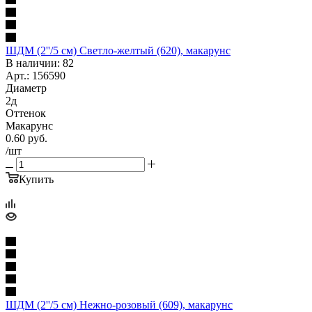
ШДМ (2''/5 см) Светло-желтый (620), макарунс
В наличии: 82
Арт.: 156590
Диаметр
2д
Оттенок
Макарунс
0.60
руб.
/шт
Купить
ШДМ (2''/5 см) Нежно-розовый (609), макарунс