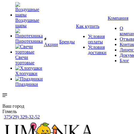
Компания
Воздушные
шары
Как купить
О
компа
Условия
Отзыв
Пиротехника
Бренды
оплаты
Акции
Конта
Условия
Лицен
доставки
Докум
Свечи
Блог
тортовые
Хлопушки
Праздники
Ваш город
Гомель
375(29) 329-32-52