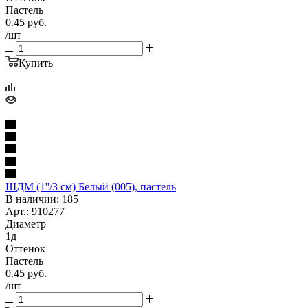
Пастель
0.45
руб.
/шт
Купить
ШДМ (1''/3 см) Белый (005), пастель
В наличии: 185
Арт.: 910277
Диаметр
1д
Оттенок
Пастель
0.45
руб.
/шт