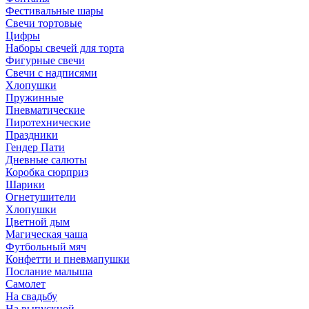
Фестивальные шары
Свечи тортовые
Цифры
Наборы свечей для торта
Фигурные свечи
Свечи с надписями
Хлопушки
Пружинные
Пневматические
Пиротехнические
Праздники
Гендер Пати
Дневные салюты
Коробка сюрприз
Шарики
Огнетушители
Хлопушки
Цветной дым
Магическая чаша
Футбольный мяч
Конфетти и пневмапушки
Послание малыша
Самолет
На свадьбу
На выпускной