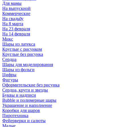
Для мамы
На выпускной
Коммерческие
На свадьбу
На 8 марта
На 23 февраля
На 14 февраля
Микс
Шары из латекса
Круглые с рисунком
Круглые без рисунка
Сердца
Шары для моделирования
Шары из фольги
Цифры
Фигуры
Оформительские без рисунка
Сердца, круги и звезды
Буквы и надписи
Bubble и полимерные шары
Украшение и наполнение
Коробки для шаров
Пиротехника
Фейерверки и салюты
Малые