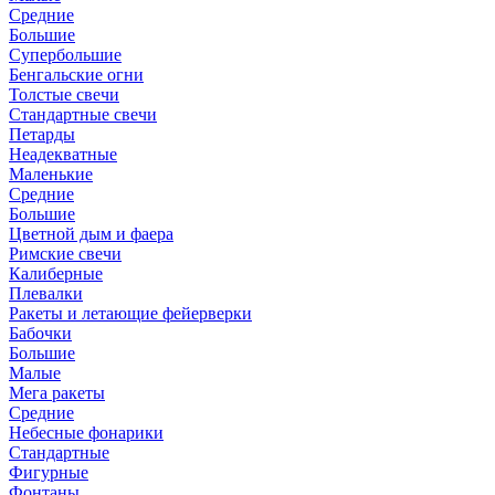
Средние
Большие
Супербольшие
Бенгальские огни
Толстые свечи
Стандартные свечи
Петарды
Неадекватные
Маленькие
Средние
Большие
Цветной дым и фаера
Римские свечи
Калиберные
Плевалки
Ракеты и летающие фейерверки
Бабочки
Большие
Малые
Мега ракеты
Средние
Небесные фонарики
Стандартные
Фигурные
Фонтаны