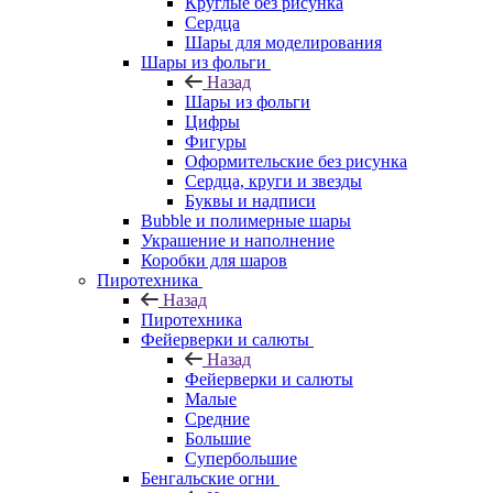
Круглые без рисунка
Сердца
Шары для моделирования
Шары из фольги
Назад
Шары из фольги
Цифры
Фигуры
Оформительские без рисунка
Сердца, круги и звезды
Буквы и надписи
Bubble и полимерные шары
Украшение и наполнение
Коробки для шаров
Пиротехника
Назад
Пиротехника
Фейерверки и салюты
Назад
Фейерверки и салюты
Малые
Средние
Большие
Супербольшие
Бенгальские огни