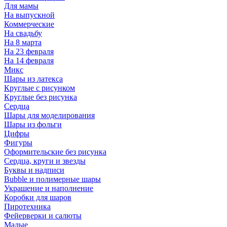
Для мамы
На выпускной
Коммерческие
На свадьбу
На 8 марта
На 23 февраля
На 14 февраля
Микс
Шары из латекса
Круглые с рисунком
Круглые без рисунка
Сердца
Шары для моделирования
Шары из фольги
Цифры
Фигуры
Оформительские без рисунка
Сердца, круги и звезды
Буквы и надписи
Bubble и полимерные шары
Украшение и наполнение
Коробки для шаров
Пиротехника
Фейерверки и салюты
Малые