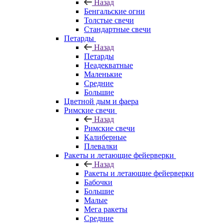
Назад
Бенгальские огни
Толстые свечи
Стандартные свечи
Петарды
Назад
Петарды
Неадекватные
Маленькие
Средние
Большие
Цветной дым и фаера
Римские свечи
Назад
Римские свечи
Калиберные
Плевалки
Ракеты и летающие фейерверки
Назад
Ракеты и летающие фейерверки
Бабочки
Большие
Малые
Мега ракеты
Средние