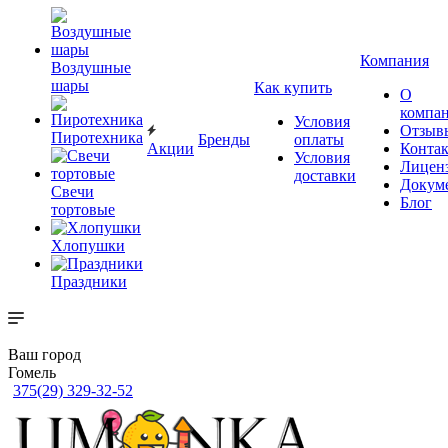
Компания
Воздушные
шары
Как купить
О
компа
Условия
Отзыв
Пиротехника
Бренды
оплаты
Акции
Конта
Условия
Лицен
доставки
Докум
Свечи
Блог
тортовые
Хлопушки
Праздники
Ваш город
Гомель
375(29) 329-32-52