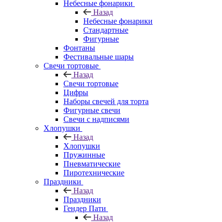
Небесные фонарики
Назад
Небесные фонарики
Стандартные
Фигурные
Фонтаны
Фестивальные шары
Свечи тортовые
Назад
Свечи тортовые
Цифры
Наборы свечей для торта
Фигурные свечи
Свечи с надписями
Хлопушки
Назад
Хлопушки
Пружинные
Пневматические
Пиротехнические
Праздники
Назад
Праздники
Гендер Пати
Назад