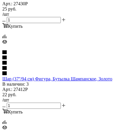
Арт.: 27430P
25
руб.
/шт
Купить
Шар (37''/94 см) Фигура, Бутылка Шампанское, Золото
В наличии: 3
Арт.: 27412P
22
руб.
/шт
Купить