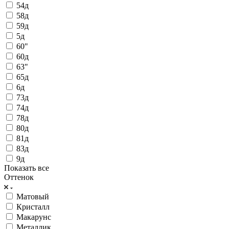
54д
58д
59д
5д
60"
60д
63"
65д
6д
73д
74д
78д
80д
81д
83д
9д
Показать все
Оттенок
Матовый
Кристалл
Макарунс
Металлик