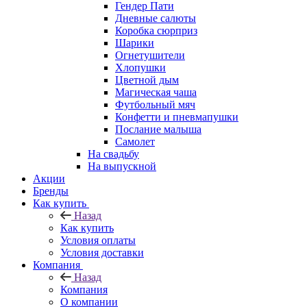
Гендер Пати
Дневные салюты
Коробка сюрприз
Шарики
Огнетушители
Хлопушки
Цветной дым
Магическая чаша
Футбольный мяч
Конфетти и пневмапушки
Послание малыша
Самолет
На свадьбу
На выпускной
Акции
Бренды
Как купить
Назад
Как купить
Условия оплаты
Условия доставки
Компания
Назад
Компания
О компании