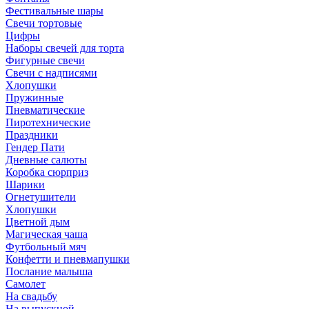
Фестивальные шары
Свечи тортовые
Цифры
Наборы свечей для торта
Фигурные свечи
Свечи с надписями
Хлопушки
Пружинные
Пневматические
Пиротехнические
Праздники
Гендер Пати
Дневные салюты
Коробка сюрприз
Шарики
Огнетушители
Хлопушки
Цветной дым
Магическая чаша
Футбольный мяч
Конфетти и пневмапушки
Послание малыша
Самолет
На свадьбу
На выпускной