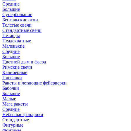
Средние
Большие
Супербольшие
Бенгальские огни
Толстые свечи
Стандартные свечи
Петарды
Неадекватные
Маленькие
Средние
Большие
Цветной дым и фаера
Римские свечи
Калиберные
Плевалки
Ракеты и летающие фейерверки
Бабочки
Большие
Малые
Мега ракеты
Средние
Небесные фонарики
Стандартные
Фигурные
Фонтаны