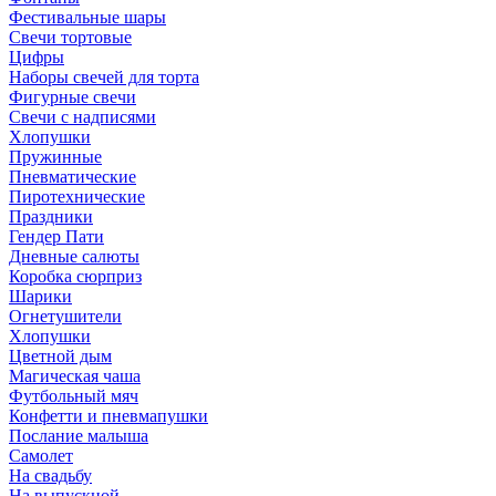
Фестивальные шары
Свечи тортовые
Цифры
Наборы свечей для торта
Фигурные свечи
Свечи с надписями
Хлопушки
Пружинные
Пневматические
Пиротехнические
Праздники
Гендер Пати
Дневные салюты
Коробка сюрприз
Шарики
Огнетушители
Хлопушки
Цветной дым
Магическая чаша
Футбольный мяч
Конфетти и пневмапушки
Послание малыша
Самолет
На свадьбу
На выпускной