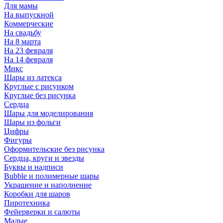
Для мамы
На выпускной
Коммерческие
На свадьбу
На 8 марта
На 23 февраля
На 14 февраля
Микс
Шары из латекса
Круглые с рисунком
Круглые без рисунка
Сердца
Шары для моделирования
Шары из фольги
Цифры
Фигуры
Оформительские без рисунка
Сердца, круги и звезды
Буквы и надписи
Bubble и полимерные шары
Украшение и наполнение
Коробки для шаров
Пиротехника
Фейерверки и салюты
Малые