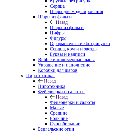
Круглые без рисунка
Сердца
Шары для моделирования
Шары из фольги
Назад
Шары из фольги
Цифры
Фигуры
Оформительские без рисунка
Сердца, круги и звезды
Буквы и надписи
Bubble и полимерные шары
Украшение и наполнение
Коробки для шаров
Пиротехника
Назад
Пиротехника
Фейерверки и салюты
Назад
Фейерверки и салюты
Малые
Средние
Большие
Супербольшие
Бенгальские огни