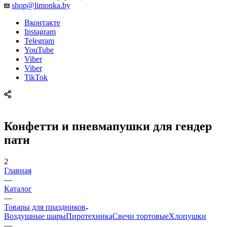
shop@limonka.by
Вконтакте
Instagram
Telegram
YouTube
Viber
Viber
TikTok
Конфетти и пневмапушки для гендер
пати
2
Главная
—
Каталог
—
Товары для праздников
Воздушные шары
Пиротехника
Свечи тортовые
Хлопушки
—