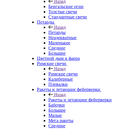
Назад
Бенгальские огни
Толстые свечи
Стандартные свечи
Петарды
Назад
Петарды
Неадекватные
Маленькие
Средние
Большие
Цветной дым и фаера
Римские свечи
Назад
Римские свечи
Калиберные
Плевалки
Ракеты и летающие фейерверки
Назад
Ракеты и летающие фейерверки
Бабочки
Большие
Малые
Мега ракеты
Средние