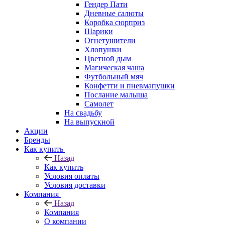
Гендер Пати
Дневные салюты
Коробка сюрприз
Шарики
Огнетушители
Хлопушки
Цветной дым
Магическая чаша
Футбольный мяч
Конфетти и пневмапушки
Послание малыша
Самолет
На свадьбу
На выпускной
Акции
Бренды
Как купить
Назад
Как купить
Условия оплаты
Условия доставки
Компания
Назад
Компания
О компании