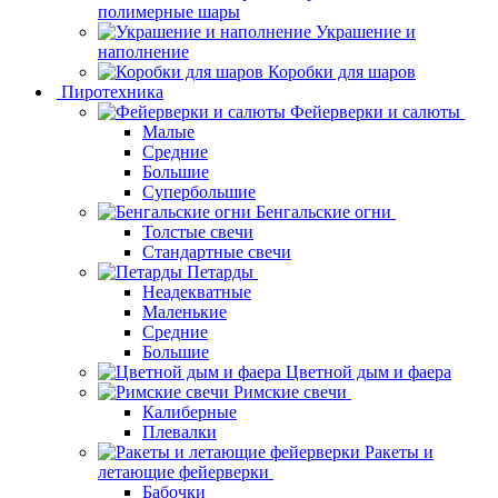
полимерные шары
Украшение и
наполнение
Коробки для шаров
Пиротехника
Фейерверки и салюты
Малые
Средние
Большие
Супербольшие
Бенгальские огни
Толстые свечи
Стандартные свечи
Петарды
Неадекватные
Маленькие
Средние
Большие
Цветной дым и фаера
Римские свечи
Калиберные
Плевалки
Ракеты и
летающие фейерверки
Бабочки