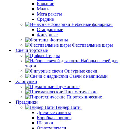
Большие
Малые
Мега ракеты
Средние
Небесные фонарики
Стандартные
Фигурные
Фонтаны
Фестивальные шары
Свечи тортовые
Цифры
Наборы свечей для
торта
Фигурные свечи
Свечи с надписями
Хлопушки
Пружинные
Пневматические
Пиротехнические
Праздники
Гендер Пати
Дневные салюты
Коробка сюрприз
Шарики
Огнетушители