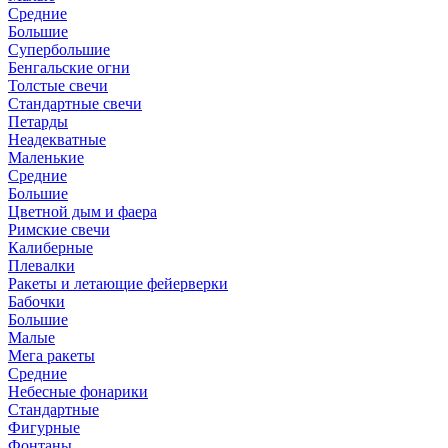
Средние
Большие
Супербольшие
Бенгальские огни
Толстые свечи
Стандартные свечи
Петарды
Неадекватные
Маленькие
Средние
Большие
Цветной дым и фаера
Римские свечи
Калиберные
Плевалки
Ракеты и летающие фейерверки
Бабочки
Большие
Малые
Мега ракеты
Средние
Небесные фонарики
Стандартные
Фигурные
Фонтаны