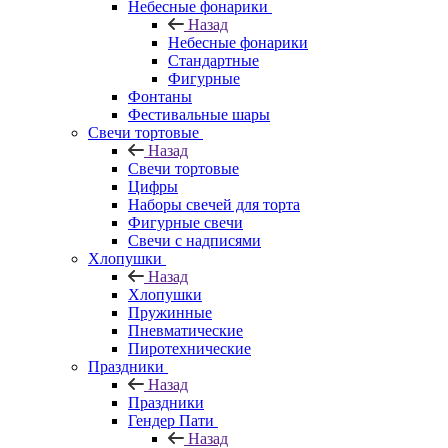
Небесные фонарики
Назад
Небесные фонарики
Стандартные
Фигурные
Фонтаны
Фестивальные шары
Свечи тортовые
Назад
Свечи тортовые
Цифры
Наборы свечей для торта
Фигурные свечи
Свечи с надписями
Хлопушки
Назад
Хлопушки
Пружинные
Пневматические
Пиротехнические
Праздники
Назад
Праздники
Гендер Пати
Назад