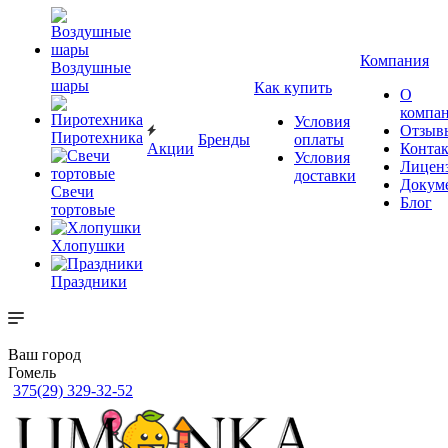
Компания
Воздушные
шары
Как купить
О
компа
Условия
Отзыв
Пиротехника
Бренды
оплаты
Акции
Конта
Условия
Лицен
доставки
Докум
Свечи
Блог
тортовые
Хлопушки
Праздники
Ваш город
Гомель
375(29) 329-32-52