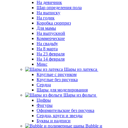
На девичник
Шар определения пола
На выписку
На годик
Коробка сюрприз
Для мамы
На выпускной
Коммерческие
На свадьбу
На 8 марта
На 23 февраля
На 14 февраля
Микс
Шары из латекса
Круглые с рисунком
Круглые без рисунка
Сердца
Шары для моделирования
Шары из фольги
Цифры
Фигуры
Оформительские без рисунка
Сердца, круги и звезды
Буквы и надписи
Bubble и