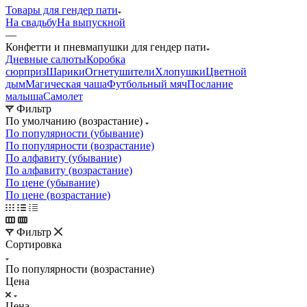
Товары для гендер пати
На свадьбу
На выпускной
—
Конфетти и пневмапушки для гендер пати
Дневные салюты
Коробка
сюрприз
Шарики
Огнетушители
Хлопушки
Цветной
дым
Магическая чаша
Футбольный мяч
Послание
малыша
Самолет
Фильтр
По умолчанию (возрастание)
По популярности (убывание)
По популярности (возрастание)
По алфавиту (убывание)
По алфавиту (возрастание)
По цене (убывание)
По цене (возрастание)
Фильтр
Сортировка
По популярности (возрастание)
Цена
Цена