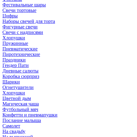
Фестивальные шары
Свечи тортовые
Цифры
Наборы свечей для торта
Фигурные свечи
Свечи с надписями
Хлопушки
Пружинные
Пневматические
Пиротехнические
Праздники
Гендер Пати
Дневные салюты
Коробка сюрприз
Шарики
Огнетушители
Хлопушки
Цветной дым
Магическая чаша
Футбольный мяч
Конфетти и пневмапушки
Послание малыша
Самолет
На свадьбу
На выпускной