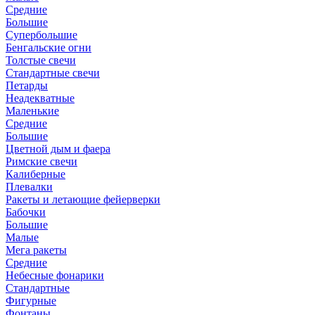
Средние
Большие
Супербольшие
Бенгальские огни
Толстые свечи
Стандартные свечи
Петарды
Неадекватные
Маленькие
Средние
Большие
Цветной дым и фаера
Римские свечи
Калиберные
Плевалки
Ракеты и летающие фейерверки
Бабочки
Большие
Малые
Мега ракеты
Средние
Небесные фонарики
Стандартные
Фигурные
Фонтаны