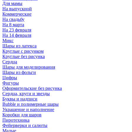
Для мамы
На выпускной
Коммерческие
На свадьбу
На 8 марта
На 23 февраля
На 14 февраля
Микс
Шары из латекса
Круглые с рисунком
Круглые без рисунка
Сердца
Шары для моделирования
Шары из фольги
Цифры
Фигуры
Оформительские без рисунка
Сердца, круги и звезды
Буквы и надписи
Bubble и полимерные шары
Украшение и наполнение
Коробки для шаров
Пиротехника
Фейерверки и салюты
Малые