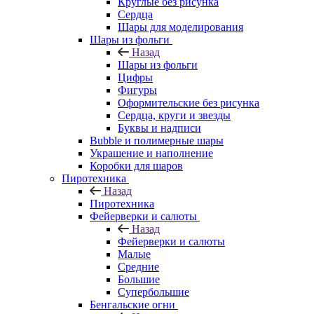
Круглые без рисунка
Сердца
Шары для моделирования
Шары из фольги
Назад
Шары из фольги
Цифры
Фигуры
Оформительские без рисунка
Сердца, круги и звезды
Буквы и надписи
Bubble и полимерные шары
Украшение и наполнение
Коробки для шаров
Пиротехника
Назад
Пиротехника
Фейерверки и салюты
Назад
Фейерверки и салюты
Малые
Средние
Большие
Супербольшие
Бенгальские огни