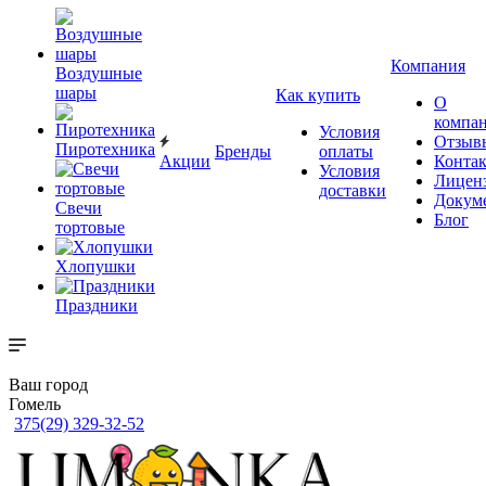
Компания
Воздушные
шары
Как купить
О
компа
Условия
Отзыв
Пиротехника
Бренды
оплаты
Акции
Конта
Условия
Лицен
доставки
Докум
Свечи
Блог
тортовые
Хлопушки
Праздники
Ваш город
Гомель
375(29) 329-32-52