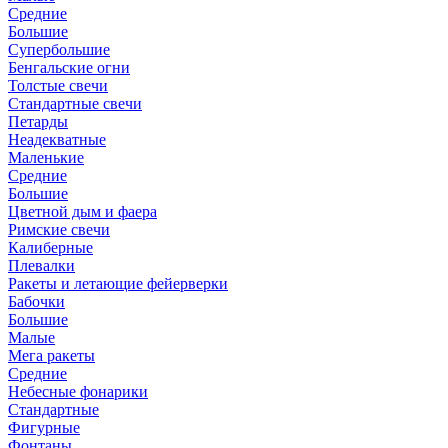
Средние
Большие
Супербольшие
Бенгальские огни
Толстые свечи
Стандартные свечи
Петарды
Неадекватные
Маленькие
Средние
Большие
Цветной дым и фаера
Римские свечи
Калиберные
Плевалки
Ракеты и летающие фейерверки
Бабочки
Большие
Малые
Мега ракеты
Средние
Небесные фонарики
Стандартные
Фигурные
Фонтаны