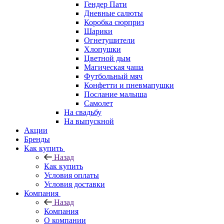
Гендер Пати
Дневные салюты
Коробка сюрприз
Шарики
Огнетушители
Хлопушки
Цветной дым
Магическая чаша
Футбольный мяч
Конфетти и пневмапушки
Послание малыша
Самолет
На свадьбу
На выпускной
Акции
Бренды
Как купить
Назад
Как купить
Условия оплаты
Условия доставки
Компания
Назад
Компания
О компании