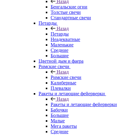
Назад
Бенгальские огни
Толстые свечи
Стандартные свечи
Петарды
Назад
Петарды
Неадекватные
Маленькие
Средние
Большие
Цветной дым и фаера
Римские свечи
Назад
Римские свечи
Калиберные
Плевалки
Ракеты и летающие фейерверки
Назад
Ракеты и летающие фейерверки
Бабочки
Большие
Малые
Мега ракеты
Средние