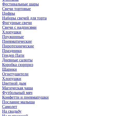
Фестивальные шары
Свечи тортовые
Цифры
Наборы свечей для торта
Фигурные свечи
Свечи с надписями
Хлопушки
Пружинные
Пневматические
Пиротехнические
Праздники
Гендер Пати
Дневные салюты
Коробка сюрприз
Шарики
Огнетушители
Хлопушки
Цветной дым
Магическая чаша
Футбольный мяч
Конфетти и пневмапушки
Послание малыша
Самолет
На свадьбу
На выпускной