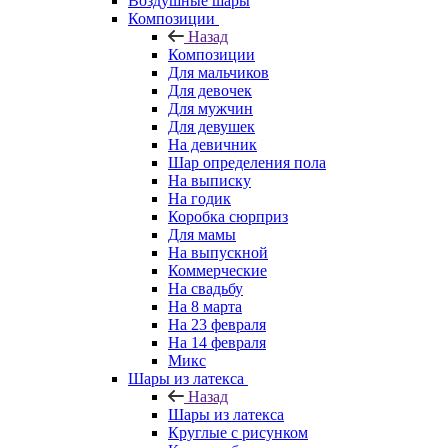
Воздушные шары
Композиции
Назад
Композиции
Для мальчиков
Для девочек
Для мужчин
Для девушек
На девичник
Шар определения пола
На выписку
На годик
Коробка сюрприз
Для мамы
На выпускной
Коммерческие
На свадьбу
На 8 марта
На 23 февраля
На 14 февраля
Микс
Шары из латекса
Назад
Шары из латекса
Круглые с рисунком