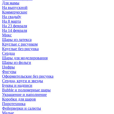
Для мамы
На выпускной
Коммерческие
На свадьбу
На 8 марта
На 23 февраля
На 14 февраля
Микс
Шары из латекса
Круглые с рисунком
Круглые без рисунка
Сердца
Шары для моделирования
Шары из фольги
Цифры
Фигуры
Оформительские без рисунка
Сердца, круги и звезды
Буквы и надписи
Bubble и полимерные шары
Украшение и наполнение
Коробки для шаров
Пиротехника
Фейерверки и салюты
Малые