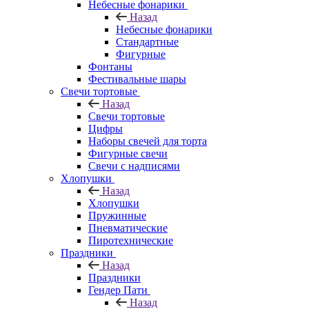
Небесные фонарики
Назад
Небесные фонарики
Стандартные
Фигурные
Фонтаны
Фестивальные шары
Свечи тортовые
Назад
Свечи тортовые
Цифры
Наборы свечей для торта
Фигурные свечи
Свечи с надписями
Хлопушки
Назад
Хлопушки
Пружинные
Пневматические
Пиротехнические
Праздники
Назад
Праздники
Гендер Пати
Назад