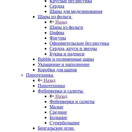
Круглые без рисунка
Сердца
Шары для моделирования
Шары из фольги
Назад
Шары из фольги
Цифры
Фигуры
Оформительские без рисунка
Сердца, круги и звезды
Буквы и надписи
Bubble и полимерные шары
Украшение и наполнение
Коробки для шаров
Пиротехника
Назад
Пиротехника
Фейерверки и салюты
Назад
Фейерверки и салюты
Малые
Средние
Большие
Супербольшие
Бенгальские огни