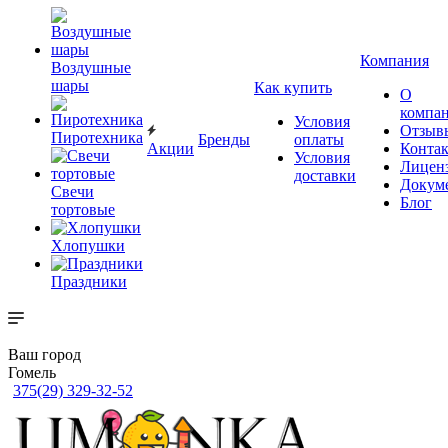
Компания
Воздушные
шары
Как купить
О
компа
Условия
Отзыв
Пиротехника
Бренды
оплаты
Акции
Конта
Условия
Лицен
доставки
Докум
Свечи
Блог
тортовые
Хлопушки
Праздники
Ваш город
Гомель
375(29) 329-32-52