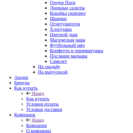
Гендер Пати
Дневные салюты
Коробка сюрприз
Шарики
Огнетушители
Хлопушки
Цветной дым
Магическая чаша
Футбольный мяч
Конфетти и пневмапушки
Послание малыша
Самолет
На свадьбу
На выпускной
Акции
Бренды
Как купить
Назад
Как купить
Условия оплаты
Условия доставки
Компания
Назад
Компания
О компании