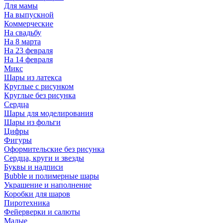
Для мамы
На выпускной
Коммерческие
На свадьбу
На 8 марта
На 23 февраля
На 14 февраля
Микс
Шары из латекса
Круглые с рисунком
Круглые без рисунка
Сердца
Шары для моделирования
Шары из фольги
Цифры
Фигуры
Оформительские без рисунка
Сердца, круги и звезды
Буквы и надписи
Bubble и полимерные шары
Украшение и наполнение
Коробки для шаров
Пиротехника
Фейерверки и салюты
Малые