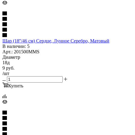
Шар (18''/46 см) Сердце, Лунное Серебро, Матовый
В наличии: 5
Арт.: 201500MMS
Диаметр
18д
9
руб.
/шт
Купить