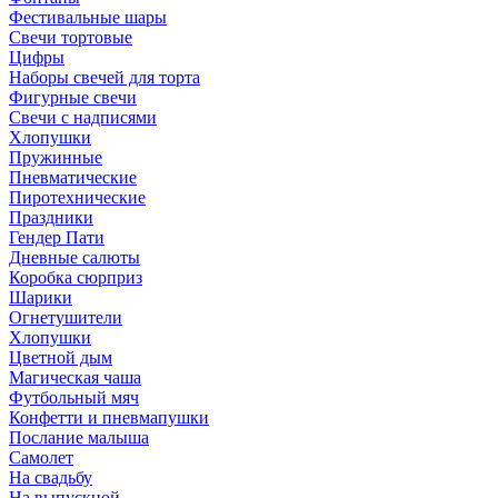
Фестивальные шары
Свечи тортовые
Цифры
Наборы свечей для торта
Фигурные свечи
Свечи с надписями
Хлопушки
Пружинные
Пневматические
Пиротехнические
Праздники
Гендер Пати
Дневные салюты
Коробка сюрприз
Шарики
Огнетушители
Хлопушки
Цветной дым
Магическая чаша
Футбольный мяч
Конфетти и пневмапушки
Послание малыша
Самолет
На свадьбу
На выпускной