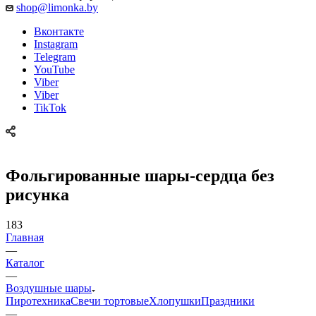
shop@limonka.by
Вконтакте
Instagram
Telegram
YouTube
Viber
Viber
TikTok
Фольгированные шары-сердца без
рисунка
183
Главная
—
Каталог
—
Воздушные шары
Пиротехника
Свечи тортовые
Хлопушки
Праздники
—