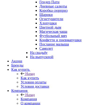
Гендер Пати
Дневные салюты
Коробка сюрприз
Шарики
Огнетушители
Хлопушки
Цветной дым
Магическая чаша
Футбольный мяч
Конфетти и пневмапушки
Послание малыша
Самолет
На свадьбу
На выпускной
Акции
Бренды
Как купить
Назад
Как купить
Условия оплаты
Условия доставки
Компания
Назад
Компания
О компании