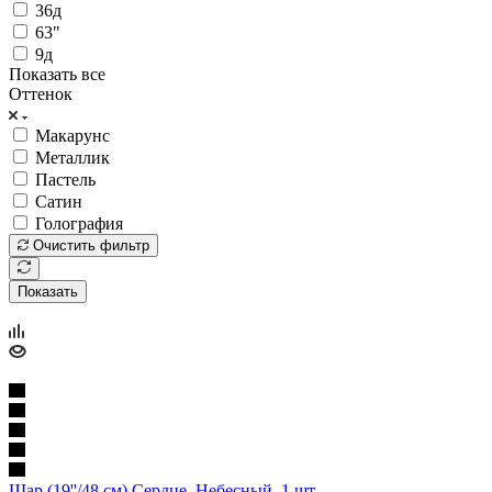
36д
63"
9д
Показать все
Оттенок
Макарунс
Металлик
Пастель
Сатин
Голография
Очистить фильтр
Показать
Шар (19''/48 см) Сердце, Небесный, 1 шт.