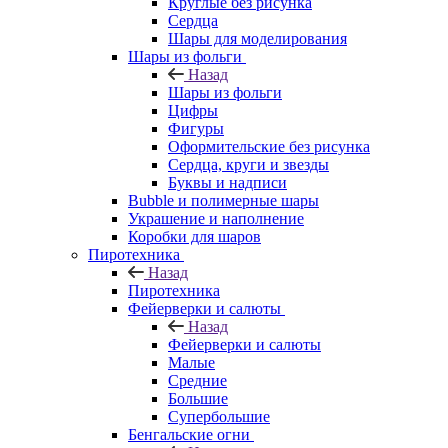
Круглые без рисунка
Сердца
Шары для моделирования
Шары из фольги
Назад
Шары из фольги
Цифры
Фигуры
Оформительские без рисунка
Сердца, круги и звезды
Буквы и надписи
Bubble и полимерные шары
Украшение и наполнение
Коробки для шаров
Пиротехника
Назад
Пиротехника
Фейерверки и салюты
Назад
Фейерверки и салюты
Малые
Средние
Большие
Супербольшие
Бенгальские огни