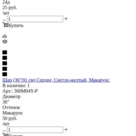
24д
25
руб.
/шт
Купить
Шар (36''/91 см) Сердце, Светло-желтый, Макарунс
В наличии: 1
Арт.: 360M04Y-P
Диаметр
36"
Оттенок
Макарунс
50
руб.
/шт