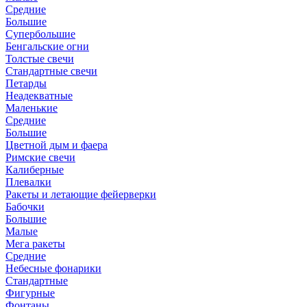
Средние
Большие
Супербольшие
Бенгальские огни
Толстые свечи
Стандартные свечи
Петарды
Неадекватные
Маленькие
Средние
Большие
Цветной дым и фаера
Римские свечи
Калиберные
Плевалки
Ракеты и летающие фейерверки
Бабочки
Большие
Малые
Мега ракеты
Средние
Небесные фонарики
Стандартные
Фигурные
Фонтаны