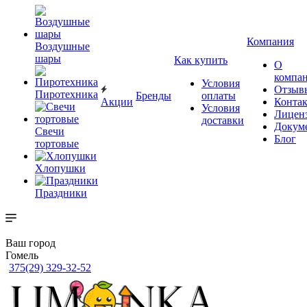
Компания
Воздушные
шары
Как купить
О
компа
Условия
Отзыв
Пиротехника
Бренды
оплаты
Акции
Конта
Условия
Лицен
доставки
Докум
Свечи
Блог
тортовые
Хлопушки
Праздники
Ваш город
Гомель
375(29) 329-32-52