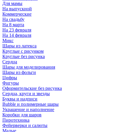
Для мамы
На выпускной
Коммерческие
На свадьбу
На 8 марта
На 23 февраля
На 14 февраля
Микс
Шары из латекса
Круглые с рисунком
Круглые без рисунка
Сердца
Шары для моделирования
Шары из фольги
Цифры
Фигуры
Оформительские без рисунка
Сердца, круги и звезды
Буквы и надписи
Bubble и полимерные шары
Украшение и наполнение
Коробки для шаров
Пиротехника
Фейерверки и салюты
Малые