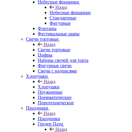
Небесные фонарики
Назад
Небесные фонарики
Стандартные
Фигурные
Фонтаны
Фестивальные шары
Свечи тортовые
Назад
Свечи тортовые
Цифры
Наборы свечей для торта
Фигурные свечи
Свечи с надписями
Хлопушки
Назад
Хлопушки
Пружинные
Пневматические
Пиротехнические
Праздники
Назад
Праздники
Гендер Пати
Назад