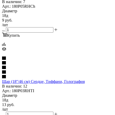
В наличии: 7
Арт.: 180P05RHCh
Диаметр
18д
9
руб.
/шт
Купить
Шар (18''/46 см) Сердце, Тиффани, Голография
В наличии: 12
Арт.: 180P03RHTI
Диаметр
18д
13
руб.
/шт