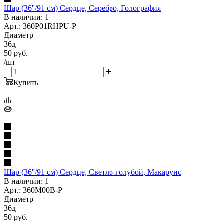
Шар (36''/91 см) Сердце, Серебро, Голография
В наличии: 1
Арт.: 360P01RHPU-P
Диаметр
36д
50
руб.
/шт
Купить
Шар (36''/91 см) Сердце, Светло-голубой, Макарунс
В наличии: 1
Арт.: 360M00B-P
Диаметр
36д
50
руб.