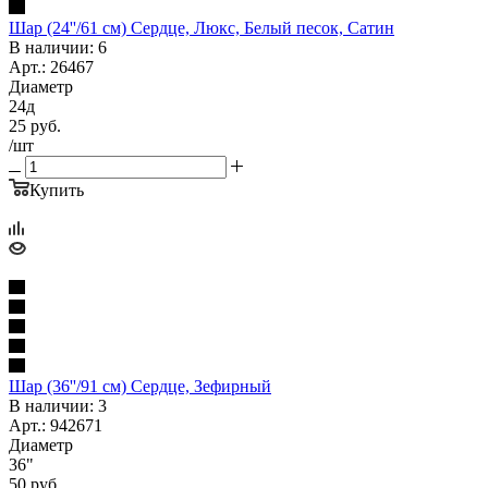
Шар (24''/61 см) Сердце, Люкс, Белый песок, Сатин
В наличии: 6
Арт.: 26467
Диаметр
24д
25
руб.
/шт
Купить
Шар (36''/91 см) Сердце, Зефирный
В наличии: 3
Арт.: 942671
Диаметр
36"
50
руб.