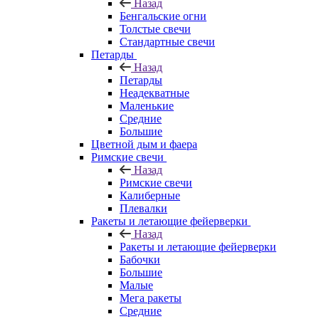
Назад
Бенгальские огни
Толстые свечи
Стандартные свечи
Петарды
Назад
Петарды
Неадекватные
Маленькие
Средние
Большие
Цветной дым и фаера
Римские свечи
Назад
Римские свечи
Калиберные
Плевалки
Ракеты и летающие фейерверки
Назад
Ракеты и летающие фейерверки
Бабочки
Большие
Малые
Мега ракеты
Средние