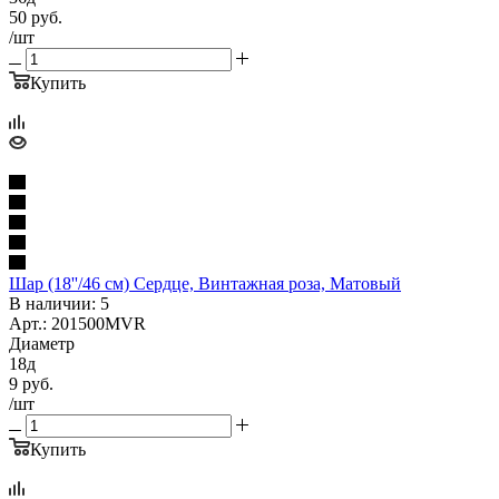
50
руб.
/шт
Купить
Шар (18''/46 см) Сердце, Винтажная роза, Матовый
В наличии: 5
Арт.: 201500MVR
Диаметр
18д
9
руб.
/шт
Купить