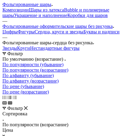
Фольгированные шары
Композиции
Шары из латекса
Bubble и полимерные
шары
Украшение и наполнение
Коробки для шаров
—
Фольгированные оформительские шары без рисунка
Цифры
Фигуры
Сердца, круги и звезды
Буквы и надписи
—
Фольгированные шары-сердца без рисунка
Звезды
Круги
Нестандартные фигуры
Фильтр
По умолчанию (возрастание)
По популярности (убывание)
По популярности (возрастание)
По алфавиту (убывание)
По алфавиту (возрастание)
По цене (убывание)
По цене (возрастание)
Фильтр
Сортировка
По популярности (возрастание)
Цена