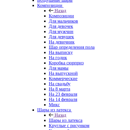
Воздушные шары
Композиции
Назад
Композиции
Для мальчиков
Для девочек
Для мужчин
Для девушек
На девичник
Шар определения пола
На выписку
На годик
Коробка сюрприз
Для мамы
На выпускной
Коммерческие
На свадьбу
На 8 марта
На 23 февраля
На 14 февраля
Микс
Шары из латекса
Назад
Шары из латекса
Круглые с рисунком