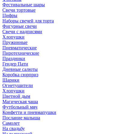
Фестивальные шары
Свечи тортовые
Цифры
Наборы свечей для торта
Фигурные свечи
Свечи с надписями
Хлопушки
Пружинные
Пневматические
Пиротехнические
Праздники
Гендер Пати
Дневные салюты
Коробка сюрприз
Шарики
Огнетушители
Хлопушки
Цветной дым
Магическая чаша
Футбольный мяч
Конфетти и пневмапушки
Послание малыша
Самолет
На свадьбу
На выпускной