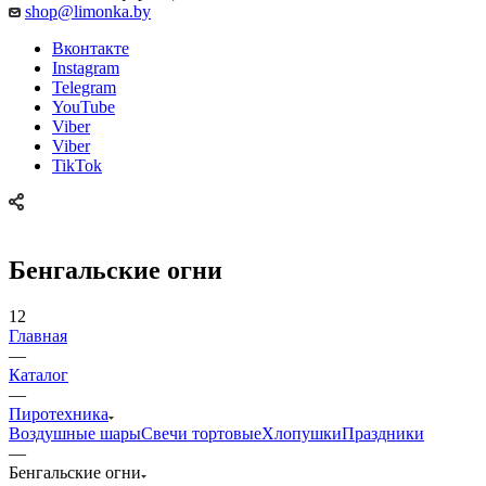
shop@limonka.by
Вконтакте
Instagram
Telegram
YouTube
Viber
Viber
TikTok
Бенгальские огни
12
Главная
—
Каталог
—
Пиротехника
Воздушные шары
Свечи тортовые
Хлопушки
Праздники
—
Бенгальские огни