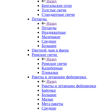
Назад
Бенгальские огни
Толстые свечи
Стандартные свечи
Петарды
Назад
Петарды
Неадекватные
Маленькие
Средние
Большие
Цветной дым и фаера
Римские свечи
Назад
Римские свечи
Калиберные
Плевалки
Ракеты и летающие фейерверки
Назад
Ракеты и летающие фейерверки
Бабочки
Большие
Малые
Мега ракеты
Средние