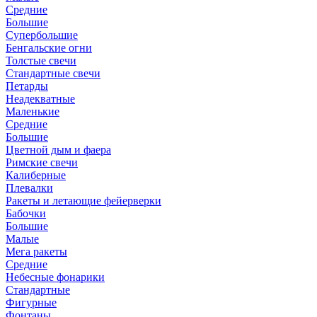
Средние
Большие
Супербольшие
Бенгальские огни
Толстые свечи
Стандартные свечи
Петарды
Неадекватные
Маленькие
Средние
Большие
Цветной дым и фаера
Римские свечи
Калиберные
Плевалки
Ракеты и летающие фейерверки
Бабочки
Большие
Малые
Мега ракеты
Средние
Небесные фонарики
Стандартные
Фигурные
Фонтаны