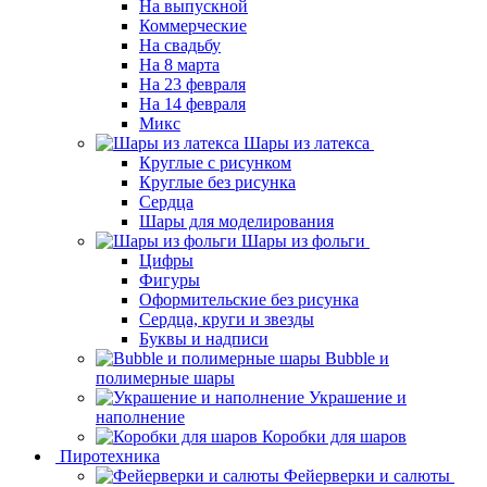
На выпускной
Коммерческие
На свадьбу
На 8 марта
На 23 февраля
На 14 февраля
Микс
Шары из латекса
Круглые с рисунком
Круглые без рисунка
Сердца
Шары для моделирования
Шары из фольги
Цифры
Фигуры
Оформительские без рисунка
Сердца, круги и звезды
Буквы и надписи
Bubble и
полимерные шары
Украшение и
наполнение
Коробки для шаров
Пиротехника
Фейерверки и салюты