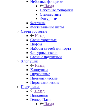
Небесные фонарики
Назад
Небесные фонарики
Стандартные
Фигурные
Фонтаны
Фестивальные шары
Свечи тортовые
Назад
Свечи тортовые
Цифры
Наборы свечей для торта
Фигурные свечи
Свечи с надписями
Хлопушки
Назад
Хлопушки
Пружинные
Пневматические
Пиротехнические
Праздники
Назад
Праздники
Гендер Пати
Назад