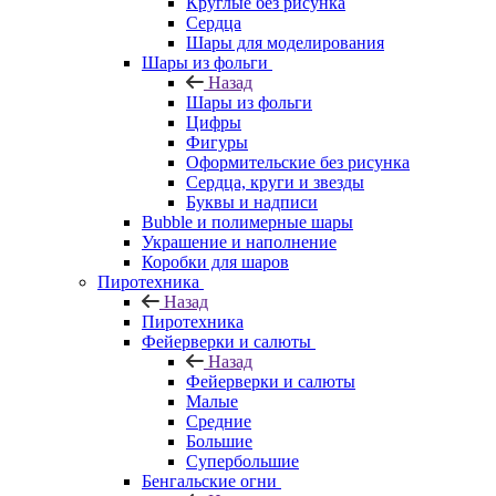
Круглые без рисунка
Сердца
Шары для моделирования
Шары из фольги
Назад
Шары из фольги
Цифры
Фигуры
Оформительские без рисунка
Сердца, круги и звезды
Буквы и надписи
Bubble и полимерные шары
Украшение и наполнение
Коробки для шаров
Пиротехника
Назад
Пиротехника
Фейерверки и салюты
Назад
Фейерверки и салюты
Малые
Средние
Большие
Супербольшие
Бенгальские огни