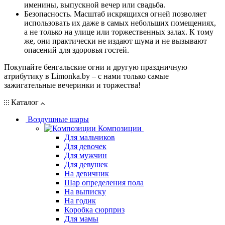
именины, выпускной вечер или свадьба.
Безопасность. Масштаб искрящихся огней позволяет
использовать их даже в самых небольших помещениях,
а не только на улице или торжественных залах. К тому
же, они практически не издают шума и не вызывают
опасений для здоровья гостей.
Покупайте бенгальские огни и другую праздничную
атрибутику в Limonka.by – с нами только самые
зажигательные вечеринки и торжества!
Каталог
Воздушные шары
Композиции
Для мальчиков
Для девочек
Для мужчин
Для девушек
На девичник
Шар определения пола
На выписку
На годик
Коробка сюрприз
Для мамы