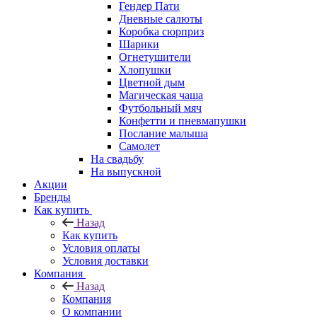
Гендер Пати
Дневные салюты
Коробка сюрприз
Шарики
Огнетушители
Хлопушки
Цветной дым
Магическая чаша
Футбольный мяч
Конфетти и пневмапушки
Послание малыша
Самолет
На свадьбу
На выпускной
Акции
Бренды
Как купить
Назад
Как купить
Условия оплаты
Условия доставки
Компания
Назад
Компания
О компании