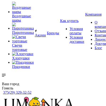
Компания
Воздушные
шары
Как купить
О
компа
Условия
Отзыв
Пиротехника
Бренды
оплаты
Акции
Конта
Условия
Лицен
доставки
Докум
Свечи
Блог
тортовые
Хлопушки
Праздники
Ваш город
Гомель
375(29) 329-32-52