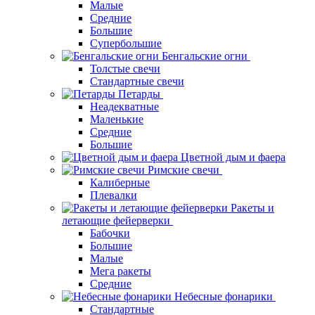
Малые
Средние
Большие
Супербольшие
Бенгальские огни
Толстые свечи
Стандартные свечи
Петарды
Неадекватные
Маленькие
Средние
Большие
Цветной дым и фаера
Римские свечи
Калиберные
Плевалки
Ракеты и
летающие фейерверки
Бабочки
Большие
Малые
Мега ракеты
Средние
Небесные фонарики
Стандартные