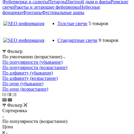
Фейерверки и салюты
Петарды
Цветной дым и фаера
Римские
свечи
Ракеты и летающие фейерверки
Небесные
фонарики
Фонтаны
Фестивальные шары
Толстые свечи
5 товаров
Стандартные свечи
9 товаров
Фильтр
По умолчанию (возрастание)
По популярности (убывание)
По популярности (возрастание)
По алфавиту (убывание)
По алфавиту (возрастание)
По цене (убывание)
По цене (возрастание)
Фильтр
Сортировка
По популярности (возрастание)
Цена