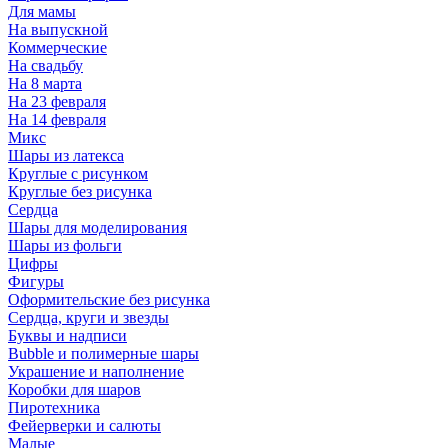
Для мамы
На выпускной
Коммерческие
На свадьбу
На 8 марта
На 23 февраля
На 14 февраля
Микс
Шары из латекса
Круглые с рисунком
Круглые без рисунка
Сердца
Шары для моделирования
Шары из фольги
Цифры
Фигуры
Оформительские без рисунка
Сердца, круги и звезды
Буквы и надписи
Bubble и полимерные шары
Украшение и наполнение
Коробки для шаров
Пиротехника
Фейерверки и салюты
Малые