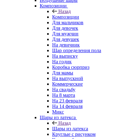
Воздушные шары
Композиции
Назад
Композиции
Для мальчиков
Для девочек
Для мужчин
Для девушек
На девичник
Шар определения пола
На выписку
На годик
Коробка сюрприз
Для мамы
На выпускной
Коммерческие
На свадьбу
На 8 марта
На 23 февраля
На 14 февраля
Микс
Шары из латекса
Назад
Шары из латекса
Круглые с рисунком