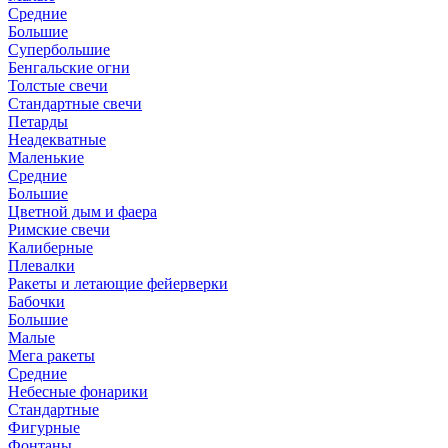
Средние
Большие
Супербольшие
Бенгальские огни
Толстые свечи
Стандартные свечи
Петарды
Неадекватные
Маленькие
Средние
Большие
Цветной дым и фаера
Римские свечи
Калиберные
Плевалки
Ракеты и летающие фейерверки
Бабочки
Большие
Малые
Мега ракеты
Средние
Небесные фонарики
Стандартные
Фигурные
Фонтаны