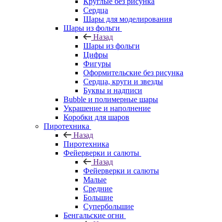
Круглые без рисунка
Сердца
Шары для моделирования
Шары из фольги
Назад
Шары из фольги
Цифры
Фигуры
Оформительские без рисунка
Сердца, круги и звезды
Буквы и надписи
Bubble и полимерные шары
Украшение и наполнение
Коробки для шаров
Пиротехника
Назад
Пиротехника
Фейерверки и салюты
Назад
Фейерверки и салюты
Малые
Средние
Большие
Супербольшие
Бенгальские огни