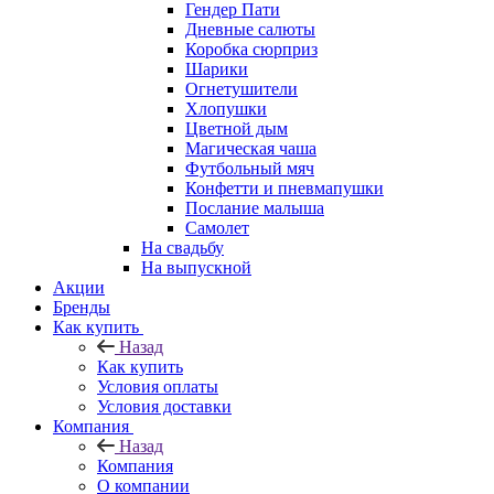
Гендер Пати
Дневные салюты
Коробка сюрприз
Шарики
Огнетушители
Хлопушки
Цветной дым
Магическая чаша
Футбольный мяч
Конфетти и пневмапушки
Послание малыша
Самолет
На свадьбу
На выпускной
Акции
Бренды
Как купить
Назад
Как купить
Условия оплаты
Условия доставки
Компания
Назад
Компания
О компании