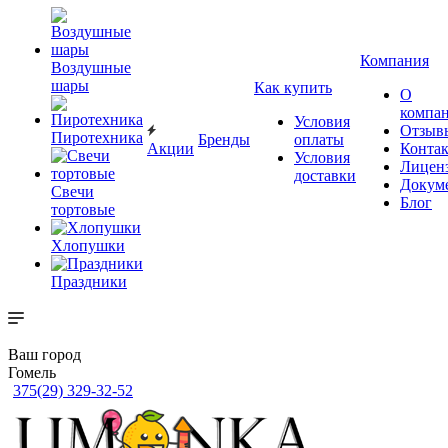
Компания
Воздушные
шары
Как купить
О
компа
Условия
Отзыв
Пиротехника
Бренды
оплаты
Акции
Конта
Условия
Лицен
доставки
Докум
Свечи
Блог
тортовые
Хлопушки
Праздники
Ваш город
Гомель
375(29) 329-32-52