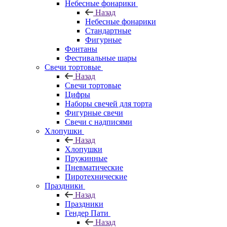
Небесные фонарики
Назад
Небесные фонарики
Стандартные
Фигурные
Фонтаны
Фестивальные шары
Свечи тортовые
Назад
Свечи тортовые
Цифры
Наборы свечей для торта
Фигурные свечи
Свечи с надписями
Хлопушки
Назад
Хлопушки
Пружинные
Пневматические
Пиротехнические
Праздники
Назад
Праздники
Гендер Пати
Назад