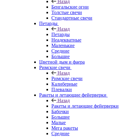
Назад
Бенгальские огни
Толстые свечи
Стандартные свечи
Петарды
Назад
Петарды
Неадекватные
Маленькие
Средние
Большие
Цветной дым и фаера
Римские свечи
Назад
Римские свечи
Калиберные
Плевалки
Ракеты и летающие фейерверки
Назад
Ракеты и летающие фейерверки
Бабочки
Большие
Малые
Мега ракеты
Средние