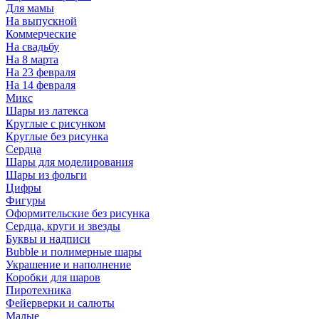
Для мамы
На выпускной
Коммерческие
На свадьбу
На 8 марта
На 23 февраля
На 14 февраля
Микс
Шары из латекса
Круглые с рисунком
Круглые без рисунка
Сердца
Шары для моделирования
Шары из фольги
Цифры
Фигуры
Оформительские без рисунка
Сердца, круги и звезды
Буквы и надписи
Bubble и полимерные шары
Украшение и наполнение
Коробки для шаров
Пиротехника
Фейерверки и салюты
Малые