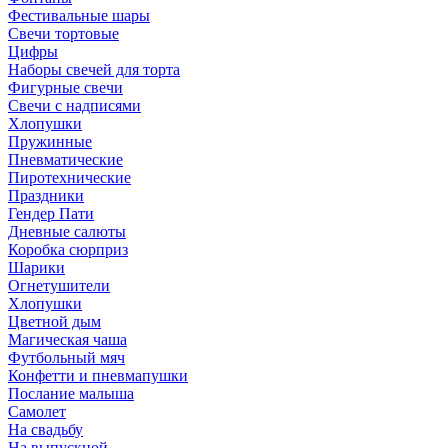
Фестивальные шары
Свечи тортовые
Цифры
Наборы свечей для торта
Фигурные свечи
Свечи с надписями
Хлопушки
Пружинные
Пневматические
Пиротехнические
Праздники
Гендер Пати
Дневные салюты
Коробка сюрприз
Шарики
Огнетушители
Хлопушки
Цветной дым
Магическая чаша
Футбольный мяч
Конфетти и пневмапушки
Послание малыша
Самолет
На свадьбу
На выпускной