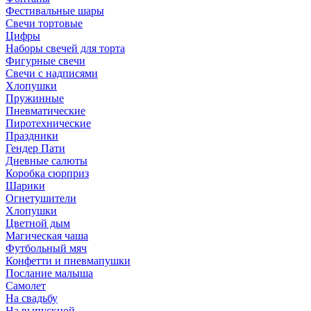
Фестивальные шары
Свечи тортовые
Цифры
Наборы свечей для торта
Фигурные свечи
Свечи с надписями
Хлопушки
Пружинные
Пневматические
Пиротехнические
Праздники
Гендер Пати
Дневные салюты
Коробка сюрприз
Шарики
Огнетушители
Хлопушки
Цветной дым
Магическая чаша
Футбольный мяч
Конфетти и пневмапушки
Послание малыша
Самолет
На свадьбу
На выпускной