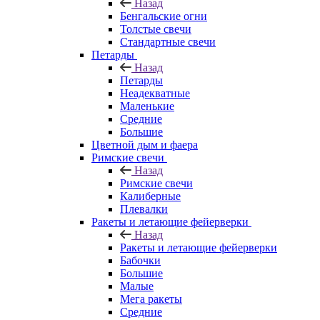
Назад
Бенгальские огни
Толстые свечи
Стандартные свечи
Петарды
Назад
Петарды
Неадекватные
Маленькие
Средние
Большие
Цветной дым и фаера
Римские свечи
Назад
Римские свечи
Калиберные
Плевалки
Ракеты и летающие фейерверки
Назад
Ракеты и летающие фейерверки
Бабочки
Большие
Малые
Мега ракеты
Средние