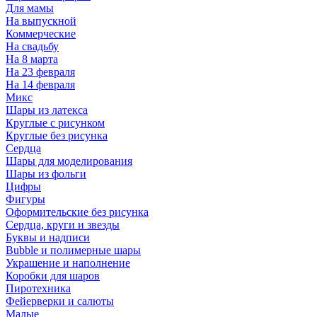
Для мамы
На выпускной
Коммерческие
На свадьбу
На 8 марта
На 23 февраля
На 14 февраля
Микс
Шары из латекса
Круглые с рисунком
Круглые без рисунка
Сердца
Шары для моделирования
Шары из фольги
Цифры
Фигуры
Оформительские без рисунка
Сердца, круги и звезды
Буквы и надписи
Bubble и полимерные шары
Украшение и наполнение
Коробки для шаров
Пиротехника
Фейерверки и салюты
Малые