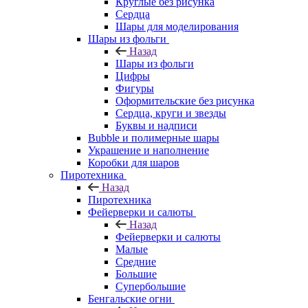
Круглые без рисунка
Сердца
Шары для моделирования
Шары из фольги
Назад
Шары из фольги
Цифры
Фигуры
Оформительские без рисунка
Сердца, круги и звезды
Буквы и надписи
Bubble и полимерные шары
Украшение и наполнение
Коробки для шаров
Пиротехника
Назад
Пиротехника
Фейерверки и салюты
Назад
Фейерверки и салюты
Малые
Средние
Большие
Супербольшие
Бенгальские огни