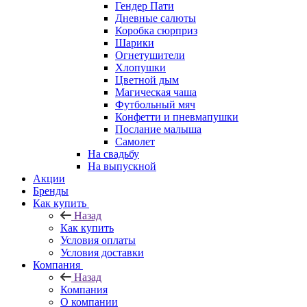
Гендер Пати
Дневные салюты
Коробка сюрприз
Шарики
Огнетушители
Хлопушки
Цветной дым
Магическая чаша
Футбольный мяч
Конфетти и пневмапушки
Послание малыша
Самолет
На свадьбу
На выпускной
Акции
Бренды
Как купить
Назад
Как купить
Условия оплаты
Условия доставки
Компания
Назад
Компания
О компании