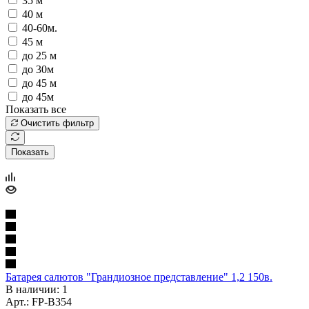
35 м
40 м
40-60м.
45 м
до 25 м
до 30м
до 45 м
до 45м
Показать все
Очистить фильтр
Показать
Батарея салютов "Грандиозное представление" 1,2 150в.
В наличии: 1
Арт.: FP-B354