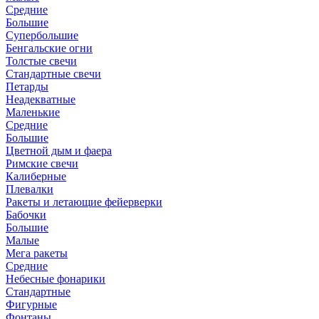
Средние
Большие
Супербольшие
Бенгальские огни
Толстые свечи
Стандартные свечи
Петарды
Неадекватные
Маленькие
Средние
Большие
Цветной дым и фаера
Римские свечи
Калиберные
Плевалки
Ракеты и летающие фейерверки
Бабочки
Большие
Малые
Мега ракеты
Средние
Небесные фонарики
Стандартные
Фигурные
Фонтаны