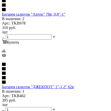
Батарея салютов "Артек" 78в, 0,8"-1"
В наличии: 2
Арт.: TKB978
310
руб.
/шт
Купить
Батарея салютов "ДЖЕКПОТ" 1"-1,2" 62в
В наличии: 1
Арт.: TKB462
395
руб.
/шт