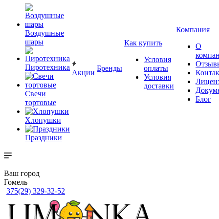
Компания
Воздушные
шары
Как купить
О
компа
Условия
Отзыв
Пиротехника
Бренды
оплаты
Акции
Конта
Условия
Лицен
доставки
Докум
Свечи
Блог
тортовые
Хлопушки
Праздники
Ваш город
Гомель
375(29) 329-32-52