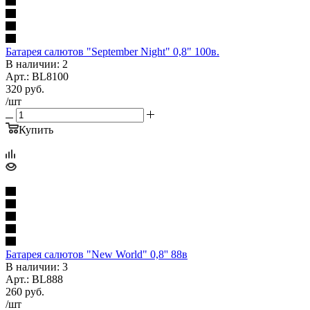
Батарея салютов "September Night" 0,8" 100в.
В наличии: 2
Арт.: BL8100
320
руб.
/шт
Купить
Батарея салютов "New World" 0,8'' 88в
В наличии: 3
Арт.: BL888
260
руб.
/шт