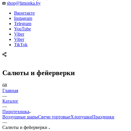
shop@limonka.by
Вконтакте
Instagram
Telegram
YouTube
Viber
Viber
TikTok
Салюты и фейерверки
68
Главная
—
Каталог
—
Пиротехника
Воздушные шары
Свечи тортовые
Хлопушки
Праздники
—
Салюты и фейерверки