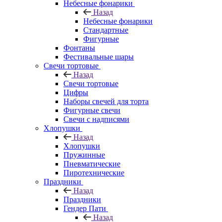
Небесные фонарики
Назад
Небесные фонарики
Стандартные
Фигурные
Фонтаны
Фестивальные шары
Свечи тортовые
Назад
Свечи тортовые
Цифры
Наборы свечей для торта
Фигурные свечи
Свечи с надписями
Хлопушки
Назад
Хлопушки
Пружинные
Пневматические
Пиротехнические
Праздники
Назад
Праздники
Гендер Пати
Назад