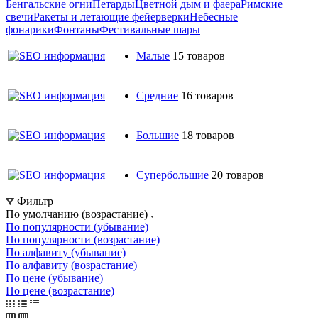
Бенгальские огни
Петарды
Цветной дым и фаера
Римские
свечи
Ракеты и летающие фейерверки
Небесные
фонарики
Фонтаны
Фестивальные шары
Малые
15 товаров
Средние
16 товаров
Большие
18 товаров
Супербольшие
20 товаров
Фильтр
По умолчанию (возрастание)
По популярности (убывание)
По популярности (возрастание)
По алфавиту (убывание)
По алфавиту (возрастание)
По цене (убывание)
По цене (возрастание)