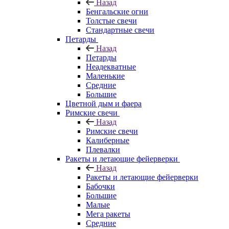
Назад
Бенгальские огни
Толстые свечи
Стандартные свечи
Петарды
Назад
Петарды
Неадекватные
Маленькие
Средние
Большие
Цветной дым и фаера
Римские свечи
Назад
Римские свечи
Калиберные
Плевалки
Ракеты и летающие фейерверки
Назад
Ракеты и летающие фейерверки
Бабочки
Большие
Малые
Мега ракеты
Средние