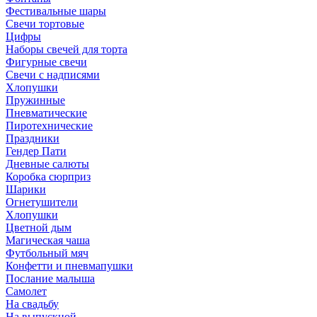
Фестивальные шары
Свечи тортовые
Цифры
Наборы свечей для торта
Фигурные свечи
Свечи с надписями
Хлопушки
Пружинные
Пневматические
Пиротехнические
Праздники
Гендер Пати
Дневные салюты
Коробка сюрприз
Шарики
Огнетушители
Хлопушки
Цветной дым
Магическая чаша
Футбольный мяч
Конфетти и пневмапушки
Послание малыша
Самолет
На свадьбу
На выпускной