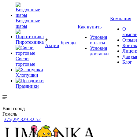
Компания
Воздушные
шары
Как купить
О
компа
Условия
Отзыв
Пиротехника
Бренды
оплаты
Акции
Конта
Условия
Лицен
доставки
Докум
Свечи
Блог
тортовые
Хлопушки
Праздники
Ваш город
Гомель
375(29) 329-32-52