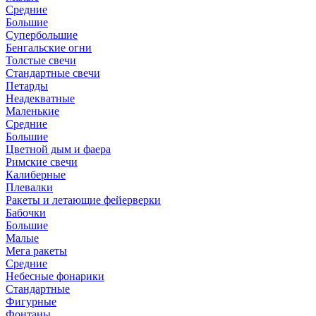
Средние
Большие
Супербольшие
Бенгальские огни
Толстые свечи
Стандартные свечи
Петарды
Неадекватные
Маленькие
Средние
Большие
Цветной дым и фаера
Римские свечи
Калиберные
Плевалки
Ракеты и летающие фейерверки
Бабочки
Большие
Малые
Мега ракеты
Средние
Небесные фонарики
Стандартные
Фигурные
Фонтаны