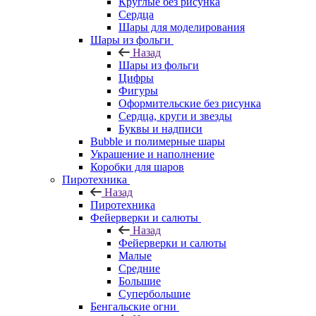
Круглые без рисунка
Сердца
Шары для моделирования
Шары из фольги
Назад
Шары из фольги
Цифры
Фигуры
Оформительские без рисунка
Сердца, круги и звезды
Буквы и надписи
Bubble и полимерные шары
Украшение и наполнение
Коробки для шаров
Пиротехника
Назад
Пиротехника
Фейерверки и салюты
Назад
Фейерверки и салюты
Малые
Средние
Большие
Супербольшие
Бенгальские огни