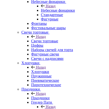
Небесные фонарики
Назад
Небесные фонарики
Стандартные
Фигурные
Фонтаны
Фестивальные шары
Свечи тортовые
Назад
Свечи тортовые
Цифры
Наборы свечей для торта
Фигурные свечи
Свечи с надписями
Хлопушки
Назад
Хлопушки
Пружинные
Пневматические
Пиротехнические
Праздники
Назад
Праздники
Гендер Пати
Назад