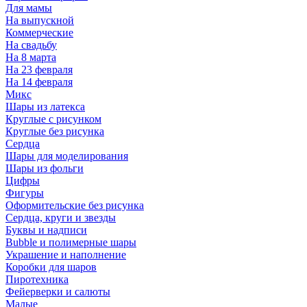
Для мамы
На выпускной
Коммерческие
На свадьбу
На 8 марта
На 23 февраля
На 14 февраля
Микс
Шары из латекса
Круглые с рисунком
Круглые без рисунка
Сердца
Шары для моделирования
Шары из фольги
Цифры
Фигуры
Оформительские без рисунка
Сердца, круги и звезды
Буквы и надписи
Bubble и полимерные шары
Украшение и наполнение
Коробки для шаров
Пиротехника
Фейерверки и салюты
Малые