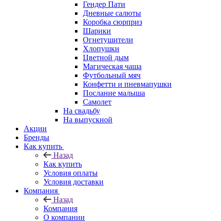
Гендер Пати
Дневные салюты
Коробка сюрприз
Шарики
Огнетушители
Хлопушки
Цветной дым
Магическая чаша
Футбольный мяч
Конфетти и пневмапушки
Послание малыша
Самолет
На свадьбу
На выпускной
Акции
Бренды
Как купить
Назад
Как купить
Условия оплаты
Условия доставки
Компания
Назад
Компания
О компании