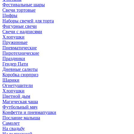
Фестивальные шары
Свечи тортовые
Цифры
Наборы свечей для торта
Фигурные свечи
Свечи с надписями
Хлопушки
Пружинные
Пневматические
Пиротехнические
Праздники
Гендер Пати
Дневные салюты
Коробка сюрприз
Шарики
Огнетушители
Хлопушки
Цветной дым
Магическая чаша
Футбольный мяч
Конфетти и пневмапушки
Послание малыша
Самолет
На свадьбу
На выпускной