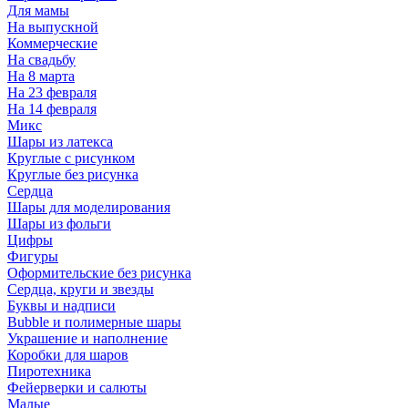
Для мамы
На выпускной
Коммерческие
На свадьбу
На 8 марта
На 23 февраля
На 14 февраля
Микс
Шары из латекса
Круглые с рисунком
Круглые без рисунка
Сердца
Шары для моделирования
Шары из фольги
Цифры
Фигуры
Оформительские без рисунка
Сердца, круги и звезды
Буквы и надписи
Bubble и полимерные шары
Украшение и наполнение
Коробки для шаров
Пиротехника
Фейерверки и салюты
Малые