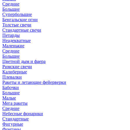
Средние
Большие
Супербольшие
Бенгальские огни
Толстые свечи
Стандартные свечи
Петарды
Неадекватные
Маленькие
Средние
Большие
Цветной дым и фаера
Римские свечи
Калиберные
Плевалки
Ракеты и летающие фейерверки
Бабочки
Большие
Малые
Мега ракеты
Средние
Небесные фонарики
Стандартные
Фигурные
Фонтаны