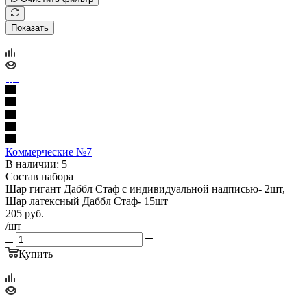
Показать
Коммерческие №7
В наличии: 5
Состав набора
Шар гигант Даббл Стаф с индивидуальной надписью- 2шт,
Шар латексный Даббл Стаф- 15шт
205
руб.
/шт
Купить