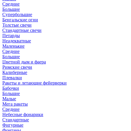
Средние
Большие
Супербольшие
Бенгальские огни
Толстые свечи
Стандартные свечи
Петарды
Неадекватные
Маленькие
Средние
Большие
Цветной дым и фаера
Римские свечи
Калиберные
Плевалки
Ракеты и летающие фейерверки
Бабочки
Большие
Малые
Мега ракеты
Средние
Небесные фонарики
Стандартные
Фигурные
Фонтаны