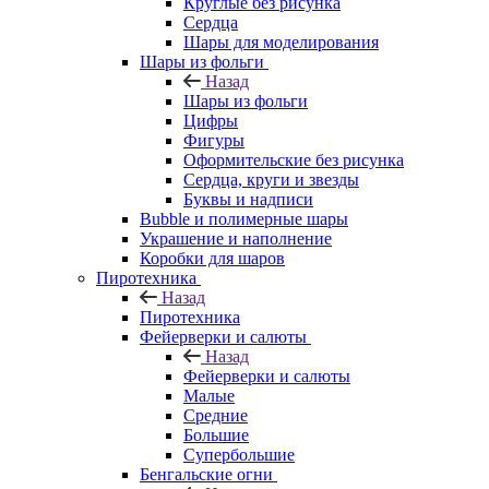
Круглые без рисунка
Сердца
Шары для моделирования
Шары из фольги
Назад
Шары из фольги
Цифры
Фигуры
Оформительские без рисунка
Сердца, круги и звезды
Буквы и надписи
Bubble и полимерные шары
Украшение и наполнение
Коробки для шаров
Пиротехника
Назад
Пиротехника
Фейерверки и салюты
Назад
Фейерверки и салюты
Малые
Средние
Большие
Супербольшие
Бенгальские огни