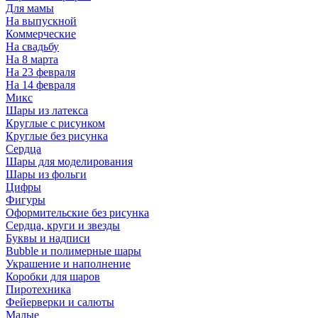
Для мамы
На выпускной
Коммерческие
На свадьбу
На 8 марта
На 23 февраля
На 14 февраля
Микс
Шары из латекса
Круглые с рисунком
Круглые без рисунка
Сердца
Шары для моделирования
Шары из фольги
Цифры
Фигуры
Оформительские без рисунка
Сердца, круги и звезды
Буквы и надписи
Bubble и полимерные шары
Украшение и наполнение
Коробки для шаров
Пиротехника
Фейерверки и салюты
Малые