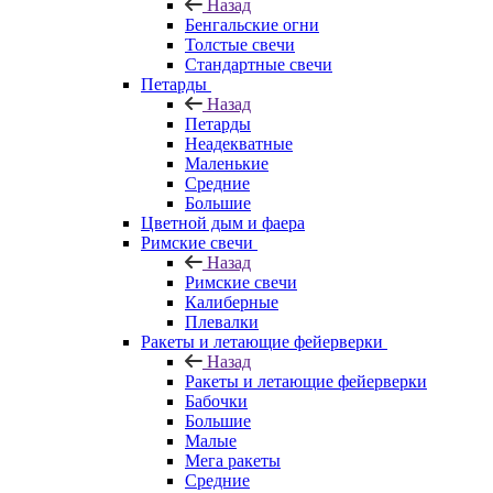
Назад
Бенгальские огни
Толстые свечи
Стандартные свечи
Петарды
Назад
Петарды
Неадекватные
Маленькие
Средние
Большие
Цветной дым и фаера
Римские свечи
Назад
Римские свечи
Калиберные
Плевалки
Ракеты и летающие фейерверки
Назад
Ракеты и летающие фейерверки
Бабочки
Большие
Малые
Мега ракеты
Средние