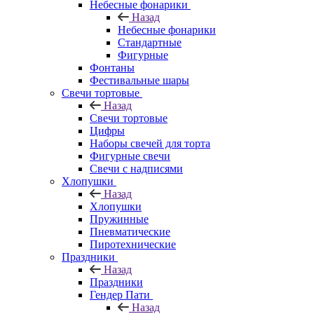
Небесные фонарики
Назад
Небесные фонарики
Стандартные
Фигурные
Фонтаны
Фестивальные шары
Свечи тортовые
Назад
Свечи тортовые
Цифры
Наборы свечей для торта
Фигурные свечи
Свечи с надписями
Хлопушки
Назад
Хлопушки
Пружинные
Пневматические
Пиротехнические
Праздники
Назад
Праздники
Гендер Пати
Назад