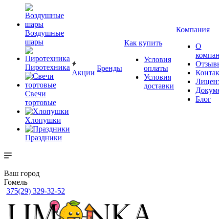
Компания
Воздушные
шары
Как купить
О
компа
Условия
Отзыв
Пиротехника
Бренды
оплаты
Акции
Конта
Условия
Лицен
доставки
Докум
Свечи
Блог
тортовые
Хлопушки
Праздники
Ваш город
Гомель
375(29) 329-32-52