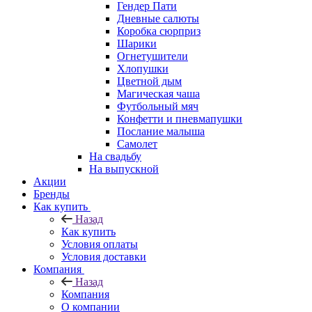
Гендер Пати
Дневные салюты
Коробка сюрприз
Шарики
Огнетушители
Хлопушки
Цветной дым
Магическая чаша
Футбольный мяч
Конфетти и пневмапушки
Послание малыша
Самолет
На свадьбу
На выпускной
Акции
Бренды
Как купить
Назад
Как купить
Условия оплаты
Условия доставки
Компания
Назад
Компания
О компании