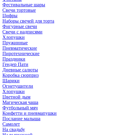
Фестивальные шары
Свечи тортовые
Цифры
Наборы свечей для торта
Фигурные свечи
Свечи с надписями
Хлопушки
Пружинные
Пневматические
Пиротехнические
Праздники
Гендер Пати
Дневные салюты
Коробка сюрприз
Шарики
Огнетушители
Хлопушки
Цветной дым
Магическая чаша
Футбольный мяч
Конфетти и пневмапушки
Послание малыша
Самолет
На свадьбу
На выпускной