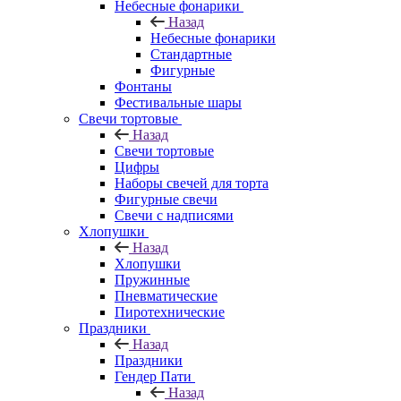
Небесные фонарики
Назад
Небесные фонарики
Стандартные
Фигурные
Фонтаны
Фестивальные шары
Свечи тортовые
Назад
Свечи тортовые
Цифры
Наборы свечей для торта
Фигурные свечи
Свечи с надписями
Хлопушки
Назад
Хлопушки
Пружинные
Пневматические
Пиротехнические
Праздники
Назад
Праздники
Гендер Пати
Назад