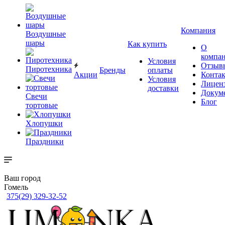
Компания
Воздушные
шары
Как купить
О
компа
Условия
Отзыв
Пиротехника
Бренды
оплаты
Акции
Конта
Условия
Лицен
доставки
Докум
Свечи
Блог
тортовые
Хлопушки
Праздники
Ваш город
Гомель
375(29) 329-32-52