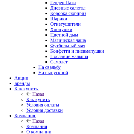
Гендер Пати
Дневные салюты
Коробка сюрприз
Шарики
Огнетушители
Хлопушки
Цветной дым
Магическая чаша
Футбольный мяч
Конфетти и пневмапушки
Послание малыша
Самолет
На свадьбу
На выпускной
Акции
Бренды
Как купить
Назад
Как купить
Условия оплаты
Условия доставки
Компания
Назад
Компания
О компании