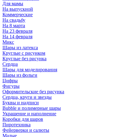
Для мамы
На выпускной
Коммерческие
На свадьбу
На 8 марта
На 23 февраля
На 14 февраля
Микс
Шары из латекса
Круглые с рисунком
Круглые без рисунка
Сердца
Шары для моделирования
Шары из фольги
Цифры
Фигуры
Оформительские без рисунка
Сердца, круги и звезды
Буквы и надписи
Bubble и полимерные шары
Украшение и наполнение
Коробки для шаров
Пиротехника
Фейерверки и салюты
Малые