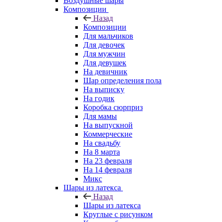
Воздушные шары
Композиции
Назад
Композиции
Для мальчиков
Для девочек
Для мужчин
Для девушек
На девичник
Шар определения пола
На выписку
На годик
Коробка сюрприз
Для мамы
На выпускной
Коммерческие
На свадьбу
На 8 марта
На 23 февраля
На 14 февраля
Микс
Шары из латекса
Назад
Шары из латекса
Круглые с рисунком