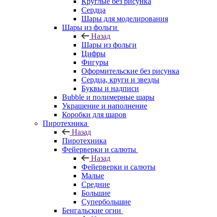
Круглые без рисунка
Сердца
Шары для моделирования
Шары из фольги
Назад
Шары из фольги
Цифры
Фигуры
Оформительские без рисунка
Сердца, круги и звезды
Буквы и надписи
Bubble и полимерные шары
Украшение и наполнение
Коробки для шаров
Пиротехника
Назад
Пиротехника
Фейерверки и салюты
Назад
Фейерверки и салюты
Малые
Средние
Большие
Супербольшие
Бенгальские огни