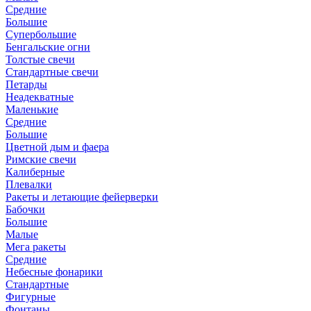
Средние
Большие
Супербольшие
Бенгальские огни
Толстые свечи
Стандартные свечи
Петарды
Неадекватные
Маленькие
Средние
Большие
Цветной дым и фаера
Римские свечи
Калиберные
Плевалки
Ракеты и летающие фейерверки
Бабочки
Большие
Малые
Мега ракеты
Средние
Небесные фонарики
Стандартные
Фигурные
Фонтаны