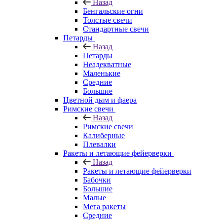
Назад
Бенгальские огни
Толстые свечи
Стандартные свечи
Петарды
Назад
Петарды
Неадекватные
Маленькие
Средние
Большие
Цветной дым и фаера
Римские свечи
Назад
Римские свечи
Калиберные
Плевалки
Ракеты и летающие фейерверки
Назад
Ракеты и летающие фейерверки
Бабочки
Большие
Малые
Мега ракеты
Средние