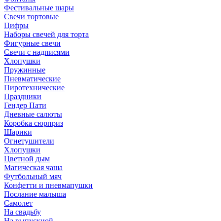
Фестивальные шары
Свечи тортовые
Цифры
Наборы свечей для торта
Фигурные свечи
Свечи с надписями
Хлопушки
Пружинные
Пневматические
Пиротехнические
Праздники
Гендер Пати
Дневные салюты
Коробка сюрприз
Шарики
Огнетушители
Хлопушки
Цветной дым
Магическая чаша
Футбольный мяч
Конфетти и пневмапушки
Послание малыша
Самолет
На свадьбу
На выпускной