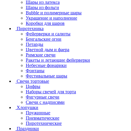
Шары из латекса
Шары из фольги
Bubble и полимерные шары
Украшение и наполнение
Коробки для шаров
Пиротехника
Фейерверки и салюты
Бенгальские огни
Петарды
Цветной дым и фаера
Римские свечи
Ракеты и летающие фейерверки
Небесные фонарики
Фонтаны
Фестивальные шары
Свечи тортовые
Цифры
Наборы свечей для торта
Фигурные свечи
Свечи с надписями
Хлопушки
Пружинные
Пневматические
Пиротехнические
Праздники