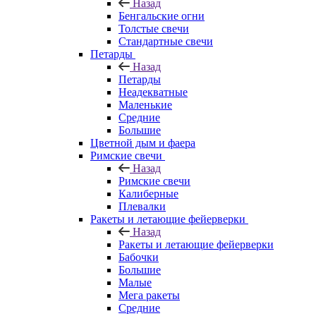
Назад
Бенгальские огни
Толстые свечи
Стандартные свечи
Петарды
Назад
Петарды
Неадекватные
Маленькие
Средние
Большие
Цветной дым и фаера
Римские свечи
Назад
Римские свечи
Калиберные
Плевалки
Ракеты и летающие фейерверки
Назад
Ракеты и летающие фейерверки
Бабочки
Большие
Малые
Мега ракеты
Средние