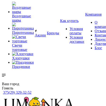
Компания
Воздушные
шары
Как купить
О
компа
Условия
Отзыв
Пиротехника
Бренды
оплаты
Акции
Конта
Условия
Лицен
доставки
Докум
Свечи
Блог
тортовые
Хлопушки
Праздники
Ваш город
Гомель
375(29) 329-32-52