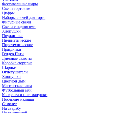
Фестивальные шары
Свечи тортовые
Цифры
Наборы свечей для торта
Фигурные свечи
Свечи с надписями
Хлопушки
Пружинные
Пневматические
Пиротехнические
Праздники
Гендер Пати
Дневные салюты
Коробка сюрприз
Шарики
Огнетушители
Хлопушки
Цветной дым
Магическая чаша
Футбольный мяч
Конфетти и пневмапушки
Послание малыша
Самолет
На свадьбу
На выпускной