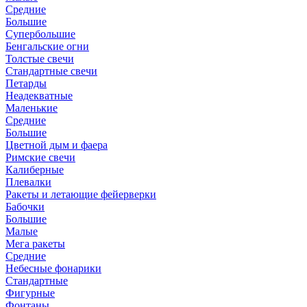
Средние
Большие
Супербольшие
Бенгальские огни
Толстые свечи
Стандартные свечи
Петарды
Неадекватные
Маленькие
Средние
Большие
Цветной дым и фаера
Римские свечи
Калиберные
Плевалки
Ракеты и летающие фейерверки
Бабочки
Большие
Малые
Мега ракеты
Средние
Небесные фонарики
Стандартные
Фигурные
Фонтаны