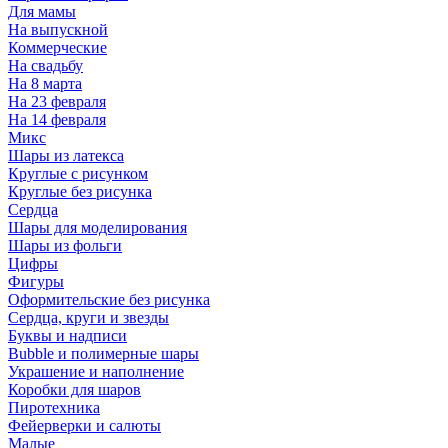
Для мамы
На выпускной
Коммерческие
На свадьбу
На 8 марта
На 23 февраля
На 14 февраля
Микс
Шары из латекса
Круглые с рисунком
Круглые без рисунка
Сердца
Шары для моделирования
Шары из фольги
Цифры
Фигуры
Оформительские без рисунка
Сердца, круги и звезды
Буквы и надписи
Bubble и полимерные шары
Украшение и наполнение
Коробки для шаров
Пиротехника
Фейерверки и салюты
Малые