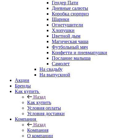
Гендер Пати
Дневные салюты
Коробка сюрприз
Шарики
Огнетушители
Хлопушки
Цветной дым
Магическая чаша
Футбольный мяч
Конфетти и пневмапушки
Послание малыша
Самолет
На свадьбу
На выпускной
Акции
Бренды
Как купить
Назад
Как купить
Условия оплаты
Условия доставки
Компания
Назад
Компания
О компании