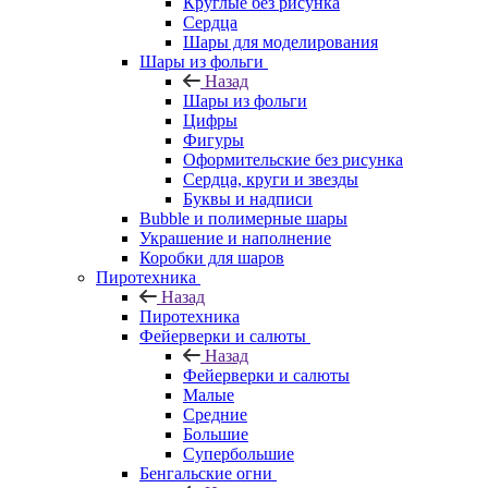
Круглые без рисунка
Сердца
Шары для моделирования
Шары из фольги
Назад
Шары из фольги
Цифры
Фигуры
Оформительские без рисунка
Сердца, круги и звезды
Буквы и надписи
Bubble и полимерные шары
Украшение и наполнение
Коробки для шаров
Пиротехника
Назад
Пиротехника
Фейерверки и салюты
Назад
Фейерверки и салюты
Малые
Средние
Большие
Супербольшие
Бенгальские огни