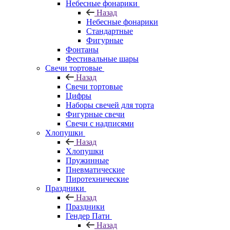
Небесные фонарики
Назад
Небесные фонарики
Стандартные
Фигурные
Фонтаны
Фестивальные шары
Свечи тортовые
Назад
Свечи тортовые
Цифры
Наборы свечей для торта
Фигурные свечи
Свечи с надписями
Хлопушки
Назад
Хлопушки
Пружинные
Пневматические
Пиротехнические
Праздники
Назад
Праздники
Гендер Пати
Назад