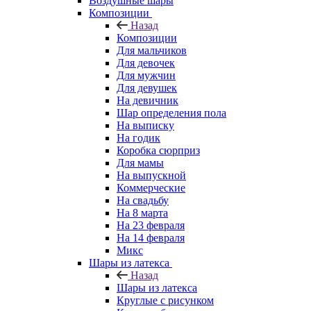
Воздушные шары
Композиции
Назад
Композиции
Для мальчиков
Для девочек
Для мужчин
Для девушек
На девичник
Шар определения пола
На выписку
На годик
Коробка сюрприз
Для мамы
На выпускной
Коммерческие
На свадьбу
На 8 марта
На 23 февраля
На 14 февраля
Микс
Шары из латекса
Назад
Шары из латекса
Круглые с рисунком