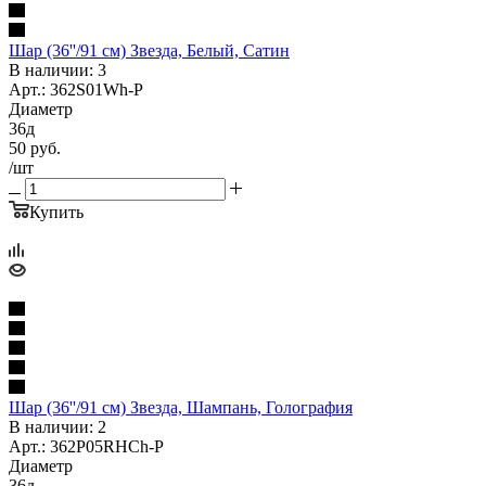
Шар (36''/91 см) Звезда, Белый, Сатин
В наличии: 3
Арт.: 362S01Wh-P
Диаметр
36д
50
руб.
/шт
Купить
Шар (36''/91 см) Звезда, Шампань, Голография
В наличии: 2
Арт.: 362P05RHCh-P
Диаметр
36д