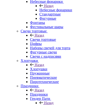
Небесные фонарики
Назад
Небесные фонарики
Стандартные
Фигурные
Фонтаны
Фестивальные шары
Свечи тортовые
Назад
Свечи тортовые
Цифры
Наборы свечей для торта
Фигурные свечи
Свечи с надписями
Хлопушки
Назад
Хлопушки
Пружинные
Пневматические
Пиротехнические
Праздники
Назад
Праздники
Гендер Пати
Назад