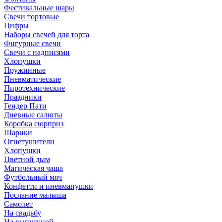
Фестивальные шары
Свечи тортовые
Цифры
Наборы свечей для торта
Фигурные свечи
Свечи с надписями
Хлопушки
Пружинные
Пневматические
Пиротехнические
Праздники
Гендер Пати
Дневные салюты
Коробка сюрприз
Шарики
Огнетушители
Хлопушки
Цветной дым
Магическая чаша
Футбольный мяч
Конфетти и пневмапушки
Послание малыша
Самолет
На свадьбу
На выпускной