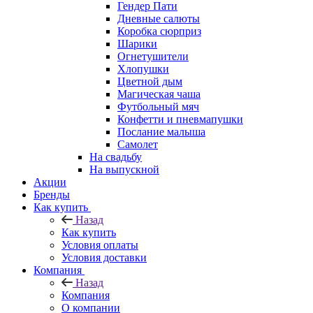
Гендер Пати
Дневные салюты
Коробка сюрприз
Шарики
Огнетушители
Хлопушки
Цветной дым
Магическая чаша
Футбольный мяч
Конфетти и пневмапушки
Послание малыша
Самолет
На свадьбу
На выпускной
Акции
Бренды
Как купить
Назад
Как купить
Условия оплаты
Условия доставки
Компания
Назад
Компания
О компании