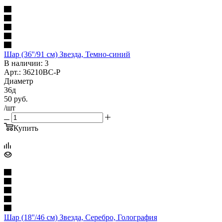
Шар (36''/91 см) Звезда, Темно-синий
В наличии: 3
Арт.: 36210BC-P
Диаметр
36д
50
руб.
/шт
Купить
Шар (18''/46 см) Звезда, Серебро, Голография