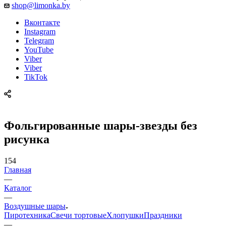
shop@limonka.by
Вконтакте
Instagram
Telegram
YouTube
Viber
Viber
TikTok
Фольгированные шары-звезды без
рисунка
154
Главная
—
Каталог
—
Воздушные шары
Пиротехника
Свечи тортовые
Хлопушки
Праздники
—