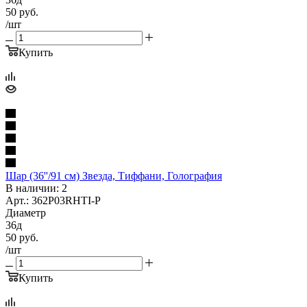
50
руб.
/шт
Купить
Шар (36''/91 см) Звезда, Тиффани, Голография
В наличии: 2
Арт.: 362P03RHTI-P
Диаметр
36д
50
руб.
/шт
Купить