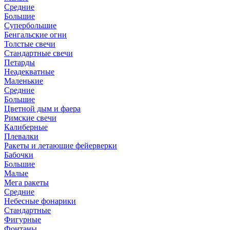
Средние
Большие
Супербольшие
Бенгальские огни
Толстые свечи
Стандартные свечи
Петарды
Неадекватные
Маленькие
Средние
Большие
Цветной дым и фаера
Римские свечи
Калиберные
Плевалки
Ракеты и летающие фейерверки
Бабочки
Большие
Малые
Мега ракеты
Средние
Небесные фонарики
Стандартные
Фигурные
Фонтаны