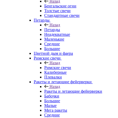
Назад
Бенгальские огни
Толстые свечи
Стандартные свечи
Петарды
Назад
Петарды
Неадекватные
Маленькие
Средние
Большие
Цветной дым и фаера
Римские свечи
Назад
Римские свечи
Калиберные
Плевалки
Ракеты и летающие фейерверки
Назад
Ракеты и летающие фейерверки
Бабочки
Большие
Малые
Мега ракеты
Средние