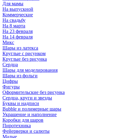
Для мамы
На выпускной
Коммерческие
На свадьбу
На 8 марта
На 23 февраля
На 14 февраля
Микс
Шары из латекса
Круглые с рисунком
Круглые без рисунка
Сердца
Шары для моделирования
Шары из фольги
Цифры
Фигуры
Оформительские без рисунка
Сердца, круги и звезды
Буквы и надписи
Bubble и полимерные шары
Украшение и наполнение
Коробки для шаров
Пиротехника
Фейерверки и салюты
Малые