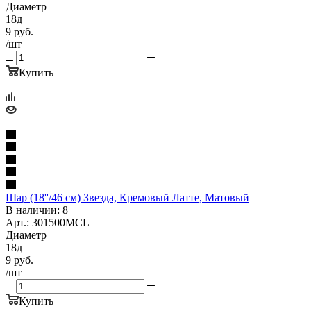
Диаметр
18д
9
руб.
/шт
Купить
Шар (18''/46 см) Звезда, Кремовый Латте, Матовый
В наличии: 8
Арт.: 301500MCL
Диаметр
18д
9
руб.
/шт
Купить