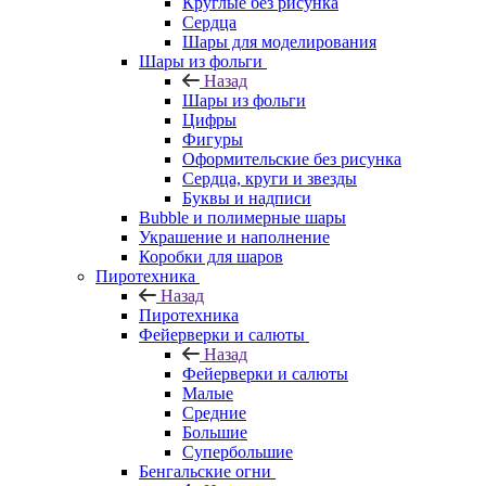
Круглые без рисунка
Сердца
Шары для моделирования
Шары из фольги
Назад
Шары из фольги
Цифры
Фигуры
Оформительские без рисунка
Сердца, круги и звезды
Буквы и надписи
Bubble и полимерные шары
Украшение и наполнение
Коробки для шаров
Пиротехника
Назад
Пиротехника
Фейерверки и салюты
Назад
Фейерверки и салюты
Малые
Средние
Большие
Супербольшие
Бенгальские огни