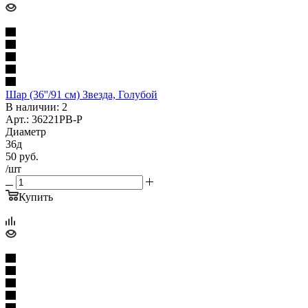
Шар (36''/91 см) Звезда, Голубой
В наличии: 2
Арт.: 36221PB-P
Диаметр
36д
50
руб.
/шт
Купить