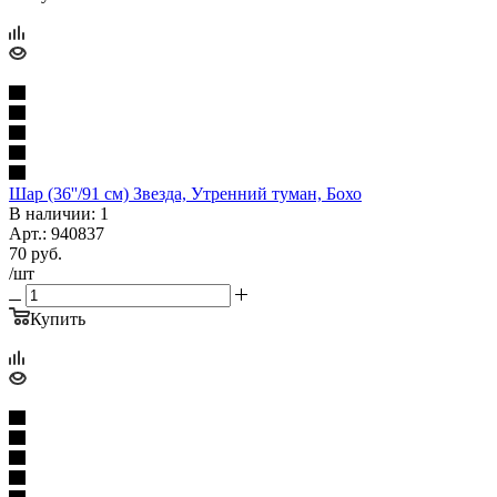
Шар (36''/91 см) Звезда, Утренний туман, Бохо
В наличии: 1
Арт.: 940837
70
руб.
/шт
Купить