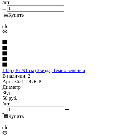
/шт
Купить
Шар (36''/91 см) Звезда, Темно-зеленый
В наличии: 2
Арт.: 36211DGR-P
Диаметр
36д
50
руб.
/шт
Купить