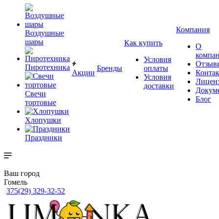
Компания
Воздушные
шары
Как купить
О
компа
Условия
Отзыв
Пиротехника
Бренды
оплаты
Акции
Конта
Условия
Лицен
доставки
Докум
Свечи
Блог
тортовые
Хлопушки
Праздники
Ваш город
Гомель
375(29) 329-32-52