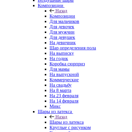
Воздушные шары
Композиции
Назад
Композиции
Для мальчиков
Для девочек
Для мужчин
Для девушек
На девичник
Шар определения пола
На выписку
На годик
Коробка сюрприз
Для мамы
На выпускной
Коммерческие
На свадьбу
На 8 марта
На 23 февраля
На 14 февраля
Микс
Шары из латекса
Назад
Шары из латекса
Круглые с рисунком