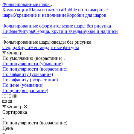
Фольгированные шары
Композиции
Шары из латекса
Bubble и полимерные
шары
Украшение и наполнение
Коробки для шаров
—
Фольгированные оформительские шары без рисунка
Цифры
Фигуры
Сердца, круги и звезды
Буквы и надписи
—
Фольгированные шары-звезды без рисунка
Сердца
Круги
Нестандартные фигуры
Фильтр
По умолчанию (возрастание)
По популярности (убывание)
По популярности (возрастание)
По алфавиту (убывание)
По алфавиту (возрастание)
По цене (убывание)
По цене (возрастание)
Фильтр
Сортировка
По популярности (возрастание)
Цена