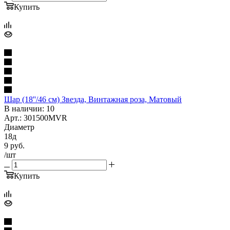
Купить
Шар (18''/46 см) Звезда, Винтажная роза, Матовый
В наличии: 10
Арт.: 301500MVR
Диаметр
18д
9
руб.
/шт
Купить