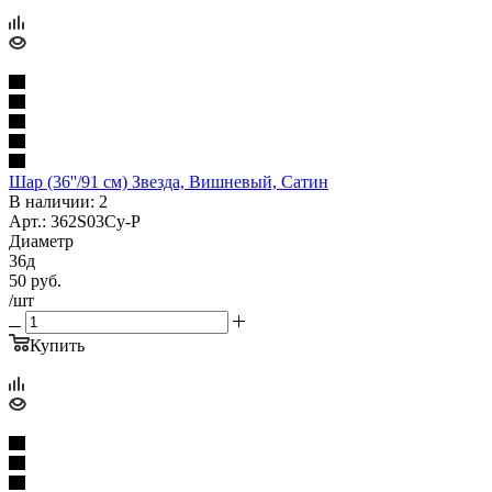
Шар (36''/91 см) Звезда, Вишневый, Сатин
В наличии: 2
Арт.: 362S03Cy-P
Диаметр
36д
50
руб.
/шт
Купить