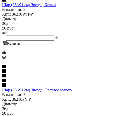
Шар (36''/91 см) Звезда, Белый
В наличии: 2
Арт.: 36218WH-P
Диаметр
36д
50
руб.
/шт
Купить
Шар (36''/91 см) Звезда, Светлое золото
В наличии: 3
Арт.: 36216PY-P
Диаметр
36д
50
руб.