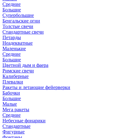
Средние
Большие
Супербольшие
Бенгальские огни
Толстые свечи
Стандартные свечи
Петарды
Неадекватные
Маленькие
Средние
Большие
Цветной дым и фаера
Римские свечи
Калиберные
Плевалки
Ракеты и летающие фейерверки
Бабочки
Большие
Малые
Мега ракеты
Средние
Небесные фонарики
Стандартные
Фигурные
Фонтаны