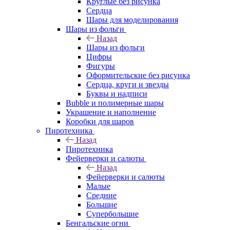
Круглые без рисунка
Сердца
Шары для моделирования
Шары из фольги
Назад
Шары из фольги
Цифры
Фигуры
Оформительские без рисунка
Сердца, круги и звезды
Буквы и надписи
Bubble и полимерные шары
Украшение и наполнение
Коробки для шаров
Пиротехника
Назад
Пиротехника
Фейерверки и салюты
Назад
Фейерверки и салюты
Малые
Средние
Большие
Супербольшие
Бенгальские огни