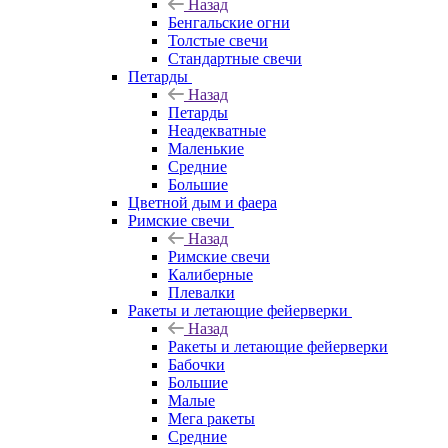
Назад
Бенгальские огни
Толстые свечи
Стандартные свечи
Петарды
Назад
Петарды
Неадекватные
Маленькие
Средние
Большие
Цветной дым и фаера
Римские свечи
Назад
Римские свечи
Калиберные
Плевалки
Ракеты и летающие фейерверки
Назад
Ракеты и летающие фейерверки
Бабочки
Большие
Малые
Мега ракеты
Средние