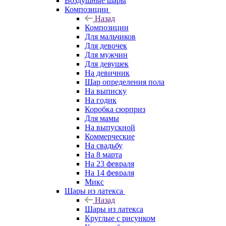
Воздушные шары
Композиции
Назад
Композиции
Для мальчиков
Для девочек
Для мужчин
Для девушек
На девичник
Шар определения пола
На выписку
На годик
Коробка сюрприз
Для мамы
На выпускной
Коммерческие
На свадьбу
На 8 марта
На 23 февраля
На 14 февраля
Микс
Шары из латекса
Назад
Шары из латекса
Круглые с рисунком