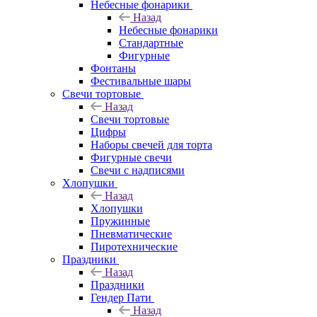
Небесные фонарики
Назад
Небесные фонарики
Стандартные
Фигурные
Фонтаны
Фестивальные шары
Свечи тортовые
Назад
Свечи тортовые
Цифры
Наборы свечей для торта
Фигурные свечи
Свечи с надписями
Хлопушки
Назад
Хлопушки
Пружинные
Пневматические
Пиротехнические
Праздники
Назад
Праздники
Гендер Пати
Назад