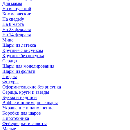
Для мамы
На выпускной
Коммерческие
На свадьбу
На 8 марта
На 23 февраля
На 14 февраля
Микс
Шары из латекса
Круглые с рисунком
Круглые без рисунка
Сердца
Шары для моделирования
Шары из фольги
Цифры
Фигуры
Оформительские без рисунка
Сердца, круги и звезды
Буквы и надписи
Bubble и полимерные шары
Украшение и наполнение
Коробки для шаров
Пиротехника
Фейерверки и салюты
Малые