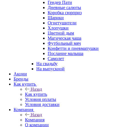
Гендер Пати
Дневные салюты
Коробка сюрприз
Шарики
Огнетушители
Хлопушки
Цветной дым
Магическая чаша
Футбольный мяч
Конфетти и пневмапушки
Послание малыша
Самолет
На свадьбу
На выпускной
Акции
Бренды
Как купить
Назад
Как купить
Условия оплаты
Условия доставки
Компания
Назад
Компания
О компании