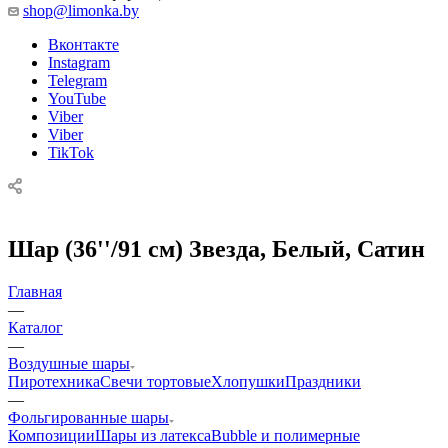
shop@limonka.by
Вконтакте
Instagram
Telegram
YouTube
Viber
Viber
TikTok
Шар (36''/91 см) Звезда, Белый, Сатин
Главная
—
Каталог
—
Воздушные шары
Пиротехника
Свечи тортовые
Хлопушки
Праздники
—
Фольгированные шары
Композиции
Шары из латекса
Bubble и полимерные