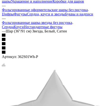
шары
Украшение и наполнение
Коробки для шаров
—
Фольгированные оформительские шары без рисунка
Цифры
Фигуры
Сердца, круги и звезды
Буквы и надписи
—
Фольгированные шары-звезды без рисунка
Сердца
Круги
Нестандартные фигуры
—
Шар (36''/91 см) Звезда, Белый, Сатин
Артикул:
362S01Wh-P