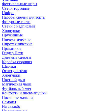
Фестивальные шары
Свечи тортовые
Цифры
Наборы свечей для торта
Фигурные свечи
Свечи с надписями
Хлопушки
Пружинные
Пневматические
Пиротехнические
Праздники
Гендер Пати
Дневные салюты
Коробка сюрприз
Шарики
Огнетушители
Хлопушки
Цветной дым
Магическая чаша
Футбольный мяч
Конфетти и пневмапушки
Послание малыша
Самолет
На свадьбу
На выпускной