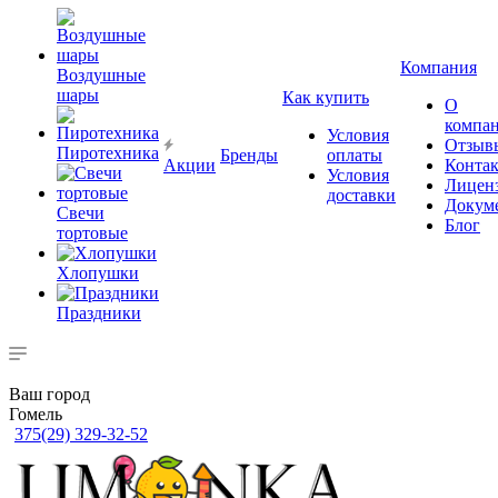
Компания
Воздушные
шары
Как купить
О
компа
Условия
Отзыв
Пиротехника
Бренды
оплаты
Акции
Конта
Условия
Лицен
доставки
Докум
Свечи
Блог
тортовые
Хлопушки
Праздники
Ваш город
Гомель
375(29) 329-32-52