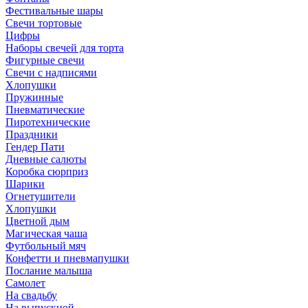
Фестивальные шары
Свечи тортовые
Цифры
Наборы свечей для торта
Фигурные свечи
Свечи с надписями
Хлопушки
Пружинные
Пневматические
Пиротехнические
Праздники
Гендер Пати
Дневные салюты
Коробка сюрприз
Шарики
Огнетушители
Хлопушки
Цветной дым
Магическая чаша
Футбольный мяч
Конфетти и пневмапушки
Послание малыша
Самолет
На свадьбу
На выпускной