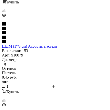
Купить
ШДМ (1''/3 см) Ассорти, пастель
В наличии: 153
Арт.: 910079
Диаметр
1д
Оттенок
Пастель
0.45
руб.
/шт
Купить