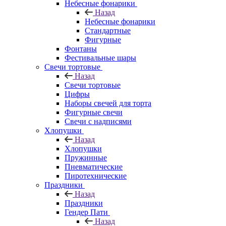
Небесные фонарики
Назад
Небесные фонарики
Стандартные
Фигурные
Фонтаны
Фестивальные шары
Свечи тортовые
Назад
Свечи тортовые
Цифры
Наборы свечей для торта
Фигурные свечи
Свечи с надписями
Хлопушки
Назад
Хлопушки
Пружинные
Пневматические
Пиротехнические
Праздники
Назад
Праздники
Гендер Пати
Назад