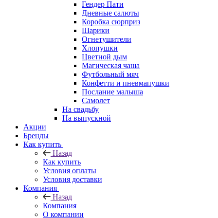
Гендер Пати
Дневные салюты
Коробка сюрприз
Шарики
Огнетушители
Хлопушки
Цветной дым
Магическая чаша
Футбольный мяч
Конфетти и пневмапушки
Послание малыша
Самолет
На свадьбу
На выпускной
Акции
Бренды
Как купить
Назад
Как купить
Условия оплаты
Условия доставки
Компания
Назад
Компания
О компании