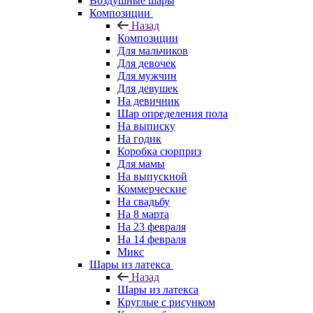
Воздушные шары
Композиции
Назад
Композиции
Для мальчиков
Для девочек
Для мужчин
Для девушек
На девичник
Шар определения пола
На выписку
На годик
Коробка сюрприз
Для мамы
На выпускной
Коммерческие
На свадьбу
На 8 марта
На 23 февраля
На 14 февраля
Микс
Шары из латекса
Назад
Шары из латекса
Круглые с рисунком