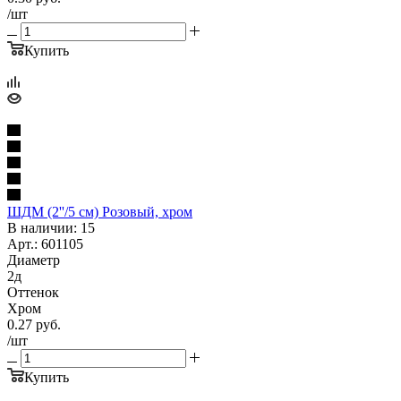
/шт
Купить
ШДМ (2''/5 см) Розовый, хром
В наличии: 15
Арт.: 601105
Диаметр
2д
Оттенок
Хром
0.27
руб.
/шт
Купить