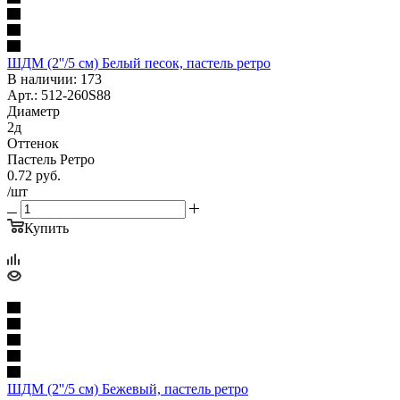
ШДМ (2''/5 см) Белый песок, пастель ретро
В наличии: 173
Арт.: 512-260S88
Диаметр
2д
Оттенок
Пастель Ретро
0.72
руб.
/шт
Купить
ШДМ (2''/5 см) Бежевый, пастель ретро