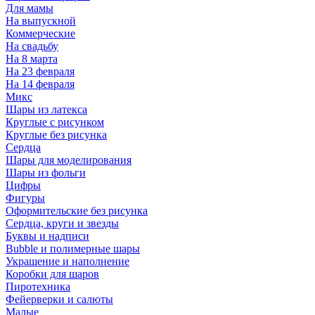
Для мамы
На выпускной
Коммерческие
На свадьбу
На 8 марта
На 23 февраля
На 14 февраля
Микс
Шары из латекса
Круглые с рисунком
Круглые без рисунка
Сердца
Шары для моделирования
Шары из фольги
Цифры
Фигуры
Оформительские без рисунка
Сердца, круги и звезды
Буквы и надписи
Bubble и полимерные шары
Украшение и наполнение
Коробки для шаров
Пиротехника
Фейерверки и салюты
Малые