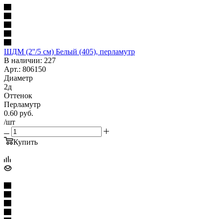
ШДМ (2''/5 см) Белый (405), перламутр
В наличии: 227
Арт.: 806150
Диаметр
2д
Оттенок
Перламутр
0.60
руб.
/шт
Купить