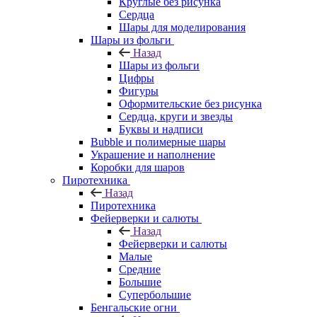
Круглые без рисунка
Сердца
Шары для моделирования
Шары из фольги
Назад
Шары из фольги
Цифры
Фигуры
Оформительские без рисунка
Сердца, круги и звезды
Буквы и надписи
Bubble и полимерные шары
Украшение и наполнение
Коробки для шаров
Пиротехника
Назад
Пиротехника
Фейерверки и салюты
Назад
Фейерверки и салюты
Малые
Средние
Большие
Супербольшие
Бенгальские огни