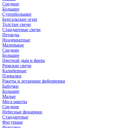
Средние
Большие
Супербольшие
Бенгальские огни
Толстые свечи
Стандартные свечи
Петарды
Неадекватные
Маленькие
Средние
Большие
Цветной дым и фаера
Римские свечи
Калиберные
Плевалки
Ракеты и летающие фейерверки
Бабочки
Большие
Малые
Мега ракеты
Средние
Небесные фонарики
Стандартные
Фигурные
Фонтаны