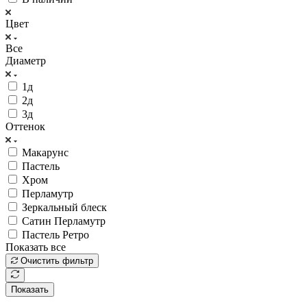
Цвет
Все
Диаметр
1д
2д
3д
Оттенок
Макарунс
Пастель
Хром
Перламутр
Зеркальный блеск
Сатин Перламутр
Пастель Ретро
Показать все
Очистить фильтр
Показать