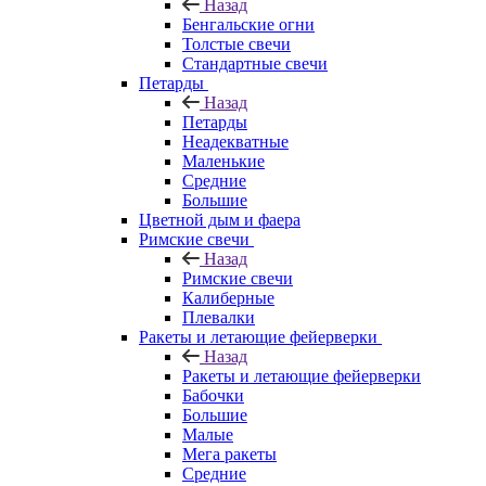
Назад
Бенгальские огни
Толстые свечи
Стандартные свечи
Петарды
Назад
Петарды
Неадекватные
Маленькие
Средние
Большие
Цветной дым и фаера
Римские свечи
Назад
Римские свечи
Калиберные
Плевалки
Ракеты и летающие фейерверки
Назад
Ракеты и летающие фейерверки
Бабочки
Большие
Малые
Мега ракеты
Средние