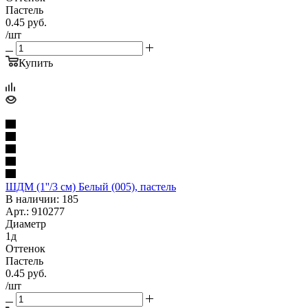
Пастель
0.45
руб.
/шт
Купить
ШДМ (1''/3 см) Белый (005), пастель
В наличии: 185
Арт.: 910277
Диаметр
1д
Оттенок
Пастель
0.45
руб.
/шт