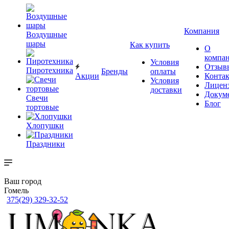
Компания
Воздушные
шары
Как купить
О
компа
Условия
Отзыв
Пиротехника
Бренды
оплаты
Акции
Конта
Условия
Лицен
доставки
Докум
Свечи
Блог
тортовые
Хлопушки
Праздники
Ваш город
Гомель
375(29) 329-32-52