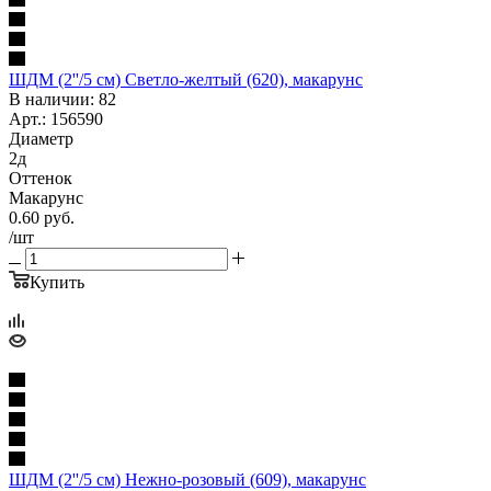
ШДМ (2''/5 см) Светло-желтый (620), макарунс
В наличии: 82
Арт.: 156590
Диаметр
2д
Оттенок
Макарунс
0.60
руб.
/шт
Купить
ШДМ (2''/5 см) Нежно-розовый (609), макарунс