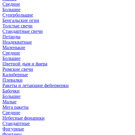
Средние
Большие
Супербольшие
Бенгальские огни
Толстые свечи
Стандартные свечи
Петарды
Неадекватные
Маленькие
Средние
Большие
Цветной дым и фаера
Римские свечи
Калиберные
Плевалки
Ракеты и летающие фейерверки
Бабочки
Большие
Малые
Мега ракеты
Средние
Небесные фонарики
Стандартные
Фигурные
Фонтаны