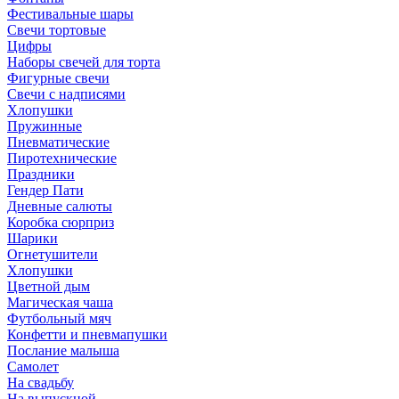
Фестивальные шары
Свечи тортовые
Цифры
Наборы свечей для торта
Фигурные свечи
Свечи с надписями
Хлопушки
Пружинные
Пневматические
Пиротехнические
Праздники
Гендер Пати
Дневные салюты
Коробка сюрприз
Шарики
Огнетушители
Хлопушки
Цветной дым
Магическая чаша
Футбольный мяч
Конфетти и пневмапушки
Послание малыша
Самолет
На свадьбу
На выпускной