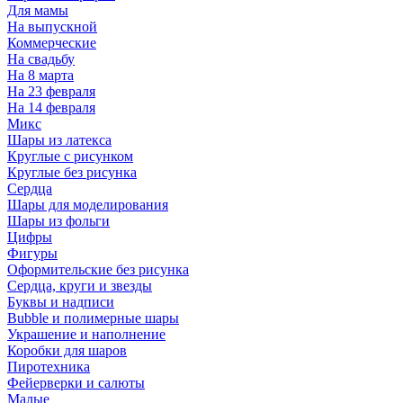
Для мамы
На выпускной
Коммерческие
На свадьбу
На 8 марта
На 23 февраля
На 14 февраля
Микс
Шары из латекса
Круглые с рисунком
Круглые без рисунка
Сердца
Шары для моделирования
Шары из фольги
Цифры
Фигуры
Оформительские без рисунка
Сердца, круги и звезды
Буквы и надписи
Bubble и полимерные шары
Украшение и наполнение
Коробки для шаров
Пиротехника
Фейерверки и салюты
Малые