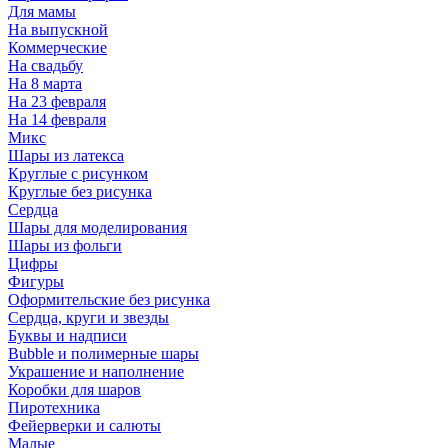
Для мамы
На выпускной
Коммерческие
На свадьбу
На 8 марта
На 23 февраля
На 14 февраля
Микс
Шары из латекса
Круглые с рисунком
Круглые без рисунка
Сердца
Шары для моделирования
Шары из фольги
Цифры
Фигуры
Оформительские без рисунка
Сердца, круги и звезды
Буквы и надписи
Bubble и полимерные шары
Украшение и наполнение
Коробки для шаров
Пиротехника
Фейерверки и салюты
Малые