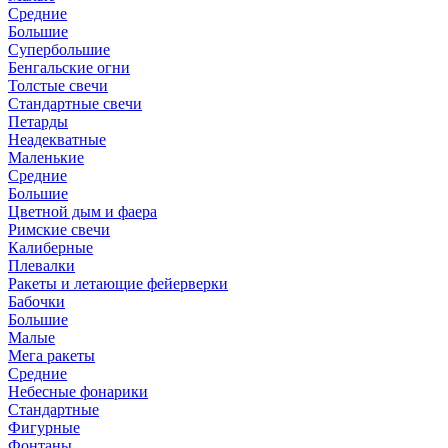
Средние
Большие
Супербольшие
Бенгальские огни
Толстые свечи
Стандартные свечи
Петарды
Неадекватные
Маленькие
Средние
Большие
Цветной дым и фаера
Римские свечи
Калиберные
Плевалки
Ракеты и летающие фейерверки
Бабочки
Большие
Малые
Мега ракеты
Средние
Небесные фонарики
Стандартные
Фигурные
Фонтаны