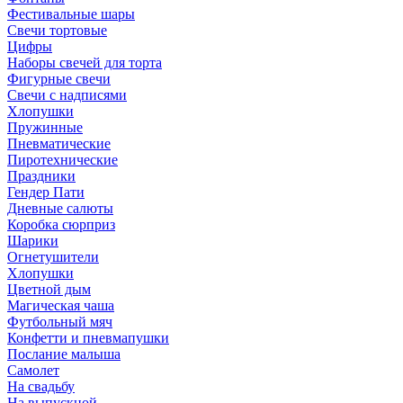
Фестивальные шары
Свечи тортовые
Цифры
Наборы свечей для торта
Фигурные свечи
Свечи с надписями
Хлопушки
Пружинные
Пневматические
Пиротехнические
Праздники
Гендер Пати
Дневные салюты
Коробка сюрприз
Шарики
Огнетушители
Хлопушки
Цветной дым
Магическая чаша
Футбольный мяч
Конфетти и пневмапушки
Послание малыша
Самолет
На свадьбу
На выпускной