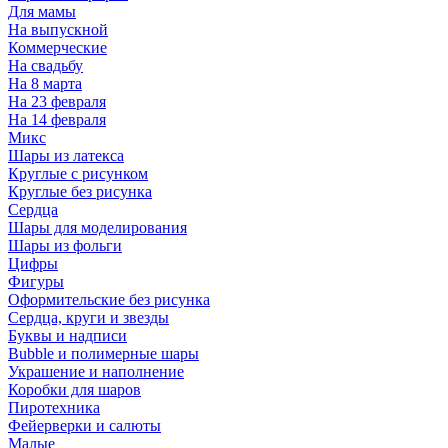
Для мамы
На выпускной
Коммерческие
На свадьбу
На 8 марта
На 23 февраля
На 14 февраля
Микс
Шары из латекса
Круглые с рисунком
Круглые без рисунка
Сердца
Шары для моделирования
Шары из фольги
Цифры
Фигуры
Оформительские без рисунка
Сердца, круги и звезды
Буквы и надписи
Bubble и полимерные шары
Украшение и наполнение
Коробки для шаров
Пиротехника
Фейерверки и салюты
Малые