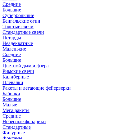
Средние
Большие
Супербольшие
Бенгальские огни
Толстые свечи
Стандартные свечи
Петарды
Неадекватные
Маленькие
Средние
Большие
Цветной дым и фаера
Римские свечи
Калиберные
Плевалки
Ракеты и летающие фейерверки
Бабочки
Большие
Малые
Мега ракеты
Средние
Небесные фонарики
Стандартные
Фигурные
Фонтаны