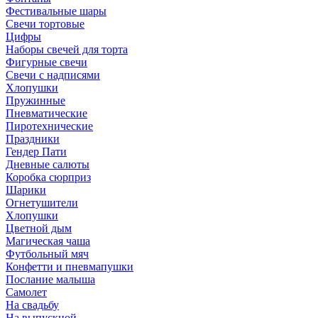
Фестивальные шары
Свечи тортовые
Цифры
Наборы свечей для торта
Фигурные свечи
Свечи с надписями
Хлопушки
Пружинные
Пневматические
Пиротехнические
Праздники
Гендер Пати
Дневные салюты
Коробка сюрприз
Шарики
Огнетушители
Хлопушки
Цветной дым
Магическая чаша
Футбольный мяч
Конфетти и пневмапушки
Послание малыша
Самолет
На свадьбу
На выпускной