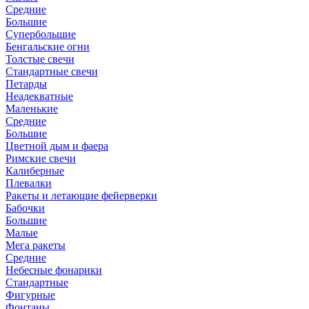
Средние
Большие
Супербольшие
Бенгальские огни
Толстые свечи
Стандартные свечи
Петарды
Неадекватные
Маленькие
Средние
Большие
Цветной дым и фаера
Римские свечи
Калиберные
Плевалки
Ракеты и летающие фейерверки
Бабочки
Большие
Малые
Мега ракеты
Средние
Небесные фонарики
Стандартные
Фигурные
Фонтаны