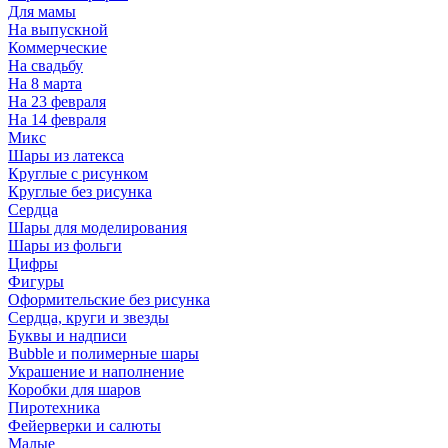
Для мамы
На выпускной
Коммерческие
На свадьбу
На 8 марта
На 23 февраля
На 14 февраля
Микс
Шары из латекса
Круглые с рисунком
Круглые без рисунка
Сердца
Шары для моделирования
Шары из фольги
Цифры
Фигуры
Оформительские без рисунка
Сердца, круги и звезды
Буквы и надписи
Bubble и полимерные шары
Украшение и наполнение
Коробки для шаров
Пиротехника
Фейерверки и салюты
Малые