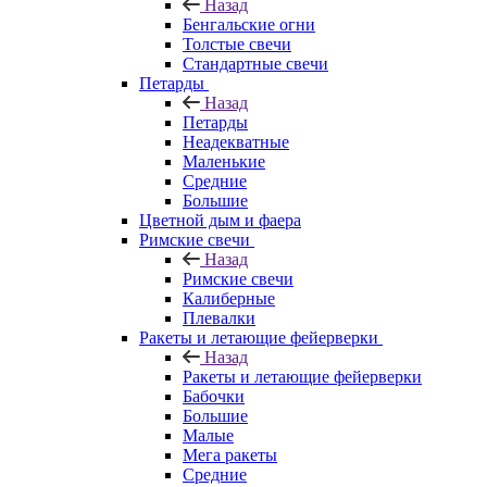
Назад
Бенгальские огни
Толстые свечи
Стандартные свечи
Петарды
Назад
Петарды
Неадекватные
Маленькие
Средние
Большие
Цветной дым и фаера
Римские свечи
Назад
Римские свечи
Калиберные
Плевалки
Ракеты и летающие фейерверки
Назад
Ракеты и летающие фейерверки
Бабочки
Большие
Малые
Мега ракеты
Средние