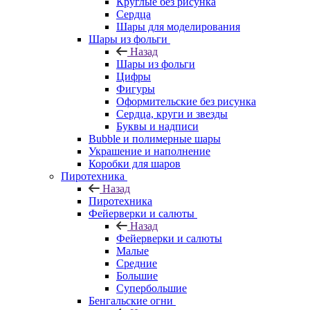
Круглые без рисунка
Сердца
Шары для моделирования
Шары из фольги
Назад
Шары из фольги
Цифры
Фигуры
Оформительские без рисунка
Сердца, круги и звезды
Буквы и надписи
Bubble и полимерные шары
Украшение и наполнение
Коробки для шаров
Пиротехника
Назад
Пиротехника
Фейерверки и салюты
Назад
Фейерверки и салюты
Малые
Средние
Большие
Супербольшие
Бенгальские огни