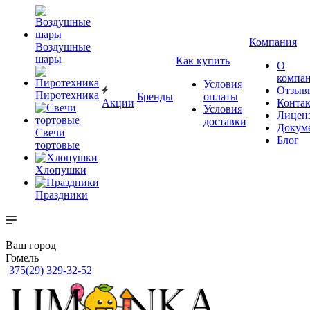
Компания
Воздушные
шары
Как купить
О
компа
Условия
Отзыв
Пиротехника
Бренды
оплаты
Акции
Конта
Условия
Лицен
доставки
Докум
Свечи
Блог
тортовые
Хлопушки
Праздники
Ваш город
Гомель
375(29) 329-32-52