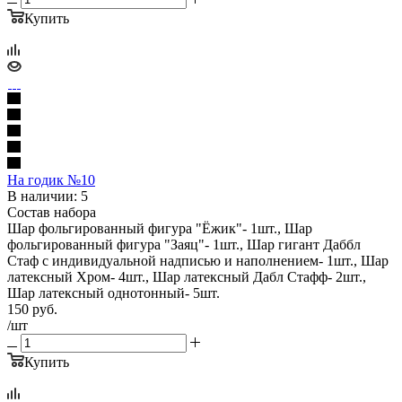
Купить
На годик №10
В наличии: 5
Состав набора
Шар фольгированный фигура "Ёжик"- 1шт., Шар
фольгированный фигура "Заяц"- 1шт., Шар гигант Даббл
Стаф с индивидуальной надписью и наполнением- 1шт., Шар
латексный Хром- 4шт., Шар латексный Дабл Стафф- 2шт.,
Шар латексный однотонный- 5шт.
150
руб.
/шт
Купить