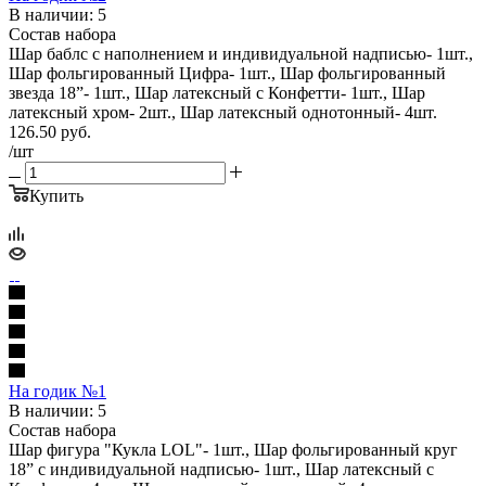
В наличии: 5
Состав набора
Шар баблс с наполнением и индивидуальной надписью- 1шт.,
Шар фольгированный Цифра- 1шт., Шар фольгированный
звезда 18”- 1шт., Шар латексный с Конфетти- 1шт., Шар
латексный хром- 2шт., Шар латексный однотонный- 4шт.
126.50
руб.
/шт
Купить
На годик №1
В наличии: 5
Состав набора
Шар фигура "Кукла LOL"- 1шт., Шар фольгированный круг
18” с индивидуальной надписью- 1шт., Шар латексный с