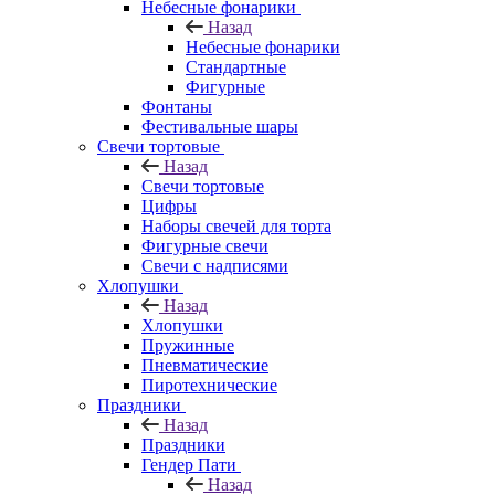
Небесные фонарики
Назад
Небесные фонарики
Стандартные
Фигурные
Фонтаны
Фестивальные шары
Свечи тортовые
Назад
Свечи тортовые
Цифры
Наборы свечей для торта
Фигурные свечи
Свечи с надписями
Хлопушки
Назад
Хлопушки
Пружинные
Пневматические
Пиротехнические
Праздники
Назад
Праздники
Гендер Пати
Назад