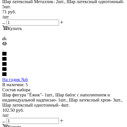
Шар латексный Металлик- 2шт., Шар латексный однотонный-
5шт.
71
руб.
/шт
Купить
На годик №6
В наличии: 5
Состав набора
Шар фигура "Ёжик"- 1шт., Шар баблс с наполнением и
индивидуальной надписью- 1шт., Шар латексный хром- 3шт.,
Шар латексный однотонный- 4шт.
102.50
руб.
/шт
Купить