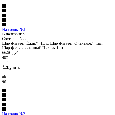
На годик №3
В наличии: 5
Состав набора
Шар фигура "Ёжик"- 1шт., Шар фигура "Оленёнок"- 1шт.,
Шар фольгированный Цифра- 1шт.
66.50
руб.
/шт
Купить
На годик №2