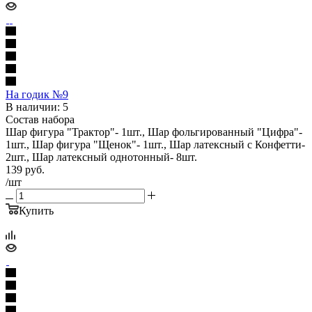
На годик №9
В наличии: 5
Состав набора
Шар фигура "Трактор"- 1шт., Шар фольгированный "Цифра"-
1шт., Шар фигура "Щенок"- 1шт., Шар латексный с Конфетти-
2шт., Шар латексный однотонный- 8шт.
139
руб.
/шт
Купить