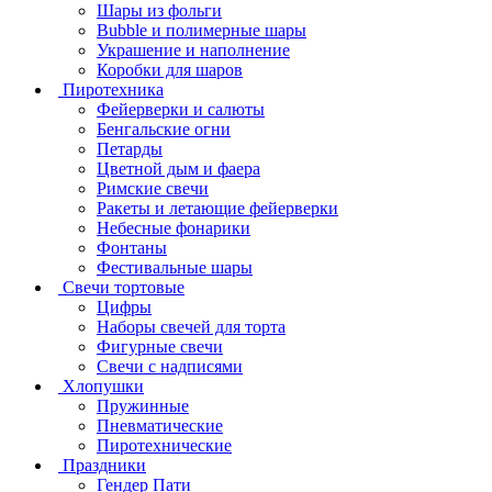
Шары из фольги
Bubble и полимерные шары
Украшение и наполнение
Коробки для шаров
Пиротехника
Фейерверки и салюты
Бенгальские огни
Петарды
Цветной дым и фаера
Римские свечи
Ракеты и летающие фейерверки
Небесные фонарики
Фонтаны
Фестивальные шары
Свечи тортовые
Цифры
Наборы свечей для торта
Фигурные свечи
Свечи с надписями
Хлопушки
Пружинные
Пневматические
Пиротехнические
Праздники
Гендер Пати