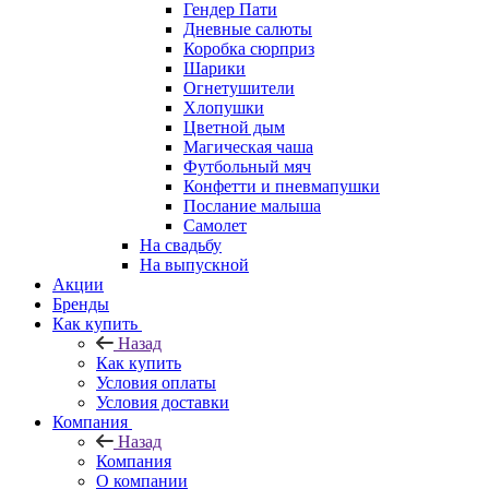
Гендер Пати
Дневные салюты
Коробка сюрприз
Шарики
Огнетушители
Хлопушки
Цветной дым
Магическая чаша
Футбольный мяч
Конфетти и пневмапушки
Послание малыша
Самолет
На свадьбу
На выпускной
Акции
Бренды
Как купить
Назад
Как купить
Условия оплаты
Условия доставки
Компания
Назад
Компания
О компании