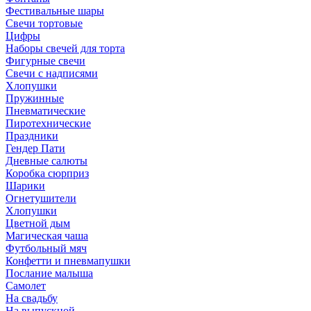
Фестивальные шары
Свечи тортовые
Цифры
Наборы свечей для торта
Фигурные свечи
Свечи с надписями
Хлопушки
Пружинные
Пневматические
Пиротехнические
Праздники
Гендер Пати
Дневные салюты
Коробка сюрприз
Шарики
Огнетушители
Хлопушки
Цветной дым
Магическая чаша
Футбольный мяч
Конфетти и пневмапушки
Послание малыша
Самолет
На свадьбу
На выпускной