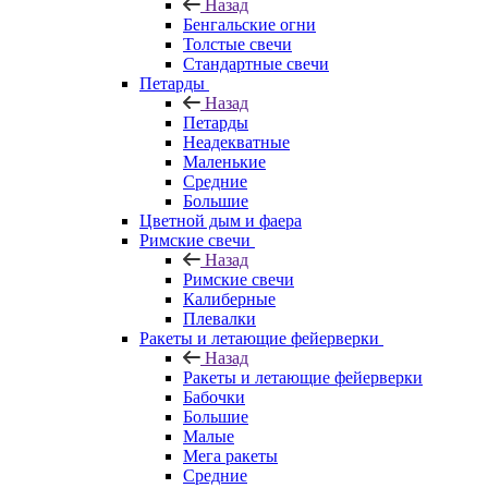
Назад
Бенгальские огни
Толстые свечи
Стандартные свечи
Петарды
Назад
Петарды
Неадекватные
Маленькие
Средние
Большие
Цветной дым и фаера
Римские свечи
Назад
Римские свечи
Калиберные
Плевалки
Ракеты и летающие фейерверки
Назад
Ракеты и летающие фейерверки
Бабочки
Большие
Малые
Мега ракеты
Средние