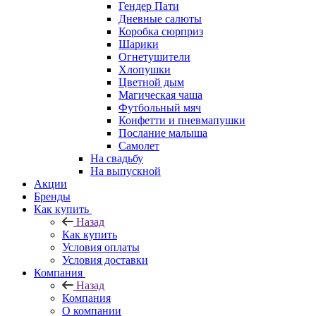
Гендер Пати
Дневные салюты
Коробка сюрприз
Шарики
Огнетушители
Хлопушки
Цветной дым
Магическая чаша
Футбольный мяч
Конфетти и пневмапушки
Послание малыша
Самолет
На свадьбу
На выпускной
Акции
Бренды
Как купить
Назад
Как купить
Условия оплаты
Условия доставки
Компания
Назад
Компания
О компании