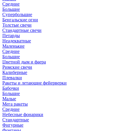
Средние
Большие
Супербольшие
Бенгальские огни
Толстые свечи
Стандартные свечи
Петарды
Неадекватные
Маленькие
Средние
Большие
Цветной дым и фаера
Римские свечи
Калиберные
Плевалки
Ракеты и летающие фейерверки
Бабочки
Большие
Малые
Мега ракеты
Средние
Небесные фонарики
Стандартные
Фигурные
Фонтаны