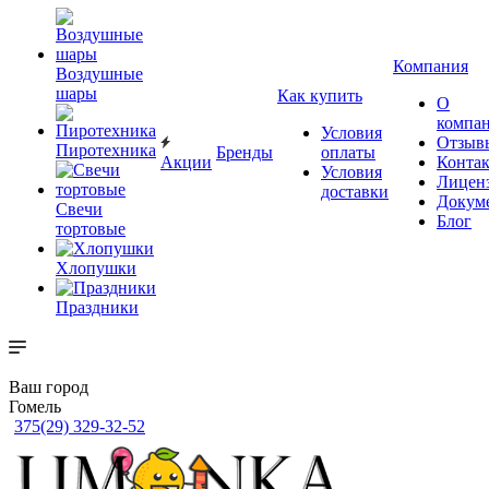
Компания
Воздушные
шары
Как купить
О
компа
Условия
Отзыв
Пиротехника
Бренды
оплаты
Акции
Конта
Условия
Лицен
доставки
Докум
Свечи
Блог
тортовые
Хлопушки
Праздники
Ваш город
Гомель
375(29) 329-32-52