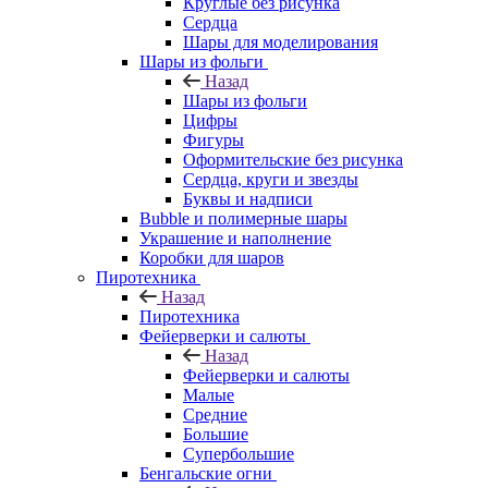
Круглые без рисунка
Сердца
Шары для моделирования
Шары из фольги
Назад
Шары из фольги
Цифры
Фигуры
Оформительские без рисунка
Сердца, круги и звезды
Буквы и надписи
Bubble и полимерные шары
Украшение и наполнение
Коробки для шаров
Пиротехника
Назад
Пиротехника
Фейерверки и салюты
Назад
Фейерверки и салюты
Малые
Средние
Большие
Супербольшие
Бенгальские огни