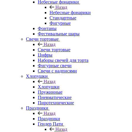
Небесные фонарики
Назад
Небесные фонарики
Стандартные
Фигурные
Фонтаны
Фестивальные шары
Свечи тортовые
Назад
Свечи тортовые
Цифры
Наборы свечей для торта
Фигурные свечи
Свечи с надписями
Хлопушки
Назад
Хлопушки
Пружинные
Пневматические
Пиротехнические
Праздники
Назад
Праздники
Гендер Пати
Назад