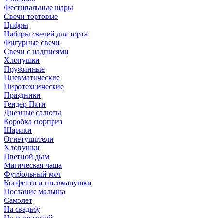
Фестивальные шары
Свечи тортовые
Цифры
Наборы свечей для торта
Фигурные свечи
Свечи с надписями
Хлопушки
Пружинные
Пневматические
Пиротехнические
Праздники
Гендер Пати
Дневные салюты
Коробка сюрприз
Шарики
Огнетушители
Хлопушки
Цветной дым
Магическая чаша
Футбольный мяч
Конфетти и пневмапушки
Послание малыша
Самолет
На свадьбу
На выпускной