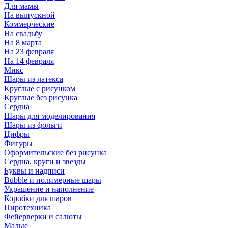
Для мамы
На выпускной
Коммерческие
На свадьбу
На 8 марта
На 23 февраля
На 14 февраля
Микс
Шары из латекса
Круглые с рисунком
Круглые без рисунка
Сердца
Шары для моделирования
Шары из фольги
Цифры
Фигуры
Оформительские без рисунка
Сердца, круги и звезды
Буквы и надписи
Bubble и полимерные шары
Украшение и наполнение
Коробки для шаров
Пиротехника
Фейерверки и салюты
Малые