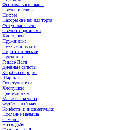
Фестивальные шары
Свечи тортовые
Цифры
Наборы свечей для торта
Фигурные свечи
Свечи с надписями
Хлопушки
Пружинные
Пневматические
Пиротехнические
Праздники
Гендер Пати
Дневные салюты
Коробка сюрприз
Шарики
Огнетушители
Хлопушки
Цветной дым
Магическая чаша
Футбольный мяч
Конфетти и пневмапушки
Послание малыша
Самолет
На свадьбу
На выпускной