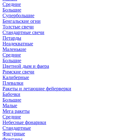
Средние
Большие
Супербольшие
Бенгальские огни
Толстые свечи
Стандартные свечи
Петарды
Неадекватные
Маленькие
Средние
Большие
Цветной дым и фаера
Римские свечи
Калиберные
Плевалки
Ракеты и летающие фейерверки
Бабочки
Большие
Малые
Мега ракеты
Средние
Небесные фонарики
Стандартные
Фигурные
Фонтаны