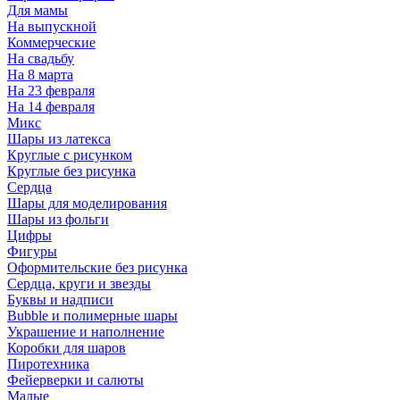
Для мамы
На выпускной
Коммерческие
На свадьбу
На 8 марта
На 23 февраля
На 14 февраля
Микс
Шары из латекса
Круглые с рисунком
Круглые без рисунка
Сердца
Шары для моделирования
Шары из фольги
Цифры
Фигуры
Оформительские без рисунка
Сердца, круги и звезды
Буквы и надписи
Bubble и полимерные шары
Украшение и наполнение
Коробки для шаров
Пиротехника
Фейерверки и салюты
Малые