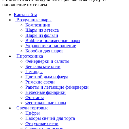
наполнение их гелием.
Карта сайта
Воздушные шары
Композиции
Шары из латекса
Шары из фольги
Bubble и полимерные шары
Украшение и наполнение
Коробки для шаров
Пиротехника
Фейерверки и салюты
Бенгальские огни
Петарды
Цветной дым и фаера
Римские свечи
Ракеты и летающие фейерверки
Небесные фонарики
Фонтаны
Фестивальные шары
Свечи тортовые
Цифры
Наборы свечей для торта
Фигурные свечи
Свечи с надписями