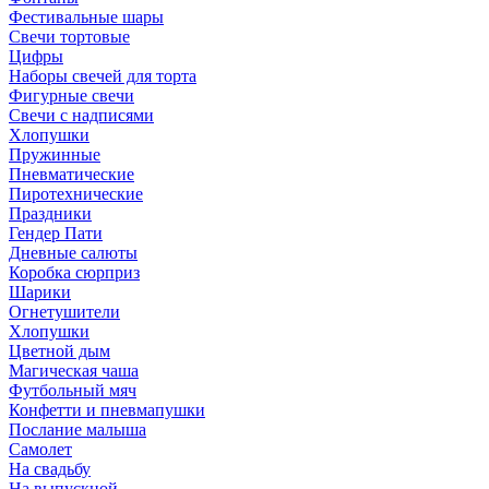
Фестивальные шары
Свечи тортовые
Цифры
Наборы свечей для торта
Фигурные свечи
Свечи с надписями
Хлопушки
Пружинные
Пневматические
Пиротехнические
Праздники
Гендер Пати
Дневные салюты
Коробка сюрприз
Шарики
Огнетушители
Хлопушки
Цветной дым
Магическая чаша
Футбольный мяч
Конфетти и пневмапушки
Послание малыша
Самолет
На свадьбу
На выпускной