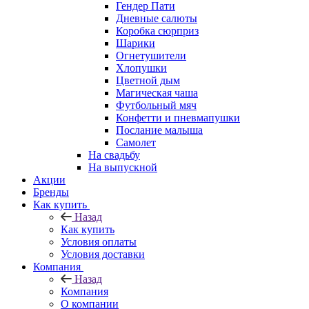
Гендер Пати
Дневные салюты
Коробка сюрприз
Шарики
Огнетушители
Хлопушки
Цветной дым
Магическая чаша
Футбольный мяч
Конфетти и пневмапушки
Послание малыша
Самолет
На свадьбу
На выпускной
Акции
Бренды
Как купить
Назад
Как купить
Условия оплаты
Условия доставки
Компания
Назад
Компания
О компании