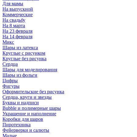
Для мамы
На выпускной
Коммерческие
На свадьбу
На 8 марта
На 23 февраля
На 14 февраля
Микс
Шары из латекса
Круглые с рисунком
Круглые без рисунка
Сердца
Шары для моделирования
Шары из фольги
Цифры
Фигуры
Оформительские без рисунка
Сердца, круги и звезды
Буквы и надписи
Bubble и полимерные шары
Украшение и наполнение
Коробки для шаров
Пиротехника
Фейерверки и салюты
Малые