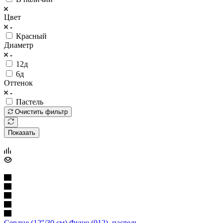
Цвет
Красный
Диаметр
12д
6д
Оттенок
Пастель
Очистить фильтр
Показать
Сердце (12''/30 см) Фуше (012), пастель