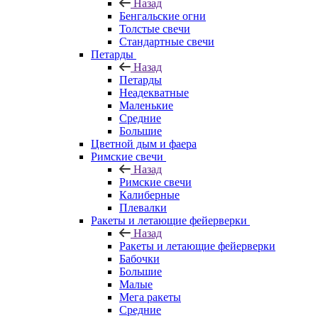
Назад
Бенгальские огни
Толстые свечи
Стандартные свечи
Петарды
Назад
Петарды
Неадекватные
Маленькие
Средние
Большие
Цветной дым и фаера
Римские свечи
Назад
Римские свечи
Калиберные
Плевалки
Ракеты и летающие фейерверки
Назад
Ракеты и летающие фейерверки
Бабочки
Большие
Малые
Мега ракеты
Средние