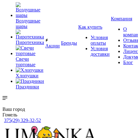
Компания
Воздушные
шары
Как купить
О
компа
Условия
Отзыв
Пиротехника
Бренды
оплаты
Акции
Конта
Условия
Лицен
доставки
Докум
Свечи
Блог
тортовые
Хлопушки
Праздники
Ваш город
Гомель
375(29) 329-32-52