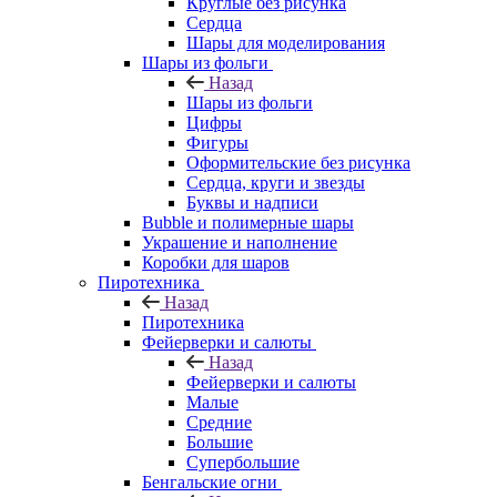
Круглые без рисунка
Сердца
Шары для моделирования
Шары из фольги
Назад
Шары из фольги
Цифры
Фигуры
Оформительские без рисунка
Сердца, круги и звезды
Буквы и надписи
Bubble и полимерные шары
Украшение и наполнение
Коробки для шаров
Пиротехника
Назад
Пиротехника
Фейерверки и салюты
Назад
Фейерверки и салюты
Малые
Средние
Большие
Супербольшие
Бенгальские огни