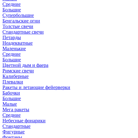
Средние
Большие
Супербольшие
Бенгальские огни
Толстые свечи
Стандартные свечи
Петарды
Неадекватные
Маленькие
Средние
Большие
Цветной дым и фаера
Римские свечи
Калиберные
Плевалки
Ракеты и летающие фейерверки
Бабочки
Большие
Малые
Мега ракеты
Средние
Небесные фонарики
Стандартные
Фигурные
Фонтаны