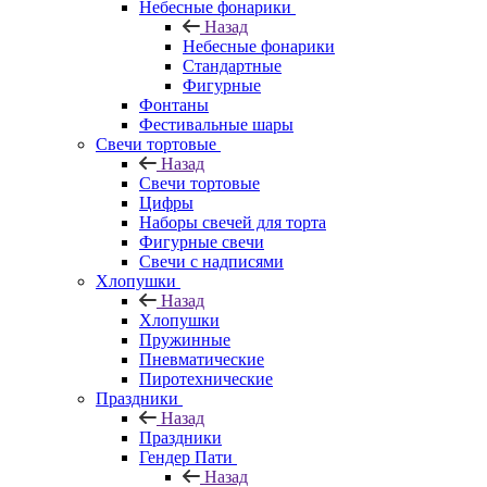
Небесные фонарики
Назад
Небесные фонарики
Стандартные
Фигурные
Фонтаны
Фестивальные шары
Свечи тортовые
Назад
Свечи тортовые
Цифры
Наборы свечей для торта
Фигурные свечи
Свечи с надписями
Хлопушки
Назад
Хлопушки
Пружинные
Пневматические
Пиротехнические
Праздники
Назад
Праздники
Гендер Пати
Назад