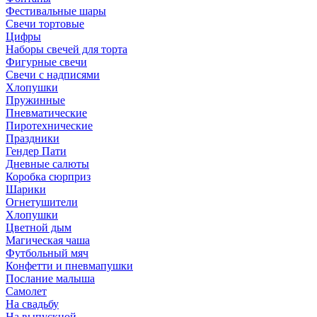
Фестивальные шары
Свечи тортовые
Цифры
Наборы свечей для торта
Фигурные свечи
Свечи с надписями
Хлопушки
Пружинные
Пневматические
Пиротехнические
Праздники
Гендер Пати
Дневные салюты
Коробка сюрприз
Шарики
Огнетушители
Хлопушки
Цветной дым
Магическая чаша
Футбольный мяч
Конфетти и пневмапушки
Послание малыша
Самолет
На свадьбу
На выпускной