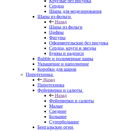
Круглые без рисунка
Сердца
Шары для моделирования
Шары из фольги
Назад
Шары из фольги
Цифры
Фигуры
Оформительские без рисунка
Сердца, круги и звезды
Буквы и надписи
Bubble и полимерные шары
Украшение и наполнение
Коробки для шаров
Пиротехника
Назад
Пиротехника
Фейерверки и салюты
Назад
Фейерверки и салюты
Малые
Средние
Большие
Супербольшие
Бенгальские огни