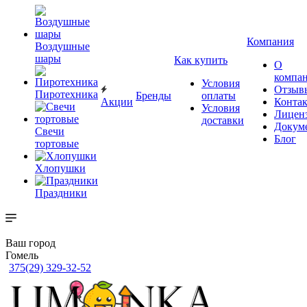
Компания
Воздушные
шары
Как купить
О
компа
Условия
Отзыв
Пиротехника
Бренды
оплаты
Акции
Конта
Условия
Лицен
доставки
Докум
Свечи
Блог
тортовые
Хлопушки
Праздники
Ваш город
Гомель
375(29) 329-32-52