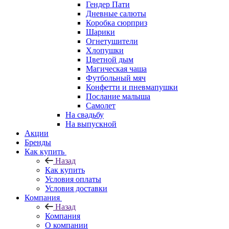
Гендер Пати
Дневные салюты
Коробка сюрприз
Шарики
Огнетушители
Хлопушки
Цветной дым
Магическая чаша
Футбольный мяч
Конфетти и пневмапушки
Послание малыша
Самолет
На свадьбу
На выпускной
Акции
Бренды
Как купить
Назад
Как купить
Условия оплаты
Условия доставки
Компания
Назад
Компания
О компании