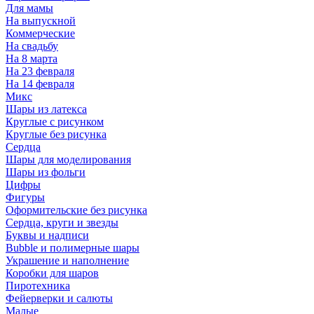
Для мамы
На выпускной
Коммерческие
На свадьбу
На 8 марта
На 23 февраля
На 14 февраля
Микс
Шары из латекса
Круглые с рисунком
Круглые без рисунка
Сердца
Шары для моделирования
Шары из фольги
Цифры
Фигуры
Оформительские без рисунка
Сердца, круги и звезды
Буквы и надписи
Bubble и полимерные шары
Украшение и наполнение
Коробки для шаров
Пиротехника
Фейерверки и салюты
Малые