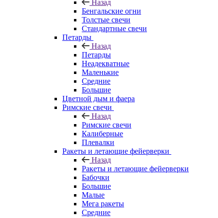
Назад
Бенгальские огни
Толстые свечи
Стандартные свечи
Петарды
Назад
Петарды
Неадекватные
Маленькие
Средние
Большие
Цветной дым и фаера
Римские свечи
Назад
Римские свечи
Калиберные
Плевалки
Ракеты и летающие фейерверки
Назад
Ракеты и летающие фейерверки
Бабочки
Большие
Малые
Мега ракеты
Средние