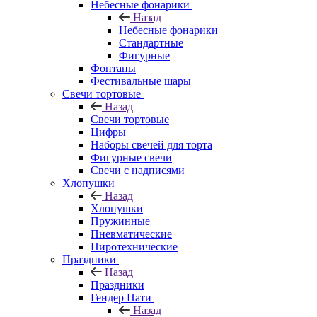
Небесные фонарики
Назад
Небесные фонарики
Стандартные
Фигурные
Фонтаны
Фестивальные шары
Свечи тортовые
Назад
Свечи тортовые
Цифры
Наборы свечей для торта
Фигурные свечи
Свечи с надписями
Хлопушки
Назад
Хлопушки
Пружинные
Пневматические
Пиротехнические
Праздники
Назад
Праздники
Гендер Пати
Назад