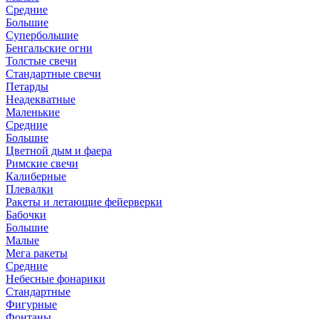
Средние
Большие
Супербольшие
Бенгальские огни
Толстые свечи
Стандартные свечи
Петарды
Неадекватные
Маленькие
Средние
Большие
Цветной дым и фаера
Римские свечи
Калиберные
Плевалки
Ракеты и летающие фейерверки
Бабочки
Большие
Малые
Мега ракеты
Средние
Небесные фонарики
Стандартные
Фигурные
Фонтаны