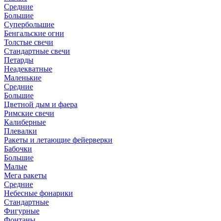
Средние
Большие
Супербольшие
Бенгальские огни
Толстые свечи
Стандартные свечи
Петарды
Неадекватные
Маленькие
Средние
Большие
Цветной дым и фаера
Римские свечи
Калиберные
Плевалки
Ракеты и летающие фейерверки
Бабочки
Большие
Малые
Мега ракеты
Средние
Небесные фонарики
Стандартные
Фигурные
Фонтаны