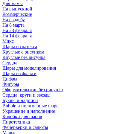
Для мамы
На выпускной
Коммерческие
На свадьбу
На 8 марта
На 23 февраля
На 14 февраля
Микс
Шары из латекса
Круглые с рисунком
Круглые без рисунка
Сердца
Шары для моделирования
Шары из фольги
Цифры
Фигуры
Оформительские без рисунка
Сердца, круги и звезды
Буквы и надписи
Bubble и полимерные шары
Украшение и наполнение
Коробки для шаров
Пиротехника
Фейерверки и салюты
Малые