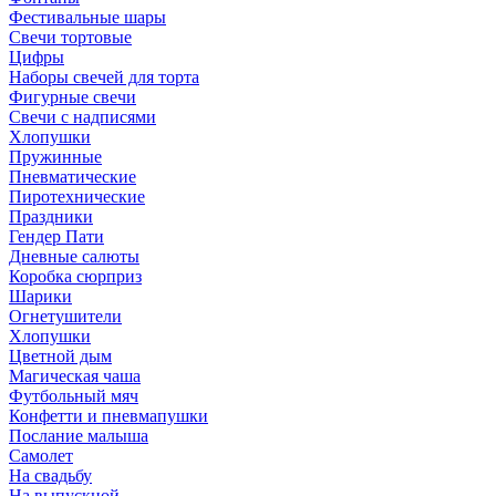
Фестивальные шары
Свечи тортовые
Цифры
Наборы свечей для торта
Фигурные свечи
Свечи с надписями
Хлопушки
Пружинные
Пневматические
Пиротехнические
Праздники
Гендер Пати
Дневные салюты
Коробка сюрприз
Шарики
Огнетушители
Хлопушки
Цветной дым
Магическая чаша
Футбольный мяч
Конфетти и пневмапушки
Послание малыша
Самолет
На свадьбу
На выпускной