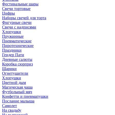
Фестивальные шары
Свечи тортовые
Цифры
Наборы свечей для торта
Фигурные свечи
Свечи с надписями
Хлопушки
Пружинные
Пневматические
Пиротехнические
Праздники
Гендер Пати
Дневные салюты
Коробка сюрприз
Шарики
Огнетушители
Хлопушки
Цветной дым
Магическая чаша
Футбольный мяч
Конфетти и пневмапушки
Послание малыша
Самолет
На свадьбу
На выпускной