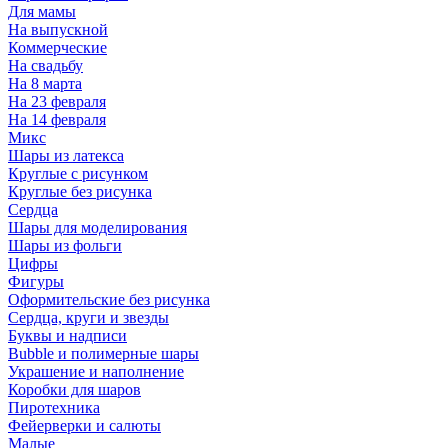
Для мамы
На выпускной
Коммерческие
На свадьбу
На 8 марта
На 23 февраля
На 14 февраля
Микс
Шары из латекса
Круглые с рисунком
Круглые без рисунка
Сердца
Шары для моделирования
Шары из фольги
Цифры
Фигуры
Оформительские без рисунка
Сердца, круги и звезды
Буквы и надписи
Bubble и полимерные шары
Украшение и наполнение
Коробки для шаров
Пиротехника
Фейерверки и салюты
Малые