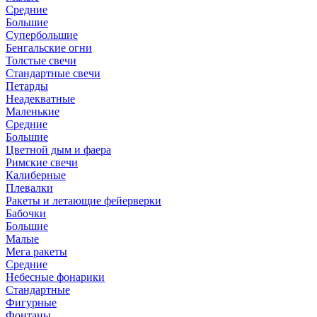
Средние
Большие
Супербольшие
Бенгальские огни
Толстые свечи
Стандартные свечи
Петарды
Неадекватные
Маленькие
Средние
Большие
Цветной дым и фаера
Римские свечи
Калиберные
Плевалки
Ракеты и летающие фейерверки
Бабочки
Большие
Малые
Мега ракеты
Средние
Небесные фонарики
Стандартные
Фигурные
Фонтаны