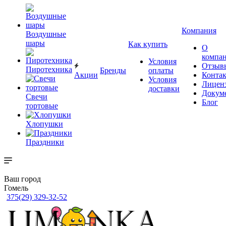
Компания
Воздушные
шары
Как купить
О
компа
Условия
Отзыв
Пиротехника
Бренды
оплаты
Акции
Конта
Условия
Лицен
доставки
Докум
Свечи
Блог
тортовые
Хлопушки
Праздники
Ваш город
Гомель
375(29) 329-32-52