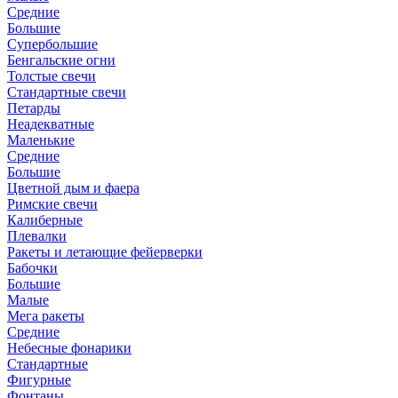
Средние
Большие
Супербольшие
Бенгальские огни
Толстые свечи
Стандартные свечи
Петарды
Неадекватные
Маленькие
Средние
Большие
Цветной дым и фаера
Римские свечи
Калиберные
Плевалки
Ракеты и летающие фейерверки
Бабочки
Большие
Малые
Мега ракеты
Средние
Небесные фонарики
Стандартные
Фигурные
Фонтаны