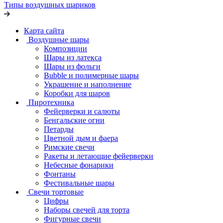
Типы воздушных шариков
Карта сайта
Воздушные шары
Композиции
Шары из латекса
Шары из фольги
Bubble и полимерные шары
Украшение и наполнение
Коробки для шаров
Пиротехника
Фейерверки и салюты
Бенгальские огни
Петарды
Цветной дым и фаера
Римские свечи
Ракеты и летающие фейерверки
Небесные фонарики
Фонтаны
Фестивальные шары
Свечи тортовые
Цифры
Наборы свечей для торта
Фигурные свечи