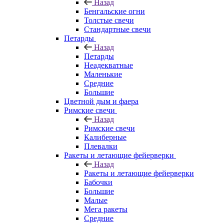
Назад
Бенгальские огни
Толстые свечи
Стандартные свечи
Петарды
Назад
Петарды
Неадекватные
Маленькие
Средние
Большие
Цветной дым и фаера
Римские свечи
Назад
Римские свечи
Калиберные
Плевалки
Ракеты и летающие фейерверки
Назад
Ракеты и летающие фейерверки
Бабочки
Большие
Малые
Мега ракеты
Средние