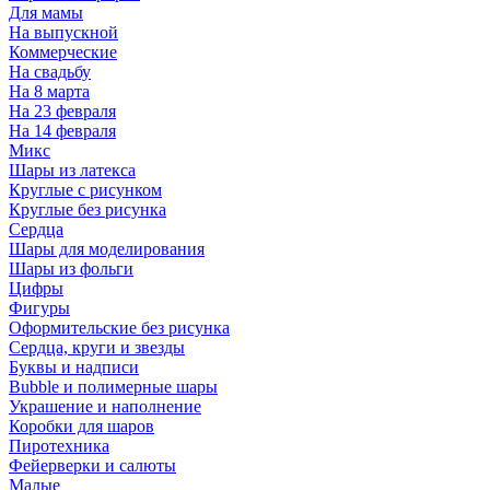
Для мамы
На выпускной
Коммерческие
На свадьбу
На 8 марта
На 23 февраля
На 14 февраля
Микс
Шары из латекса
Круглые с рисунком
Круглые без рисунка
Сердца
Шары для моделирования
Шары из фольги
Цифры
Фигуры
Оформительские без рисунка
Сердца, круги и звезды
Буквы и надписи
Bubble и полимерные шары
Украшение и наполнение
Коробки для шаров
Пиротехника
Фейерверки и салюты
Малые