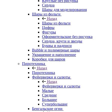
Круглые без рисунка
Сердца
Шары для моделирования
Шары из фольги
Назад
Шары из фольги
Цифры
Фигуры
Оформительские без рисунка
Сердца, круги и звезды
Буквы и надписи
Bubble и полимерные шары
Украшение и наполнение
Коробки для шаров
Пиротехника
Назад
Пиротехника
Фейерверки и салюты
Назад
Фейерверки и салюты
Малые
Средние
Большие
Супербольшие
Бенгальские огни