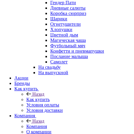
Гендер Пати
Дневные салюты
Коробка сюрприз
Шарики
Огнетушители
Хлопушки
Цветной дым
Магическая чаша
Футбольный мяч
Конфетти и пневмапушки
Послание малыша
Самолет
На свадьбу
На выпускной
Акции
Бренды
Как купить
Назад
Как купить
Условия оплаты
Условия доставки
Компания
Назад
Компания
О компании