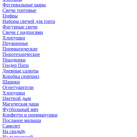
Фестивальные шары
Свечи тортовые
Цифры
Наборы свечей для торта
Фигурные свечи
Свечи с надписями
Хлопушки
Пружинные
Пневматические
Пиротехнические
Праздники
Гендер Пати
Дневные салюты
Коробка сюрприз
Шарики
Огнетушители
Хлопушки
Цветной дым
Магическая чаша
Футбольный мяч
Конфетти и пневмапушки
Послание малыша
Самолет
На свадьбу
На выпускной