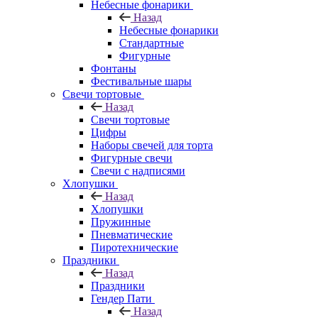
Небесные фонарики
Назад
Небесные фонарики
Стандартные
Фигурные
Фонтаны
Фестивальные шары
Свечи тортовые
Назад
Свечи тортовые
Цифры
Наборы свечей для торта
Фигурные свечи
Свечи с надписями
Хлопушки
Назад
Хлопушки
Пружинные
Пневматические
Пиротехнические
Праздники
Назад
Праздники
Гендер Пати
Назад