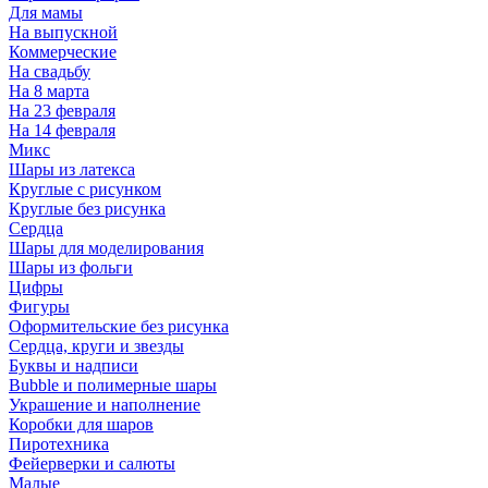
Для мамы
На выпускной
Коммерческие
На свадьбу
На 8 марта
На 23 февраля
На 14 февраля
Микс
Шары из латекса
Круглые с рисунком
Круглые без рисунка
Сердца
Шары для моделирования
Шары из фольги
Цифры
Фигуры
Оформительские без рисунка
Сердца, круги и звезды
Буквы и надписи
Bubble и полимерные шары
Украшение и наполнение
Коробки для шаров
Пиротехника
Фейерверки и салюты
Малые