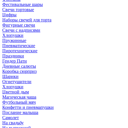
Фестивальные шары
Свечи тортовые
Цифры
Наборы свечей для торта
Фигурные свечи
Свечи с надписями
Хлопушки
Пружинные
Пневматические
Пиротехнические
Праздники
Гендер Пати
Дневные салюты
Коробка сюрприз
Шарики
Огнетушители
Хлопушки
Цветной дым
Магическая чаша
Футбольный мяч
Конфетти и пневмапушки
Послание малыша
Самолет
На свадьбу
На выпускной