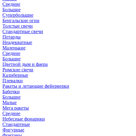
Средние
Большие
Супербольшие
Бенгальские огни
Толстые свечи
Стандартные свечи
Петарды
Неадекватные
Маленькие
Средние
Большие
Цветной дым и фаера
Римские свечи
Калиберные
Плевалки
Ракеты и летающие фейерверки
Бабочки
Большие
Малые
Мега ракеты
Средние
Небесные фонарики
Стандартные
Фигурные
Фонтаны