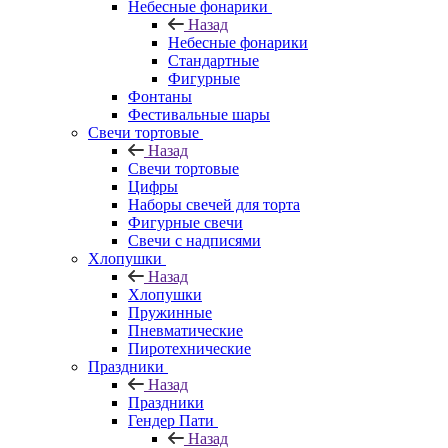
Небесные фонарики
Назад
Небесные фонарики
Стандартные
Фигурные
Фонтаны
Фестивальные шары
Свечи тортовые
Назад
Свечи тортовые
Цифры
Наборы свечей для торта
Фигурные свечи
Свечи с надписями
Хлопушки
Назад
Хлопушки
Пружинные
Пневматические
Пиротехнические
Праздники
Назад
Праздники
Гендер Пати
Назад