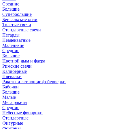
Средние
Большие
Супербольшие
Бенгальские огни
Толстые свечи
Стандартные свечи
Петарды
Неадекватные
Маленькие
Средние
Большие
Цветной дым и фаера
Римские свечи
Калиберные
Плевалки
Ракеты и летающие фейерверки
Бабочки
Большие
Малые
Мега ракеты
Средние
Небесные фонарики
Стандартные
Фигурные
Фонтаны