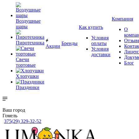
Компания
Воздушные
шары
Как купить
О
компа
Условия
Отзыв
Пиротехника
Бренды
оплаты
Акции
Конта
Условия
Лицен
доставки
Докум
Свечи
Блог
тортовые
Хлопушки
Праздники
Ваш город
Гомель
375(29) 329-32-52