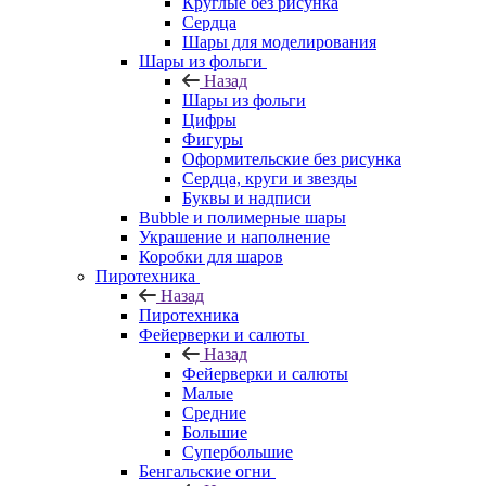
Круглые без рисунка
Сердца
Шары для моделирования
Шары из фольги
Назад
Шары из фольги
Цифры
Фигуры
Оформительские без рисунка
Сердца, круги и звезды
Буквы и надписи
Bubble и полимерные шары
Украшение и наполнение
Коробки для шаров
Пиротехника
Назад
Пиротехника
Фейерверки и салюты
Назад
Фейерверки и салюты
Малые
Средние
Большие
Супербольшие
Бенгальские огни