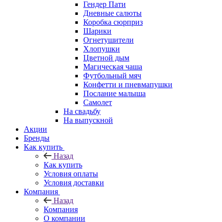
Гендер Пати
Дневные салюты
Коробка сюрприз
Шарики
Огнетушители
Хлопушки
Цветной дым
Магическая чаша
Футбольный мяч
Конфетти и пневмапушки
Послание малыша
Самолет
На свадьбу
На выпускной
Акции
Бренды
Как купить
Назад
Как купить
Условия оплаты
Условия доставки
Компания
Назад
Компания
О компании