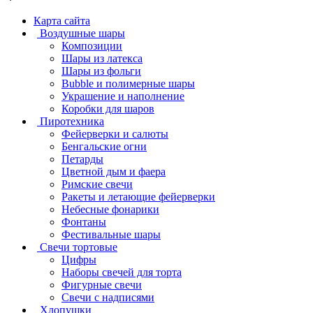
Карта сайта
Воздушные шары
Композиции
Шары из латекса
Шары из фольги
Bubble и полимерные шары
Украшение и наполнение
Коробки для шаров
Пиротехника
Фейерверки и салюты
Бенгальские огни
Петарды
Цветной дым и фаера
Римские свечи
Ракеты и летающие фейерверки
Небесные фонарики
Фонтаны
Фестивальные шары
Свечи тортовые
Цифры
Наборы свечей для торта
Фигурные свечи
Свечи с надписями
Хлопушки