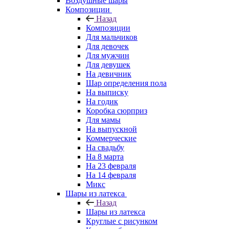
Воздушные шары
Композиции
Назад
Композиции
Для мальчиков
Для девочек
Для мужчин
Для девушек
На девичник
Шар определения пола
На выписку
На годик
Коробка сюрприз
Для мамы
На выпускной
Коммерческие
На свадьбу
На 8 марта
На 23 февраля
На 14 февраля
Микс
Шары из латекса
Назад
Шары из латекса
Круглые с рисунком