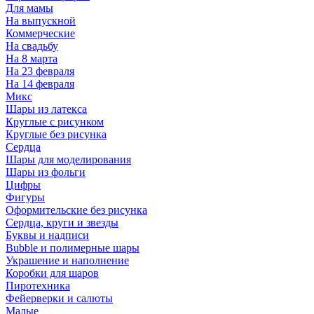
Для мамы
На выпускной
Коммерческие
На свадьбу
На 8 марта
На 23 февраля
На 14 февраля
Микс
Шары из латекса
Круглые с рисунком
Круглые без рисунка
Сердца
Шары для моделирования
Шары из фольги
Цифры
Фигуры
Оформительские без рисунка
Сердца, круги и звезды
Буквы и надписи
Bubble и полимерные шары
Украшение и наполнение
Коробки для шаров
Пиротехника
Фейерверки и салюты
Малые