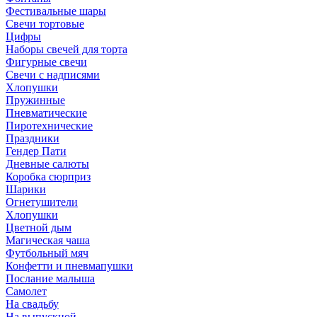
Фестивальные шары
Свечи тортовые
Цифры
Наборы свечей для торта
Фигурные свечи
Свечи с надписями
Хлопушки
Пружинные
Пневматические
Пиротехнические
Праздники
Гендер Пати
Дневные салюты
Коробка сюрприз
Шарики
Огнетушители
Хлопушки
Цветной дым
Магическая чаша
Футбольный мяч
Конфетти и пневмапушки
Послание малыша
Самолет
На свадьбу
На выпускной