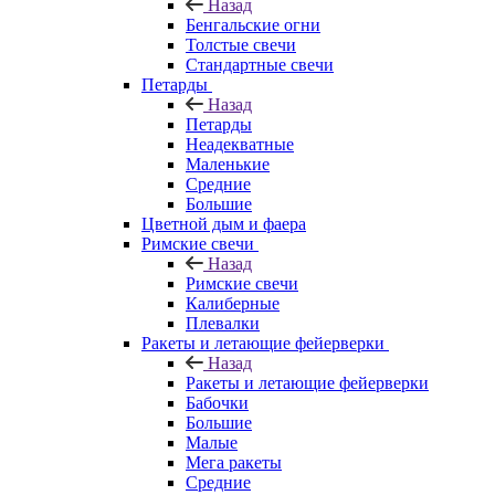
Назад
Бенгальские огни
Толстые свечи
Стандартные свечи
Петарды
Назад
Петарды
Неадекватные
Маленькие
Средние
Большие
Цветной дым и фаера
Римские свечи
Назад
Римские свечи
Калиберные
Плевалки
Ракеты и летающие фейерверки
Назад
Ракеты и летающие фейерверки
Бабочки
Большие
Малые
Мега ракеты
Средние