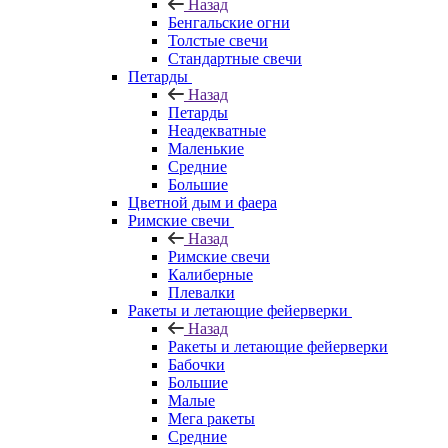
Назад
Бенгальские огни
Толстые свечи
Стандартные свечи
Петарды
Назад
Петарды
Неадекватные
Маленькие
Средние
Большие
Цветной дым и фаера
Римские свечи
Назад
Римские свечи
Калиберные
Плевалки
Ракеты и летающие фейерверки
Назад
Ракеты и летающие фейерверки
Бабочки
Большие
Малые
Мега ракеты
Средние