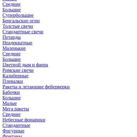
Средние
Большие
Супербольшие
Бенгальские огни
Толстые свечи
Стандартные свечи
Петарды
Неадекватные
Маленькие
Средние
Большие
Цветной дым и фаера
Римские свечи
Калиберные
Плевалки
Ракеты и летающие фейерверки
Бабочки
Большие
Малые
Мега ракеты
Средние
Небесные фонарики
Стандартные
Фигурные
Фонтаны