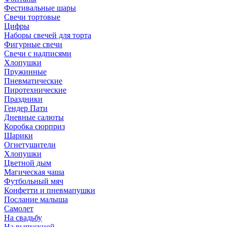
Фестивальные шары
Свечи тортовые
Цифры
Наборы свечей для торта
Фигурные свечи
Свечи с надписями
Хлопушки
Пружинные
Пневматические
Пиротехнические
Праздники
Гендер Пати
Дневные салюты
Коробка сюрприз
Шарики
Огнетушители
Хлопушки
Цветной дым
Магическая чаша
Футбольный мяч
Конфетти и пневмапушки
Послание малыша
Самолет
На свадьбу
На выпускной