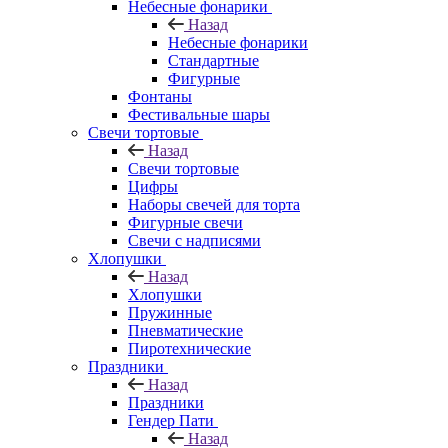
Небесные фонарики
Назад
Небесные фонарики
Стандартные
Фигурные
Фонтаны
Фестивальные шары
Свечи тортовые
Назад
Свечи тортовые
Цифры
Наборы свечей для торта
Фигурные свечи
Свечи с надписями
Хлопушки
Назад
Хлопушки
Пружинные
Пневматические
Пиротехнические
Праздники
Назад
Праздники
Гендер Пати
Назад