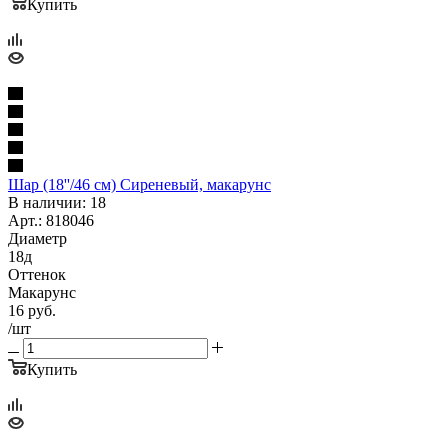
Купить
Шар (18''/46 см) Сиреневый, макарунс
В наличии: 18
Арт.: 818046
Диаметр
18д
Оттенок
Макарунс
16
руб.
/шт
Купить