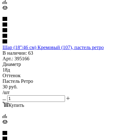
Шар (18''/46 см) Кремовый (107), пастель ретро
В наличии: 63
Арт.: 395166
Диаметр
18д
Оттенок
Пастель Ретро
30
руб.
/шт
Купить