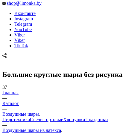
shop@limonka.by
Вконтакте
Instagram
Telegram
YouTube
Viber
Viber
TikTok
Большие круглые шары без рисунка
37
Главная
—
Каталог
—
Воздушные шары
Пиротехника
Свечи тортовые
Хлопушки
Праздники
—
Воздушные шары из латекса