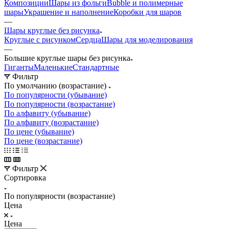
Композиции
Шары из фольги
Bubble и полимерные
шары
Украшение и наполнение
Коробки для шаров
—
Шары круглые без рисунка
Круглые с рисунком
Сердца
Шары для моделирования
—
Большие круглые шары без рисунка
Гиганты
Маленькие
Стандартные
Фильтр
По умолчанию (возрастание)
По популярности (убывание)
По популярности (возрастание)
По алфавиту (убывание)
По алфавиту (возрастание)
По цене (убывание)
По цене (возрастание)
Фильтр
Сортировка
По популярности (возрастание)
Цена
Цена