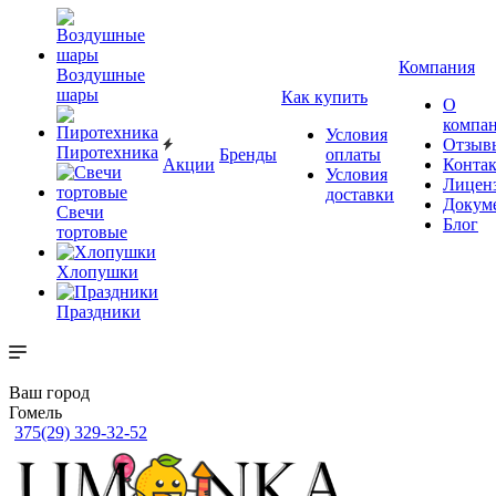
Компания
Воздушные
шары
Как купить
О
компа
Условия
Отзыв
Пиротехника
Бренды
оплаты
Акции
Конта
Условия
Лицен
доставки
Докум
Свечи
Блог
тортовые
Хлопушки
Праздники
Ваш город
Гомель
375(29) 329-32-52