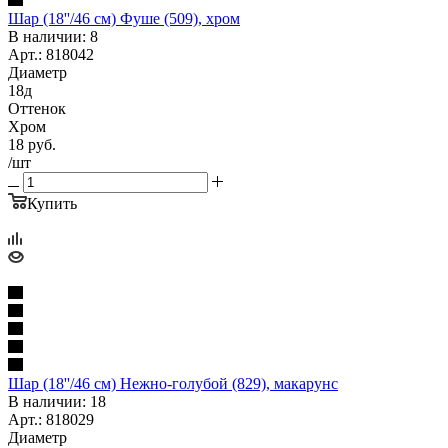
Шар (18''/46 см) Фуше (509), хром
В наличии: 8
Арт.: 818042
Диаметр
18д
Оттенок
Хром
18
руб.
/шт
Купить
Шар (18''/46 см) Нежно-голубой (829), макарунс
В наличии: 18
Арт.: 818029
Диаметр