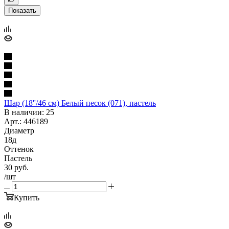
Показать
Шар (18''/46 см) Белый песок (071), пастель
В наличии: 25
Арт.: 446189
Диаметр
18д
Оттенок
Пастель
30
руб.
/шт
Купить