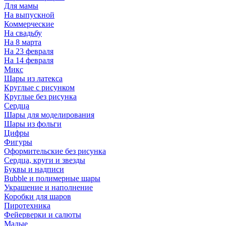
Для мамы
На выпускной
Коммерческие
На свадьбу
На 8 марта
На 23 февраля
На 14 февраля
Микс
Шары из латекса
Круглые с рисунком
Круглые без рисунка
Сердца
Шары для моделирования
Шары из фольги
Цифры
Фигуры
Оформительские без рисунка
Сердца, круги и звезды
Буквы и надписи
Bubble и полимерные шары
Украшение и наполнение
Коробки для шаров
Пиротехника
Фейерверки и салюты
Малые