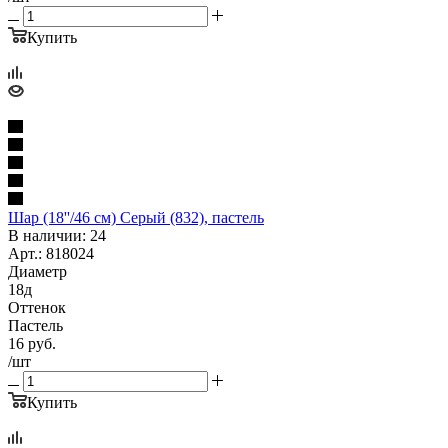
Купить
Шар (18''/46 см) Серый (832), пастель
В наличии: 24
Арт.: 818024
Диаметр
18д
Оттенок
Пастель
16
руб.
/шт
Купить