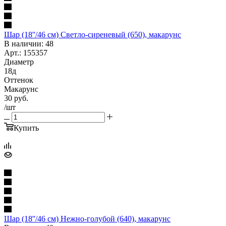
Шар (18''/46 см) Светло-сиреневый (650), макарунс
В наличии: 48
Арт.: 155357
Диаметр
18д
Оттенок
Макарунс
30
руб.
/шт
Купить
Шар (18''/46 см) Нежно-голубой (640), макарунс