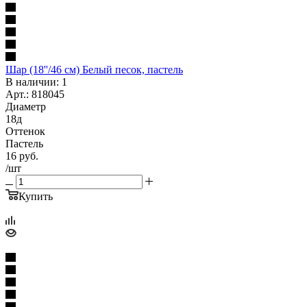
Шар (18''/46 см) Белый песок, пастель
В наличии: 1
Арт.: 818045
Диаметр
18д
Оттенок
Пастель
16
руб.
/шт
Купить