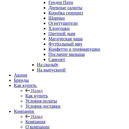
Гендер Пати
Дневные салюты
Коробка сюрприз
Шарики
Огнетушители
Хлопушки
Цветной дым
Магическая чаша
Футбольный мяч
Конфетти и пневмапушки
Послание малыша
Самолет
На свадьбу
На выпускной
Акции
Бренды
Как купить
Назад
Как купить
Условия оплаты
Условия доставки
Компания
Назад
Компания
О компании