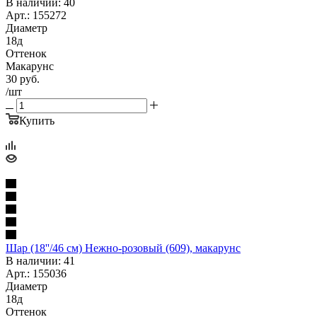
В наличии: 40
Арт.: 155272
Диаметр
18д
Оттенок
Макарунс
30
руб.
/шт
Купить
Шар (18''/46 см) Нежно-розовый (609), макарунс
В наличии: 41
Арт.: 155036
Диаметр
18д
Оттенок