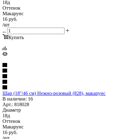
18д
Оттенок
Макарунс
16
руб.
/шт
Купить
Шар (18''/46 см) Нежно-розовый (828), макарунс
В наличии: 16
Арт.: 818028
Диаметр
18д
Оттенок
Макарунс
16
руб.
/шт