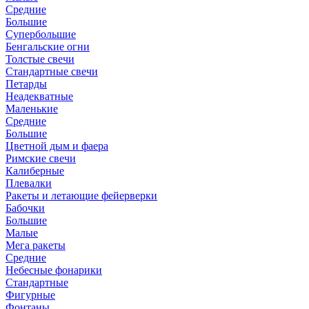
Средние
Большие
Супербольшие
Бенгальские огни
Толстые свечи
Стандартные свечи
Петарды
Неадекватные
Маленькие
Средние
Большие
Цветной дым и фаера
Римские свечи
Калиберные
Плевалки
Ракеты и летающие фейерверки
Бабочки
Большие
Малые
Мега ракеты
Средние
Небесные фонарики
Стандартные
Фигурные
Фонтаны