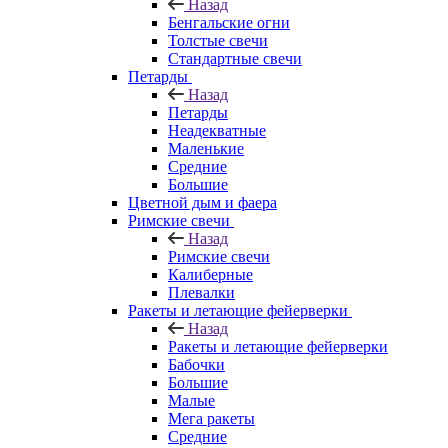
Назад
Бенгальские огни
Толстые свечи
Стандартные свечи
Петарды
Назад
Петарды
Неадекватные
Маленькие
Средние
Большие
Цветной дым и фаера
Римские свечи
Назад
Римские свечи
Калиберные
Плевалки
Ракеты и летающие фейерверки
Назад
Ракеты и летающие фейерверки
Бабочки
Большие
Малые
Мега ракеты
Средние