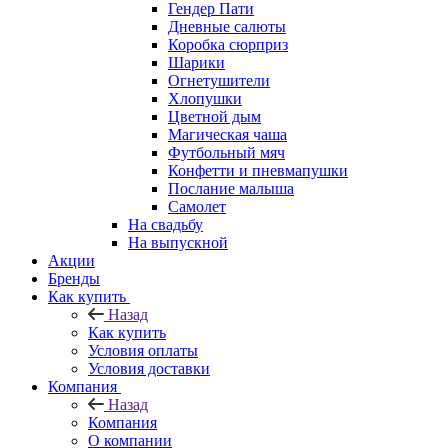
Гендер Пати
Дневные салюты
Коробка сюрприз
Шарики
Огнетушители
Хлопушки
Цветной дым
Магическая чаша
Футбольный мяч
Конфетти и пневмапушки
Послание малыша
Самолет
На свадьбу
На выпускной
Акции
Бренды
Как купить
Назад
Как купить
Условия оплаты
Условия доставки
Компания
Назад
Компания
О компании