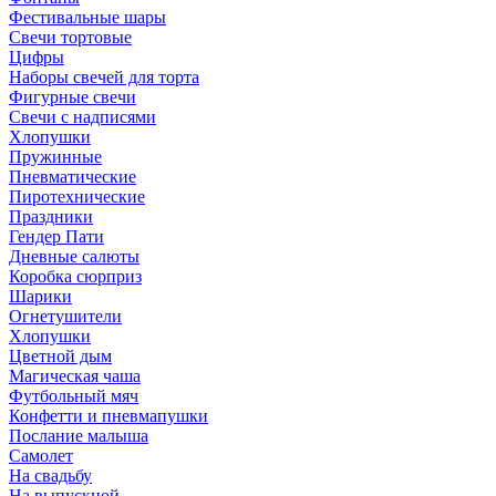
Фестивальные шары
Свечи тортовые
Цифры
Наборы свечей для торта
Фигурные свечи
Свечи с надписями
Хлопушки
Пружинные
Пневматические
Пиротехнические
Праздники
Гендер Пати
Дневные салюты
Коробка сюрприз
Шарики
Огнетушители
Хлопушки
Цветной дым
Магическая чаша
Футбольный мяч
Конфетти и пневмапушки
Послание малыша
Самолет
На свадьбу
На выпускной