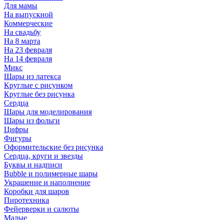
Для мамы
На выпускной
Коммерческие
На свадьбу
На 8 марта
На 23 февраля
На 14 февраля
Микс
Шары из латекса
Круглые с рисунком
Круглые без рисунка
Сердца
Шары для моделирования
Шары из фольги
Цифры
Фигуры
Оформительские без рисунка
Сердца, круги и звезды
Буквы и надписи
Bubble и полимерные шары
Украшение и наполнение
Коробки для шаров
Пиротехника
Фейерверки и салюты
Малые