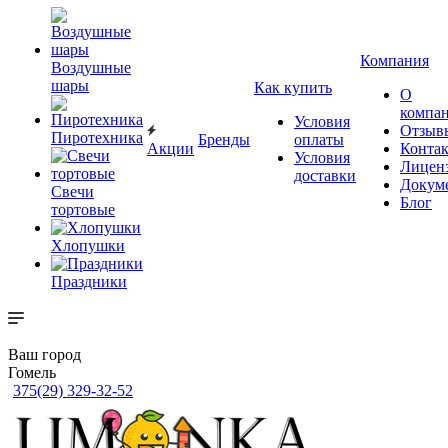
Компания
Воздушные
шары
Как купить
О
компа
Условия
Отзыв
Пиротехника
Бренды
оплаты
Акции
Конта
Условия
Лицен
доставки
Докум
Свечи
Блог
тортовые
Хлопушки
Праздники
Ваш город
Гомель
375(29) 329-32-52