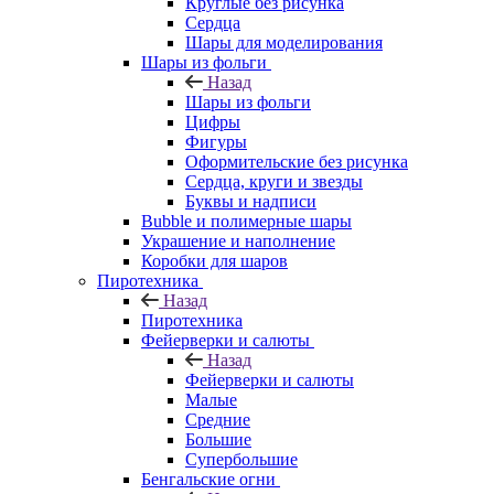
Круглые без рисунка
Сердца
Шары для моделирования
Шары из фольги
Назад
Шары из фольги
Цифры
Фигуры
Оформительские без рисунка
Сердца, круги и звезды
Буквы и надписи
Bubble и полимерные шары
Украшение и наполнение
Коробки для шаров
Пиротехника
Назад
Пиротехника
Фейерверки и салюты
Назад
Фейерверки и салюты
Малые
Средние
Большие
Супербольшие
Бенгальские огни