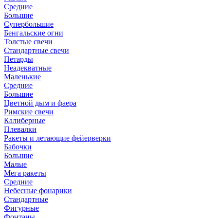
Средние
Большие
Супербольшие
Бенгальские огни
Толстые свечи
Стандартные свечи
Петарды
Неадекватные
Маленькие
Средние
Большие
Цветной дым и фаера
Римские свечи
Калиберные
Плевалки
Ракеты и летающие фейерверки
Бабочки
Большие
Малые
Мега ракеты
Средние
Небесные фонарики
Стандартные
Фигурные
Фонтаны