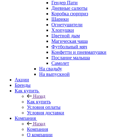
Гендер Пати
Дневные салюты
Коробка сюрприз
Шарики
Огнетушители
Хлопушки
Цветной дым
Магическая чаша
Футбольный мяч
Конфетти и пневмапушки
Послание малыша
Самолет
На свадьбу
На выпускной
Акции
Бренды
Как купить
Назад
Как купить
Условия оплаты
Условия доставки
Компания
Назад
Компания
О компании