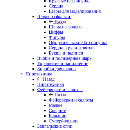
Круглые без рисунка
Сердца
Шары для моделирования
Шары из фольги
Назад
Шары из фольги
Цифры
Фигуры
Оформительские без рисунка
Сердца, круги и звезды
Буквы и надписи
Bubble и полимерные шары
Украшение и наполнение
Коробки для шаров
Пиротехника
Назад
Пиротехника
Фейерверки и салюты
Назад
Фейерверки и салюты
Малые
Средние
Большие
Супербольшие
Бенгальские огни