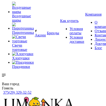
Компания
Воздушные
шары
Как купить
О
компа
Условия
Отзыв
Пиротехника
Бренды
оплаты
Акции
Конта
Условия
Лицен
доставки
Докум
Свечи
Блог
тортовые
Хлопушки
Праздники
Ваш город
Гомель
375(29) 329-32-52