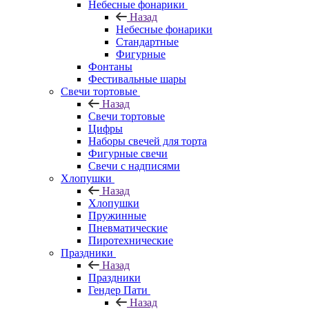
Небесные фонарики
Назад
Небесные фонарики
Стандартные
Фигурные
Фонтаны
Фестивальные шары
Свечи тортовые
Назад
Свечи тортовые
Цифры
Наборы свечей для торта
Фигурные свечи
Свечи с надписями
Хлопушки
Назад
Хлопушки
Пружинные
Пневматические
Пиротехнические
Праздники
Назад
Праздники
Гендер Пати
Назад