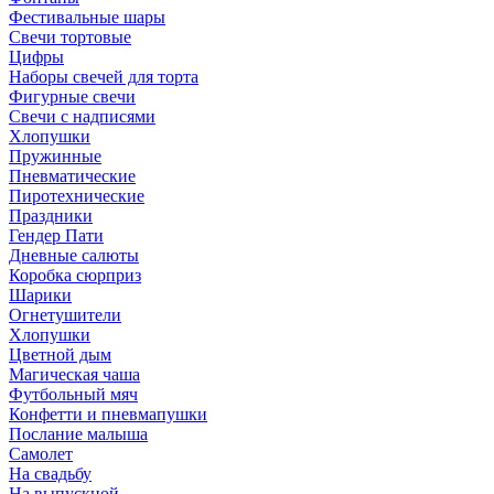
Фестивальные шары
Свечи тортовые
Цифры
Наборы свечей для торта
Фигурные свечи
Свечи с надписями
Хлопушки
Пружинные
Пневматические
Пиротехнические
Праздники
Гендер Пати
Дневные салюты
Коробка сюрприз
Шарики
Огнетушители
Хлопушки
Цветной дым
Магическая чаша
Футбольный мяч
Конфетти и пневмапушки
Послание малыша
Самолет
На свадьбу
На выпускной