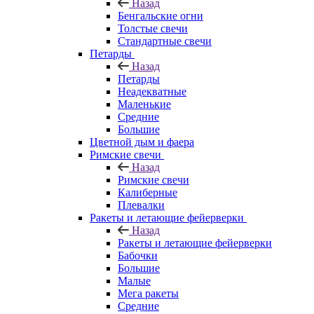
Назад
Бенгальские огни
Толстые свечи
Стандартные свечи
Петарды
Назад
Петарды
Неадекватные
Маленькие
Средние
Большие
Цветной дым и фаера
Римские свечи
Назад
Римские свечи
Калиберные
Плевалки
Ракеты и летающие фейерверки
Назад
Ракеты и летающие фейерверки
Бабочки
Большие
Малые
Мега ракеты
Средние