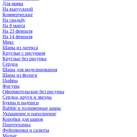
Для мамы
На выпускной
Коммерческие
На свадьбу
На 8 марта
На 23 февраля
На 14 февраля
Микс
Шары из латекса
Круглые с рисунком
Круглые без рисунка
Сердца
Шары для моделирования
Шары из фольги
Цифры
Фигуры
Оформительские без рисунка
Сердца, круги и звезды
Буквы и надписи
Bubble и полимерные шары
Украшение и наполнение
Коробки для шаров
Пиротехника
Фейерверки и салюты
Малые