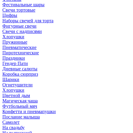
Фестивальные шары
Свечи тортовые
Цифры
Наборы свечей для торта
Фигурные свечи
Свечи с надписями
Хлопушки
Пружинные
Пневматические
Пиротехнические
Праздники
Гендер Пати
Дневные салюты
Коробка сюрприз
Шарики
Огнетушители
Хлопушки
Цветной дым
Магическая чаша
Футбольный мяч
Конфетти и пневмапушки
Послание малыша
Самолет
На свадьбу
На выпускной