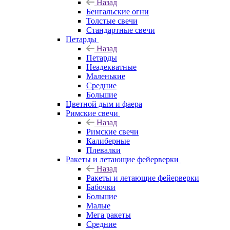
Назад
Бенгальские огни
Толстые свечи
Стандартные свечи
Петарды
Назад
Петарды
Неадекватные
Маленькие
Средние
Большие
Цветной дым и фаера
Римские свечи
Назад
Римские свечи
Калиберные
Плевалки
Ракеты и летающие фейерверки
Назад
Ракеты и летающие фейерверки
Бабочки
Большие
Малые
Мега ракеты
Средние