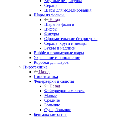
Круглые без рисунка
Сердца
Шары для моделирования
Шары из фольги
Назад
Шары из фольги
Цифры
Фигуры
Оформительские без рисунка
Сердца, круги и звезды
Буквы и надписи
Bubble и полимерные шары
Украшение и наполнение
Коробки для шаров
Пиротехника
Назад
Пиротехника
Фейерверки и салюты
Назад
Фейерверки и салюты
Малые
Средние
Большие
Супербольшие
Бенгальские огни