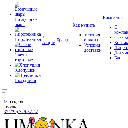
Компания
Воздушные
шары
Как купить
О
компа
Условия
Отзыв
Пиротехника
Бренды
оплаты
Акции
Конта
Условия
Лицен
доставки
Докум
Свечи
Блог
тортовые
Хлопушки
Праздники
Ваш город
Гомель
375(29) 329-32-52