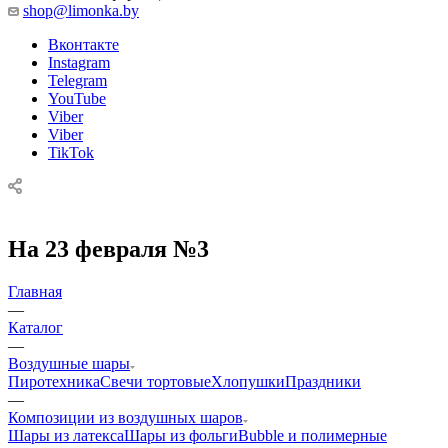
shop@limonka.by
Вконтакте
Instagram
Telegram
YouTube
Viber
Viber
TikTok
На 23 февраля №3
Главная
—
Каталог
—
Воздушные шары
Пиротехника
Свечи тортовые
Хлопушки
Праздники
—
Композиции из воздушных шаров
Шары из латекса
Шары из фольги
Bubble и полимерные