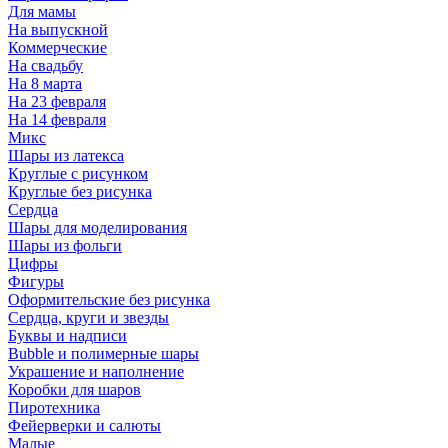
Для мамы
На выпускной
Коммерческие
На свадьбу
На 8 марта
На 23 февраля
На 14 февраля
Микс
Шары из латекса
Круглые с рисунком
Круглые без рисунка
Сердца
Шары для моделирования
Шары из фольги
Цифры
Фигуры
Оформительские без рисунка
Сердца, круги и звезды
Буквы и надписи
Bubble и полимерные шары
Украшение и наполнение
Коробки для шаров
Пиротехника
Фейерверки и салюты
Малые