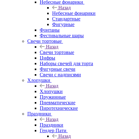
Небесные фонарики
Назад
Небесные фонарики
Стандартные
Фигурные
Фонтаны
Фестивальные шары
Свечи тортовые
Назад
Свечи тортовые
Цифры
Наборы свечей для торта
Фигурные свечи
Свечи с надписями
Хлопушки
Назад
Хлопушки
Пружинные
Пневматические
Пиротехнические
Праздники
Назад
Праздники
Гендер Пати
Назад