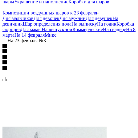
шары
Украшение и наполнение
Коробки для шаров
—
Композиции воздушных шаров к 23 февраля
Для мальчиков
Для девочек
Для мужчин
Для девушек
На
девичник
Шар определения пола
На выписку
На годик
Коробка
сюрприз
Для мамы
На выпускной
Коммерческие
На свадьбу
На 8
марта
На 14 февраля
Микс
—
На 23 февраля №3