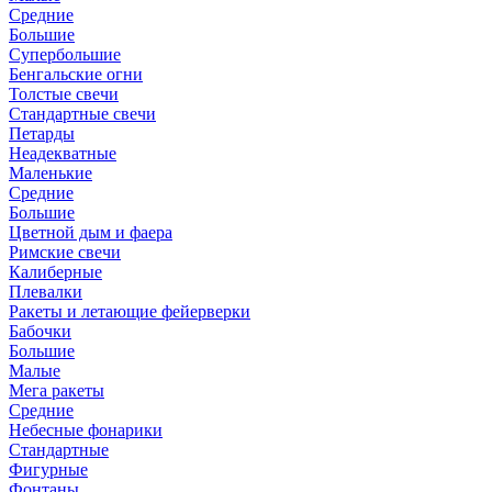
Средние
Большие
Супербольшие
Бенгальские огни
Толстые свечи
Стандартные свечи
Петарды
Неадекватные
Маленькие
Средние
Большие
Цветной дым и фаера
Римские свечи
Калиберные
Плевалки
Ракеты и летающие фейерверки
Бабочки
Большие
Малые
Мега ракеты
Средние
Небесные фонарики
Стандартные
Фигурные
Фонтаны