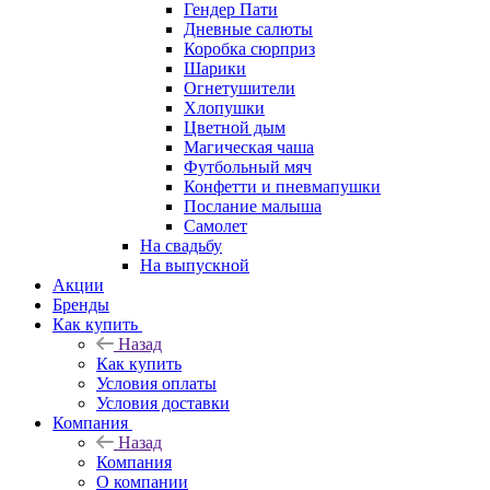
Гендер Пати
Дневные салюты
Коробка сюрприз
Шарики
Огнетушители
Хлопушки
Цветной дым
Магическая чаша
Футбольный мяч
Конфетти и пневмапушки
Послание малыша
Самолет
На свадьбу
На выпускной
Акции
Бренды
Как купить
Назад
Как купить
Условия оплаты
Условия доставки
Компания
Назад
Компания
О компании