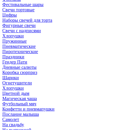
Фестивальные шары
Свечи тортовые
Цифры
Наборы свечей для торта
Фигурные свечи
Свечи с надписями
Хлопушки
Пружинные
Пневматические
Пиротехнические
Праздники
Гендер Пати
Дневные салюты
Коробка сюрприз
Шарики
Огнетушители
Хлопушки
Цветной дым
Магическая чаша
Футбольный мяч
Конфетти и пневмапушки
Послание малыша
Самолет
На свадьбу
На выпускной