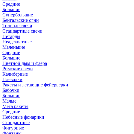
Средние
Большие
Супербольшие
Бенгальские огни
Толстые свечи
Стандартные свечи
Петарды
Неадекватные
Маленькие
Средние
Большие
Цветной дым и фаера
Римские свечи
Калиберные
Плевалки
Ракеты и летающие фейерверки
Бабочки
Большие
Малые
Мега ракеты
Средние
Небесные фонарики
Стандартные
Фигурные
Фонтаны