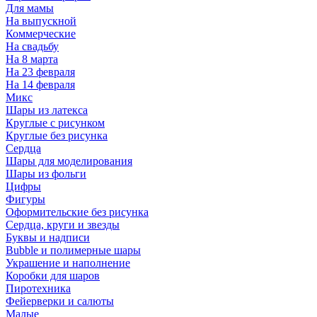
Для мамы
На выпускной
Коммерческие
На свадьбу
На 8 марта
На 23 февраля
На 14 февраля
Микс
Шары из латекса
Круглые с рисунком
Круглые без рисунка
Сердца
Шары для моделирования
Шары из фольги
Цифры
Фигуры
Оформительские без рисунка
Сердца, круги и звезды
Буквы и надписи
Bubble и полимерные шары
Украшение и наполнение
Коробки для шаров
Пиротехника
Фейерверки и салюты
Малые