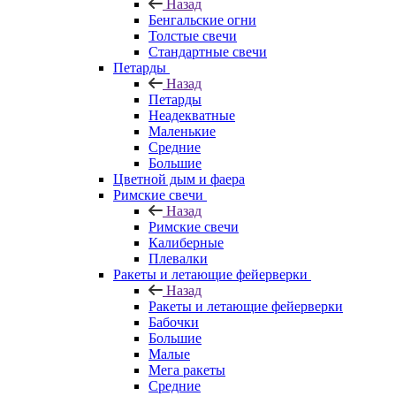
Назад
Бенгальские огни
Толстые свечи
Стандартные свечи
Петарды
Назад
Петарды
Неадекватные
Маленькие
Средние
Большие
Цветной дым и фаера
Римские свечи
Назад
Римские свечи
Калиберные
Плевалки
Ракеты и летающие фейерверки
Назад
Ракеты и летающие фейерверки
Бабочки
Большие
Малые
Мега ракеты
Средние