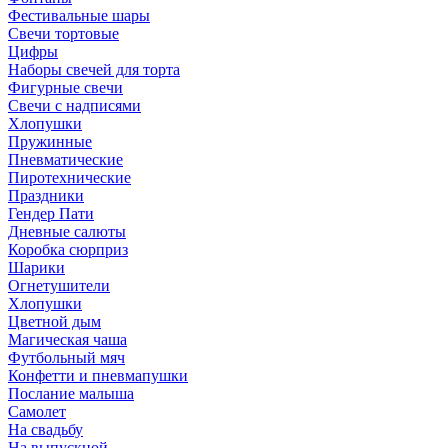
Фестивальные шары
Свечи тортовые
Цифры
Наборы свечей для торта
Фигурные свечи
Свечи с надписями
Хлопушки
Пружинные
Пневматические
Пиротехнические
Праздники
Гендер Пати
Дневные салюты
Коробка сюрприз
Шарики
Огнетушители
Хлопушки
Цветной дым
Магическая чаша
Футбольный мяч
Конфетти и пневмапушки
Послание малыша
Самолет
На свадьбу
На выпускной