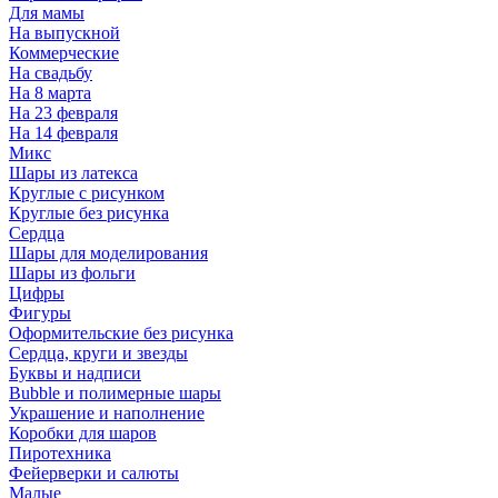
Для мамы
На выпускной
Коммерческие
На свадьбу
На 8 марта
На 23 февраля
На 14 февраля
Микс
Шары из латекса
Круглые с рисунком
Круглые без рисунка
Сердца
Шары для моделирования
Шары из фольги
Цифры
Фигуры
Оформительские без рисунка
Сердца, круги и звезды
Буквы и надписи
Bubble и полимерные шары
Украшение и наполнение
Коробки для шаров
Пиротехника
Фейерверки и салюты
Малые