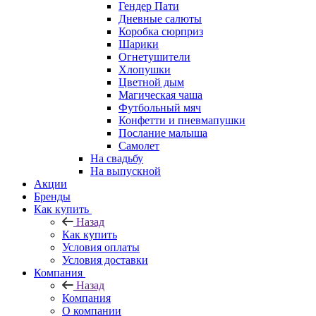
Гендер Пати
Дневные салюты
Коробка сюрприз
Шарики
Огнетушители
Хлопушки
Цветной дым
Магическая чаша
Футбольный мяч
Конфетти и пневмапушки
Послание малыша
Самолет
На свадьбу
На выпускной
Акции
Бренды
Как купить
Назад
Как купить
Условия оплаты
Условия доставки
Компания
Назад
Компания
О компании