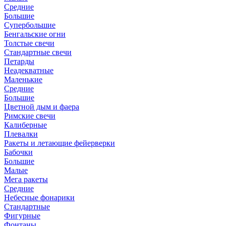
Средние
Большие
Супербольшие
Бенгальские огни
Толстые свечи
Стандартные свечи
Петарды
Неадекватные
Маленькие
Средние
Большие
Цветной дым и фаера
Римские свечи
Калиберные
Плевалки
Ракеты и летающие фейерверки
Бабочки
Большие
Малые
Мега ракеты
Средние
Небесные фонарики
Стандартные
Фигурные
Фонтаны