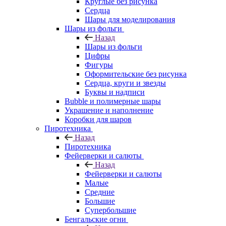
Круглые без рисунка
Сердца
Шары для моделирования
Шары из фольги
Назад
Шары из фольги
Цифры
Фигуры
Оформительские без рисунка
Сердца, круги и звезды
Буквы и надписи
Bubble и полимерные шары
Украшение и наполнение
Коробки для шаров
Пиротехника
Назад
Пиротехника
Фейерверки и салюты
Назад
Фейерверки и салюты
Малые
Средние
Большие
Супербольшие
Бенгальские огни