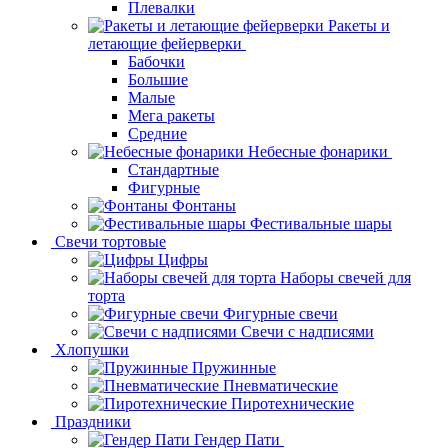
Плевалки
Ракеты и
летающие фейерверки
Бабочки
Большие
Малые
Мега ракеты
Средние
Небесные фонарики
Стандартные
Фигурные
Фонтаны
Фестивальные шары
Свечи тортовые
Цифры
Наборы свечей для
торта
Фигурные свечи
Свечи с надписями
Хлопушки
Пружинные
Пневматические
Пиротехнические
Праздники
Гендер Пати