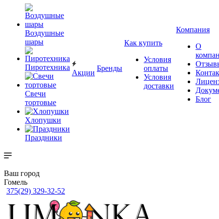
Компания
Воздушные
шары
Как купить
О
компа
Условия
Отзыв
Пиротехника
Бренды
оплаты
Акции
Конта
Условия
Лицен
доставки
Докум
Свечи
Блог
тортовые
Хлопушки
Праздники
Ваш город
Гомель
375(29) 329-32-52