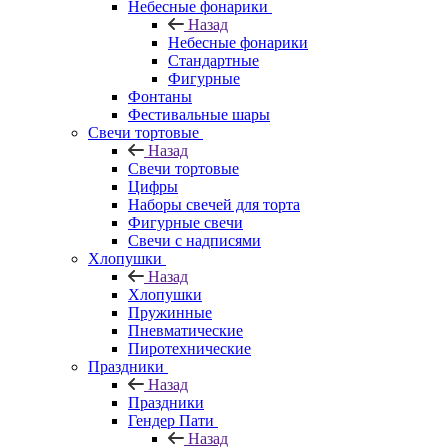
Небесные фонарики
Назад
Небесные фонарики
Стандартные
Фигурные
Фонтаны
Фестивальные шары
Свечи тортовые
Назад
Свечи тортовые
Цифры
Наборы свечей для торта
Фигурные свечи
Свечи с надписями
Хлопушки
Назад
Хлопушки
Пружинные
Пневматические
Пиротехнические
Праздники
Назад
Праздники
Гендер Пати
Назад