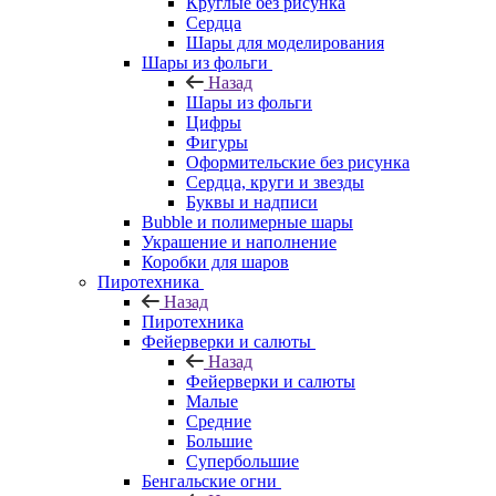
Круглые без рисунка
Сердца
Шары для моделирования
Шары из фольги
Назад
Шары из фольги
Цифры
Фигуры
Оформительские без рисунка
Сердца, круги и звезды
Буквы и надписи
Bubble и полимерные шары
Украшение и наполнение
Коробки для шаров
Пиротехника
Назад
Пиротехника
Фейерверки и салюты
Назад
Фейерверки и салюты
Малые
Средние
Большие
Супербольшие
Бенгальские огни