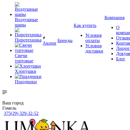
Компания
Воздушные
шары
Как купить
О
компа
Условия
Отзыв
Пиротехника
Бренды
оплаты
Акции
Конта
Условия
Лицен
доставки
Докум
Свечи
Блог
тортовые
Хлопушки
Праздники
Ваш город
Гомель
375(29) 329-32-52