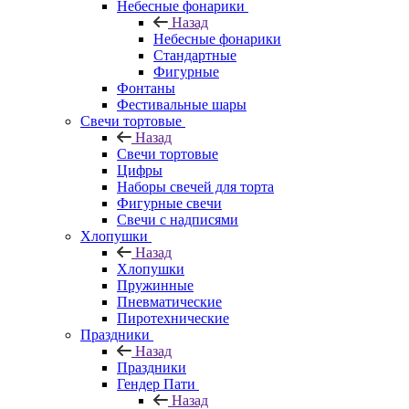
Небесные фонарики
Назад
Небесные фонарики
Стандартные
Фигурные
Фонтаны
Фестивальные шары
Свечи тортовые
Назад
Свечи тортовые
Цифры
Наборы свечей для торта
Фигурные свечи
Свечи с надписями
Хлопушки
Назад
Хлопушки
Пружинные
Пневматические
Пиротехнические
Праздники
Назад
Праздники
Гендер Пати
Назад