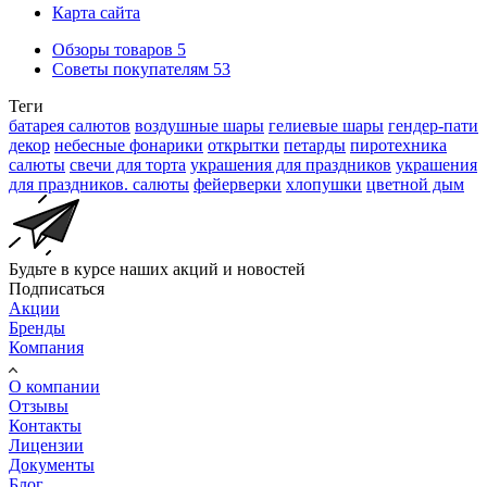
Карта сайта
Обзоры товаров
5
Советы покупателям
53
Теги
батарея салютов
воздушные шары
гелиевые шары
гендер-пати
декор
небесные фонарики
открытки
петарды
пиротехника
салюты
свечи для торта
украшения для праздников
украшения
для праздников. салюты
фейерверки
хлопушки
цветной дым
Будьте в курсе наших акций и новостей
Подписаться
Акции
Бренды
Компания
О компании
Отзывы
Контакты
Лицензии
Документы
Блог