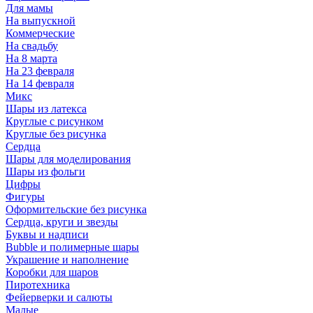
Для мамы
На выпускной
Коммерческие
На свадьбу
На 8 марта
На 23 февраля
На 14 февраля
Микс
Шары из латекса
Круглые с рисунком
Круглые без рисунка
Сердца
Шары для моделирования
Шары из фольги
Цифры
Фигуры
Оформительские без рисунка
Сердца, круги и звезды
Буквы и надписи
Bubble и полимерные шары
Украшение и наполнение
Коробки для шаров
Пиротехника
Фейерверки и салюты
Малые