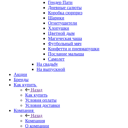
Гендер Пати
Дневные салюты
Коробка сюрприз
Шарики
Огнетушители
Хлопушки
Цветной дым
Магическая чаша
Футбольный мяч
Конфетти и пневмапушки
Послание малыша
Самолет
На свадьбу
На выпускной
Акции
Бренды
Как купить
Назад
Как купить
Условия оплаты
Условия доставки
Компания
Назад
Компания
О компании