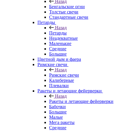
Назад
Бенгальские огни
Толстые свечи
Стандартные свечи
Петарды
Назад
Петарды
Неадекватные
Маленькие
Средние
Большие
Цветной дым и фаера
Римские свечи
Назад
Римские свечи
Калиберные
Плевалки
Ракеты и летающие фейерверки
Назад
Ракеты и летающие фейерверки
Бабочки
Большие
Малые
Мега ракеты
Средние