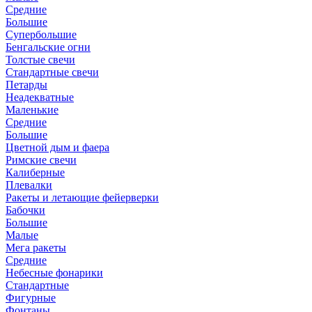
Средние
Большие
Супербольшие
Бенгальские огни
Толстые свечи
Стандартные свечи
Петарды
Неадекватные
Маленькие
Средние
Большие
Цветной дым и фаера
Римские свечи
Калиберные
Плевалки
Ракеты и летающие фейерверки
Бабочки
Большие
Малые
Мега ракеты
Средние
Небесные фонарики
Стандартные
Фигурные
Фонтаны