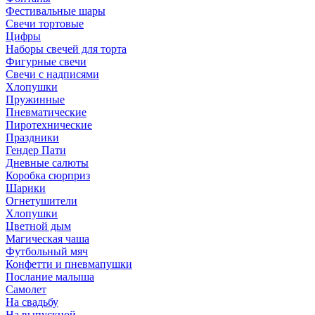
Фестивальные шары
Свечи тортовые
Цифры
Наборы свечей для торта
Фигурные свечи
Свечи с надписями
Хлопушки
Пружинные
Пневматические
Пиротехнические
Праздники
Гендер Пати
Дневные салюты
Коробка сюрприз
Шарики
Огнетушители
Хлопушки
Цветной дым
Магическая чаша
Футбольный мяч
Конфетти и пневмапушки
Послание малыша
Самолет
На свадьбу
На выпускной