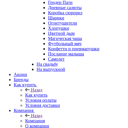
Гендер Пати
Дневные салюты
Коробка сюрприз
Шарики
Огнетушители
Хлопушки
Цветной дым
Магическая чаша
Футбольный мяч
Конфетти и пневмапушки
Послание малыша
Самолет
На свадьбу
На выпускной
Акции
Бренды
Как купить
Назад
Как купить
Условия оплаты
Условия доставки
Компания
Назад
Компания
О компании