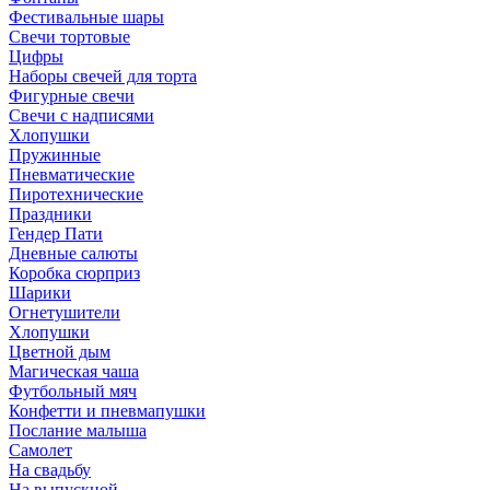
Фестивальные шары
Свечи тортовые
Цифры
Наборы свечей для торта
Фигурные свечи
Свечи с надписями
Хлопушки
Пружинные
Пневматические
Пиротехнические
Праздники
Гендер Пати
Дневные салюты
Коробка сюрприз
Шарики
Огнетушители
Хлопушки
Цветной дым
Магическая чаша
Футбольный мяч
Конфетти и пневмапушки
Послание малыша
Самолет
На свадьбу
На выпускной