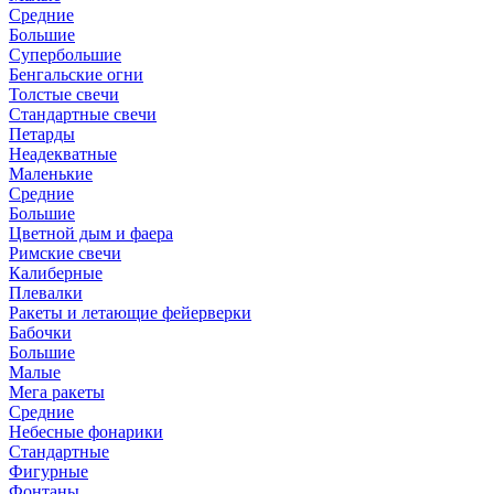
Средние
Большие
Супербольшие
Бенгальские огни
Толстые свечи
Стандартные свечи
Петарды
Неадекватные
Маленькие
Средние
Большие
Цветной дым и фаера
Римские свечи
Калиберные
Плевалки
Ракеты и летающие фейерверки
Бабочки
Большие
Малые
Мега ракеты
Средние
Небесные фонарики
Стандартные
Фигурные
Фонтаны