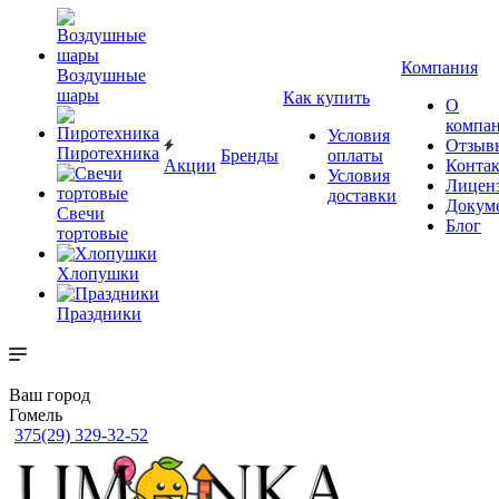
Компания
Воздушные
шары
Как купить
О
компа
Условия
Отзыв
Пиротехника
Бренды
оплаты
Акции
Конта
Условия
Лицен
доставки
Докум
Свечи
Блог
тортовые
Хлопушки
Праздники
Ваш город
Гомель
375(29) 329-32-52