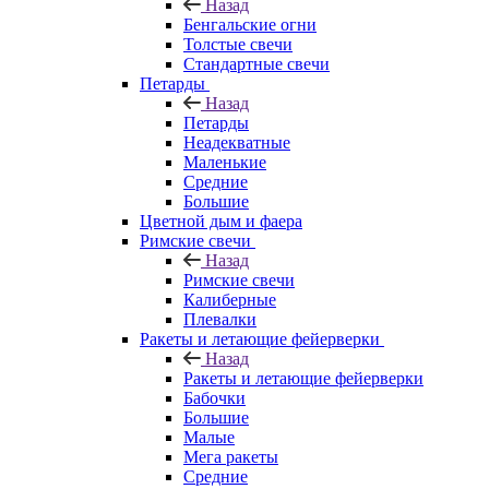
Назад
Бенгальские огни
Толстые свечи
Стандартные свечи
Петарды
Назад
Петарды
Неадекватные
Маленькие
Средние
Большие
Цветной дым и фаера
Римские свечи
Назад
Римские свечи
Калиберные
Плевалки
Ракеты и летающие фейерверки
Назад
Ракеты и летающие фейерверки
Бабочки
Большие
Малые
Мега ракеты
Средние