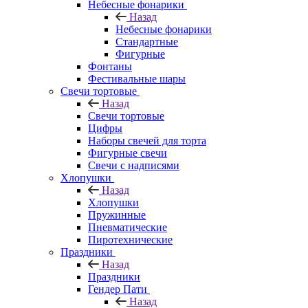
Небесные фонарики
Назад
Небесные фонарики
Стандартные
Фигурные
Фонтаны
Фестивальные шары
Свечи тортовые
Назад
Свечи тортовые
Цифры
Наборы свечей для торта
Фигурные свечи
Свечи с надписями
Хлопушки
Назад
Хлопушки
Пружинные
Пневматические
Пиротехнические
Праздники
Назад
Праздники
Гендер Пати
Назад