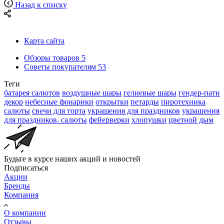
Назад к списку
Карта сайта
Обзоры товаров
5
Советы покупателям
53
Теги
батарея салютов
воздушные шары
гелиевые шары
гендер-пати
декор
небесные фонарики
открытки
петарды
пиротехника
салюты
свечи для торта
украшения для праздников
украшения
для праздников. салюты
фейерверки
хлопушки
цветной дым
Будьте в курсе наших акций и новостей
Подписаться
Акции
Бренды
Компания
О компании
Отзывы