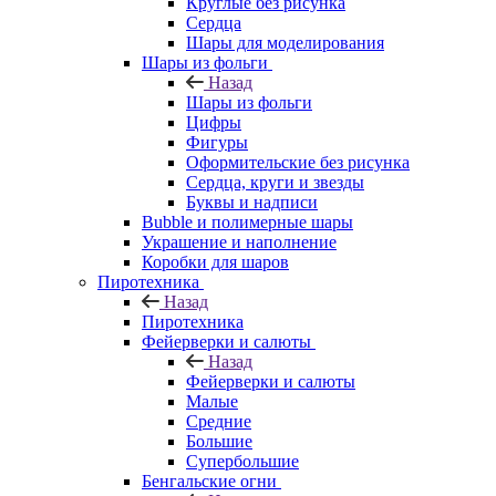
Круглые без рисунка
Сердца
Шары для моделирования
Шары из фольги
Назад
Шары из фольги
Цифры
Фигуры
Оформительские без рисунка
Сердца, круги и звезды
Буквы и надписи
Bubble и полимерные шары
Украшение и наполнение
Коробки для шаров
Пиротехника
Назад
Пиротехника
Фейерверки и салюты
Назад
Фейерверки и салюты
Малые
Средние
Большие
Супербольшие
Бенгальские огни