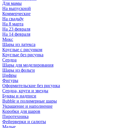
Для мамы
На выпускной
Коммерческие
На свадьбу
На 8 марта
На 23 февраля
На 14 февраля
Микс
Шары из латекса
Круглые с рисунком
Круглые без рисунка
Сердца
Шары для моделирования
Шары из фольги
Цифры
Фигуры
Оформительские без рисунка
Сердца, круги и звезды
Буквы и надписи
Bubble и полимерные шары
Украшение и наполнение
Коробки для шаров
Пиротехника
Фейерверки и салюты
Малые