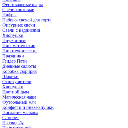
Фестивальные шары
Свечи тортовые
Цифры
Наборы свечей для торта
Фигурные свечи
Свечи с надписями
Хлопушки
Пружинные
Пневматические
Пиротехнические
Праздники
Гендер Пати
Дневные салюты
Коробка сюрприз
Шарики
Огнетушители
Хлопушки
Цветной дым
Магическая чаша
Футбольный мяч
Конфетти и пневмапушки
Послание малыша
Самолет
На свадьбу
На выпускной