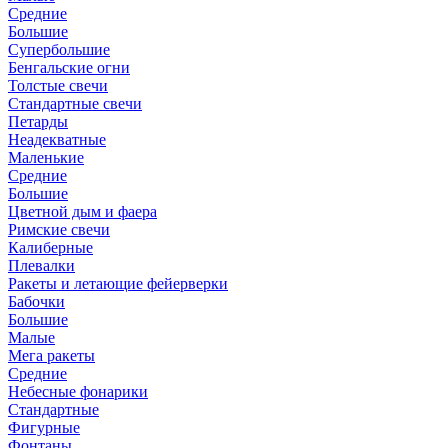
Средние
Большие
Супербольшие
Бенгальские огни
Толстые свечи
Стандартные свечи
Петарды
Неадекватные
Маленькие
Средние
Большие
Цветной дым и фаера
Римские свечи
Калиберные
Плевалки
Ракеты и летающие фейерверки
Бабочки
Большие
Малые
Мега ракеты
Средние
Небесные фонарики
Стандартные
Фигурные
Фонтаны