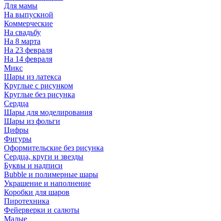
Для мамы
На выпускной
Коммерческие
На свадьбу
На 8 марта
На 23 февраля
На 14 февраля
Микс
Шары из латекса
Круглые с рисунком
Круглые без рисунка
Сердца
Шары для моделирования
Шары из фольги
Цифры
Фигуры
Оформительские без рисунка
Сердца, круги и звезды
Буквы и надписи
Bubble и полимерные шары
Украшение и наполнение
Коробки для шаров
Пиротехника
Фейерверки и салюты
Малые