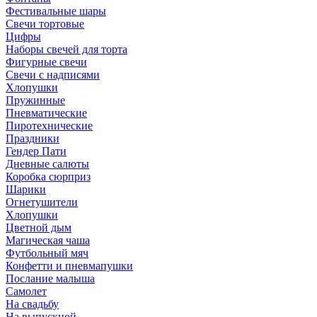
Фестивальные шары
Свечи тортовые
Цифры
Наборы свечей для торта
Фигурные свечи
Свечи с надписями
Хлопушки
Пружинные
Пневматические
Пиротехнические
Праздники
Гендер Пати
Дневные салюты
Коробка сюрприз
Шарики
Огнетушители
Хлопушки
Цветной дым
Магическая чаша
Футбольный мяч
Конфетти и пневмапушки
Послание малыша
Самолет
На свадьбу
На выпускной