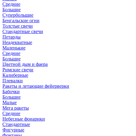
Средние
Большие
Супербольшие
Бенгальские огни
Толстые свечи
Стандартные свечи
Петарды
Неадекватные
Маленькие
Средние
Большие
Цветной дым и фаера
Римские свечи
Калиберные
Плевалки
Ракеты и летающие фейерверки
Бабочки
Большие
Малые
Мега ракеты
Средние
Небесные фонарики
Стандартные
Фигурные
Фонтаны