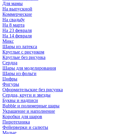
Для мамы
На выпускной
Коммерческие
На свадьбу
На 8 марта
На 23 февраля
На 14 февраля
Микс
Шары из латекса
Круглые с рисунком
Круглые без рисунка
Сердца
Шары для моделирования
Шары из фольги
Цифры
Фигуры
Оформительские без рисунка
Сердца, круги и звезды
Буквы и надписи
Bubble и полимерные шары
Украшение и наполнение
Коробки для шаров
Пиротехника
Фейерверки и салюты
Малые