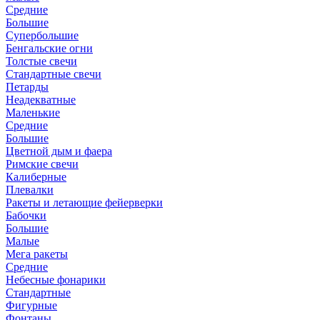
Средние
Большие
Супербольшие
Бенгальские огни
Толстые свечи
Стандартные свечи
Петарды
Неадекватные
Маленькие
Средние
Большие
Цветной дым и фаера
Римские свечи
Калиберные
Плевалки
Ракеты и летающие фейерверки
Бабочки
Большие
Малые
Мега ракеты
Средние
Небесные фонарики
Стандартные
Фигурные
Фонтаны