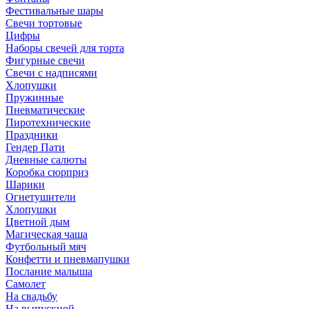
Фестивальные шары
Свечи тортовые
Цифры
Наборы свечей для торта
Фигурные свечи
Свечи с надписями
Хлопушки
Пружинные
Пневматические
Пиротехнические
Праздники
Гендер Пати
Дневные салюты
Коробка сюрприз
Шарики
Огнетушители
Хлопушки
Цветной дым
Магическая чаша
Футбольный мяч
Конфетти и пневмапушки
Послание малыша
Самолет
На свадьбу
На выпускной