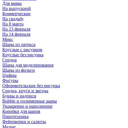
Для мамы
На выпускной
Коммерческие
На свадьбу
На 8 марта
На 23 февраля
На 14 февраля
Микс
Шары из латекса
Круглые с рисунком
Круглые без рисунка
Сердца
Шары для моделирования
Шары из фольги
Цифры
Фигуры
Оформительские без рисунка
Сердца, круги и звезды
Буквы и надписи
Bubble и полимерные шары
Украшение и наполнение
Коробки для шаров
Пиротехника
Фейерверки и салюты
Малые