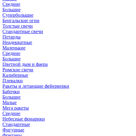
Средние
Большие
Супербольшие
Бенгальские огни
Толстые свечи
Стандартные свечи
Петарды
Неадекватные
Маленькие
Средние
Большие
Цветной дым и фаера
Римские свечи
Калиберные
Плевалки
Ракеты и летающие фейерверки
Бабочки
Большие
Малые
Мега ракеты
Средние
Небесные фонарики
Стандартные
Фигурные
Фонтаны