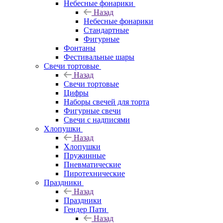
Небесные фонарики
Назад
Небесные фонарики
Стандартные
Фигурные
Фонтаны
Фестивальные шары
Свечи тортовые
Назад
Свечи тортовые
Цифры
Наборы свечей для торта
Фигурные свечи
Свечи с надписями
Хлопушки
Назад
Хлопушки
Пружинные
Пневматические
Пиротехнические
Праздники
Назад
Праздники
Гендер Пати
Назад