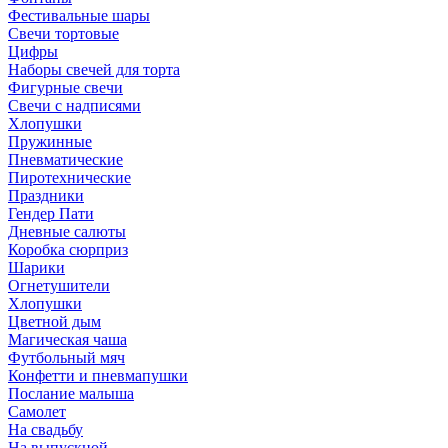
Фестивальные шары
Свечи тортовые
Цифры
Наборы свечей для торта
Фигурные свечи
Свечи с надписями
Хлопушки
Пружинные
Пневматические
Пиротехнические
Праздники
Гендер Пати
Дневные салюты
Коробка сюрприз
Шарики
Огнетушители
Хлопушки
Цветной дым
Магическая чаша
Футбольный мяч
Конфетти и пневмапушки
Послание малыша
Самолет
На свадьбу
На выпускной