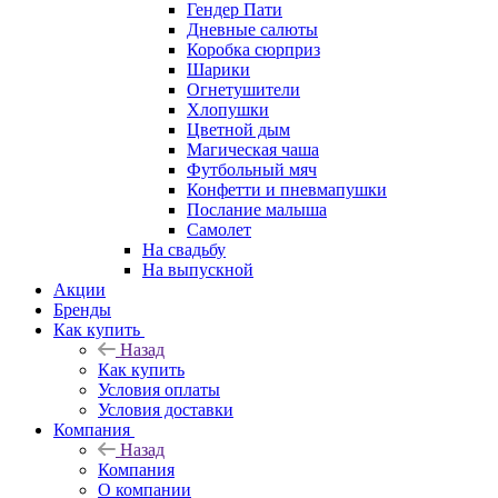
Гендер Пати
Дневные салюты
Коробка сюрприз
Шарики
Огнетушители
Хлопушки
Цветной дым
Магическая чаша
Футбольный мяч
Конфетти и пневмапушки
Послание малыша
Самолет
На свадьбу
На выпускной
Акции
Бренды
Как купить
Назад
Как купить
Условия оплаты
Условия доставки
Компания
Назад
Компания
О компании