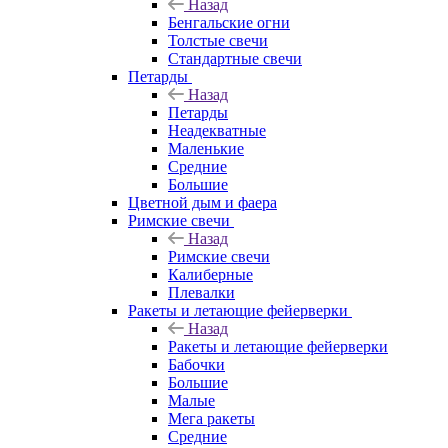
Назад
Бенгальские огни
Толстые свечи
Стандартные свечи
Петарды
Назад
Петарды
Неадекватные
Маленькие
Средние
Большие
Цветной дым и фаера
Римские свечи
Назад
Римские свечи
Калиберные
Плевалки
Ракеты и летающие фейерверки
Назад
Ракеты и летающие фейерверки
Бабочки
Большие
Малые
Мега ракеты
Средние