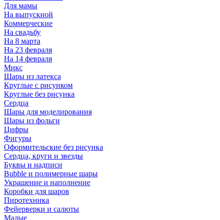
Для мамы
На выпускной
Коммерческие
На свадьбу
На 8 марта
На 23 февраля
На 14 февраля
Микс
Шары из латекса
Круглые с рисунком
Круглые без рисунка
Сердца
Шары для моделирования
Шары из фольги
Цифры
Фигуры
Оформительские без рисунка
Сердца, круги и звезды
Буквы и надписи
Bubble и полимерные шары
Украшение и наполнение
Коробки для шаров
Пиротехника
Фейерверки и салюты
Малые