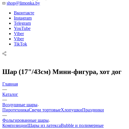
shop@limonka.by
Вконтакте
Instagram
Telegram
YouTube
Viber
Viber
TikTok
Шар (17"/43см) Мини-фигура, хот дог
Главная
—
Каталог
—
Воздушные шары
Пиротехника
Свечи тортовые
Хлопушки
Праздники
—
Фольгированные шары
Композиции
Шары из латекса
Bubble и полимерные