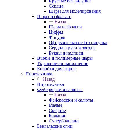
Круглые без рисунка
Сердца
Шары для моделирования
Шары из фольги
Назад
Шары из фольги
Цифры
Фигуры
Оформительские без рисунка
Сердца, круги и звезды
Буквы и надписи
Bubble и полимерные шары
Украшение и наполнение
Коробки для шаров
Пиротехника
Назад
Пиротехника
Фейерверки и салюты
Назад
Фейерверки и салюты
Малые
Средние
Большие
Супербольшие
Бенгальские огни