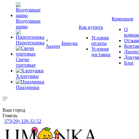
Компания
Воздушные
шары
Как купить
О
компа
Условия
Отзыв
Пиротехника
Бренды
оплаты
Акции
Конта
Условия
Лицен
доставки
Докум
Свечи
Блог
тортовые
Хлопушки
Праздники
Ваш город
Гомель
375(29) 329-32-52