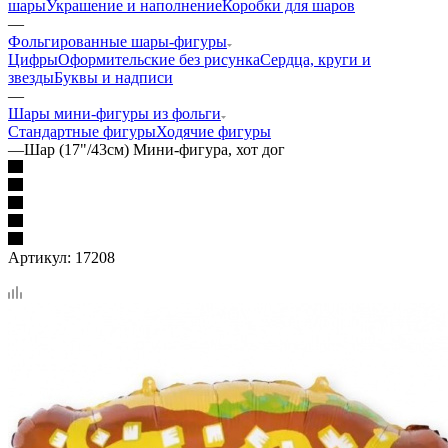
шары
Украшение и наполнение
Коробки для шаров
—
Фольгированные шары-фигуры
Цифры
Оформительские без рисунка
Сердца, круги и
звезды
Буквы и надписи
—
Шары мини-фигуры из фольги
Стандартные фигуры
Ходячие фигуры
—
Шар (17"/43см) Мини-фигура, хот дог
Артикул:
17208