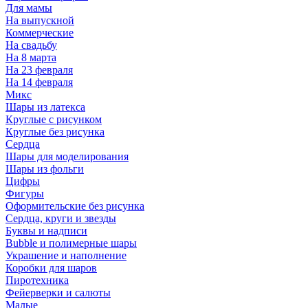
Для мамы
На выпускной
Коммерческие
На свадьбу
На 8 марта
На 23 февраля
На 14 февраля
Микс
Шары из латекса
Круглые с рисунком
Круглые без рисунка
Сердца
Шары для моделирования
Шары из фольги
Цифры
Фигуры
Оформительские без рисунка
Сердца, круги и звезды
Буквы и надписи
Bubble и полимерные шары
Украшение и наполнение
Коробки для шаров
Пиротехника
Фейерверки и салюты
Малые