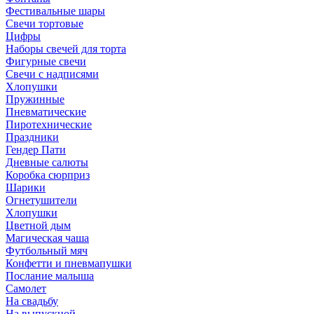
Фестивальные шары
Свечи тортовые
Цифры
Наборы свечей для торта
Фигурные свечи
Свечи с надписями
Хлопушки
Пружинные
Пневматические
Пиротехнические
Праздники
Гендер Пати
Дневные салюты
Коробка сюрприз
Шарики
Огнетушители
Хлопушки
Цветной дым
Магическая чаша
Футбольный мяч
Конфетти и пневмапушки
Послание малыша
Самолет
На свадьбу
На выпускной