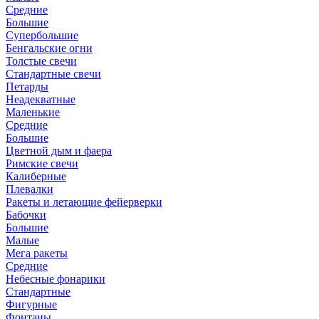
Средние
Большие
Супербольшие
Бенгальские огни
Толстые свечи
Стандартные свечи
Петарды
Неадекватные
Маленькие
Средние
Большие
Цветной дым и фаера
Римские свечи
Калиберные
Плевалки
Ракеты и летающие фейерверки
Бабочки
Большие
Малые
Мега ракеты
Средние
Небесные фонарики
Стандартные
Фигурные
Фонтаны