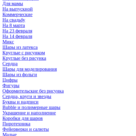
Для мамы
На выпускной
Коммерческие
На свадьбу
На 8 марта
На 23 февраля
На 14 февраля
Микс
Шары из латекса
Круглые с рисунком
Круглые без рисунка
Сердца
Шары для моделирования
Шары из фольги
Цифры
Фигуры
Оформительские без рисунка
Сердца, круги и звезды
Буквы и надписи
Bubble и полимерные шары
Украшение и наполнение
Коробки для шаров
Пиротехника
Фейерверки и салюты
Малые