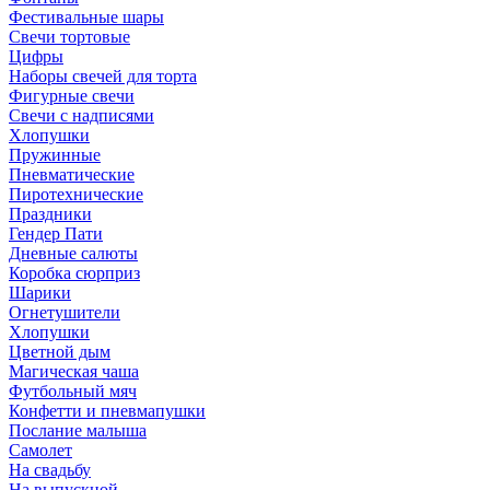
Фестивальные шары
Свечи тортовые
Цифры
Наборы свечей для торта
Фигурные свечи
Свечи с надписями
Хлопушки
Пружинные
Пневматические
Пиротехнические
Праздники
Гендер Пати
Дневные салюты
Коробка сюрприз
Шарики
Огнетушители
Хлопушки
Цветной дым
Магическая чаша
Футбольный мяч
Конфетти и пневмапушки
Послание малыша
Самолет
На свадьбу
На выпускной