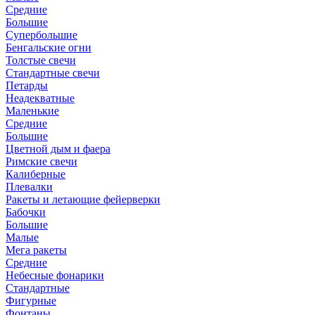
Средние
Большие
Супербольшие
Бенгальские огни
Толстые свечи
Стандартные свечи
Петарды
Неадекватные
Маленькие
Средние
Большие
Цветной дым и фаера
Римские свечи
Калиберные
Плевалки
Ракеты и летающие фейерверки
Бабочки
Большие
Малые
Мега ракеты
Средние
Небесные фонарики
Стандартные
Фигурные
Фонтаны