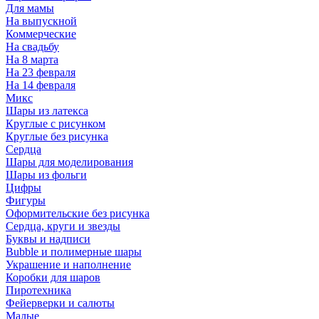
Для мамы
На выпускной
Коммерческие
На свадьбу
На 8 марта
На 23 февраля
На 14 февраля
Микс
Шары из латекса
Круглые с рисунком
Круглые без рисунка
Сердца
Шары для моделирования
Шары из фольги
Цифры
Фигуры
Оформительские без рисунка
Сердца, круги и звезды
Буквы и надписи
Bubble и полимерные шары
Украшение и наполнение
Коробки для шаров
Пиротехника
Фейерверки и салюты
Малые