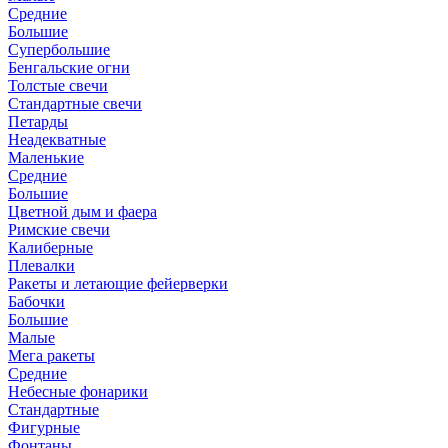
Средние
Большие
Супербольшие
Бенгальские огни
Толстые свечи
Стандартные свечи
Петарды
Неадекватные
Маленькие
Средние
Большие
Цветной дым и фаера
Римские свечи
Калиберные
Плевалки
Ракеты и летающие фейерверки
Бабочки
Большие
Малые
Мега ракеты
Средние
Небесные фонарики
Стандартные
Фигурные
Фонтаны