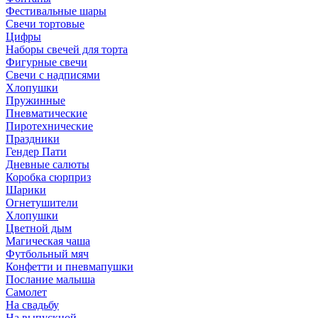
Фестивальные шары
Свечи тортовые
Цифры
Наборы свечей для торта
Фигурные свечи
Свечи с надписями
Хлопушки
Пружинные
Пневматические
Пиротехнические
Праздники
Гендер Пати
Дневные салюты
Коробка сюрприз
Шарики
Огнетушители
Хлопушки
Цветной дым
Магическая чаша
Футбольный мяч
Конфетти и пневмапушки
Послание малыша
Самолет
На свадьбу
На выпускной