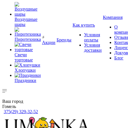
Компания
Воздушные
шары
Как купить
О
компа
Условия
Отзыв
Пиротехника
Бренды
оплаты
Акции
Конта
Условия
Лицен
доставки
Докум
Свечи
Блог
тортовые
Хлопушки
Праздники
Ваш город
Гомель
375(29) 329-32-52