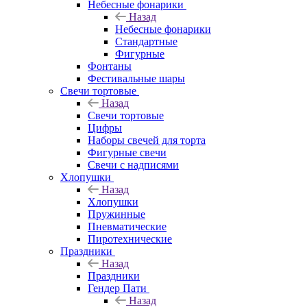
Небесные фонарики
Назад
Небесные фонарики
Стандартные
Фигурные
Фонтаны
Фестивальные шары
Свечи тортовые
Назад
Свечи тортовые
Цифры
Наборы свечей для торта
Фигурные свечи
Свечи с надписями
Хлопушки
Назад
Хлопушки
Пружинные
Пневматические
Пиротехнические
Праздники
Назад
Праздники
Гендер Пати
Назад