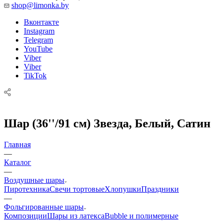
shop@limonka.by
Вконтакте
Instagram
Telegram
YouTube
Viber
Viber
TikTok
Шар (36''/91 см) Звезда, Белый, Сатин
Главная
—
Каталог
—
Воздушные шары
Пиротехника
Свечи тортовые
Хлопушки
Праздники
—
Фольгированные шары
Композиции
Шары из латекса
Bubble и полимерные