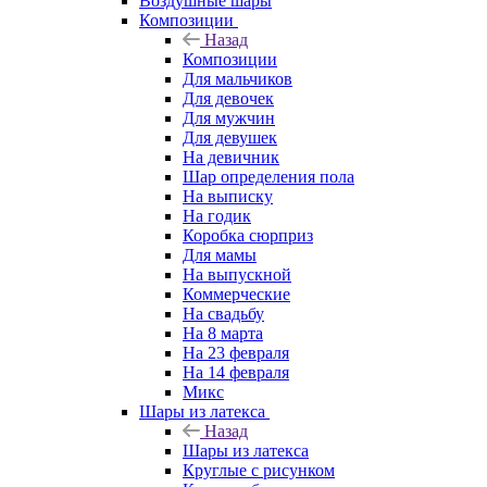
Воздушные шары
Композиции
Назад
Композиции
Для мальчиков
Для девочек
Для мужчин
Для девушек
На девичник
Шар определения пола
На выписку
На годик
Коробка сюрприз
Для мамы
На выпускной
Коммерческие
На свадьбу
На 8 марта
На 23 февраля
На 14 февраля
Микс
Шары из латекса
Назад
Шары из латекса
Круглые с рисунком