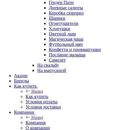
Гендер Пати
Дневные салюты
Коробка сюрприз
Шарики
Огнетушители
Хлопушки
Цветной дым
Магическая чаша
Футбольный мяч
Конфетти и пневмапушки
Послание малыша
Самолет
На свадьбу
На выпускной
Акции
Бренды
Как купить
Назад
Как купить
Условия оплаты
Условия доставки
Компания
Назад
Компания
О компании