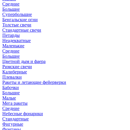
Средние
Большие
Супербольшие
Бенгальские огни
Толстые свечи
Стандартные свечи
Петарды
Неадекватные
Маленькие
Средние
Большие
Цветной дым и фаера
Римские свечи
Калиберные
Плевалки
Ракеты и летающие фейерверки
Бабочки
Большие
Малые
Мега ракеты
Средние
Небесные фонарики
Стандартные
Фигурные
Фонтаны