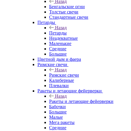
Назад
Бенгальские огни
Толстые свечи
Стандартные свечи
Петарды
Назад
Петарды
Неадекватные
Маленькие
Средние
Большие
Цветной дым и фаера
Римские свечи
Назад
Римские свечи
Калиберные
Плевалки
Ракеты и летающие фейерверки
Назад
Ракеты и летающие фейерверки
Бабочки
Большие
Малые
Мега ракеты
Средние