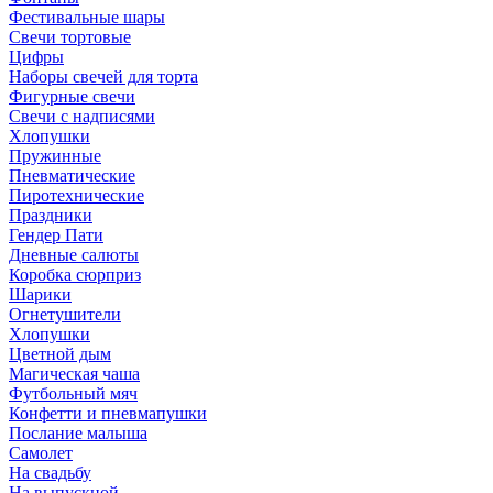
Фестивальные шары
Свечи тортовые
Цифры
Наборы свечей для торта
Фигурные свечи
Свечи с надписями
Хлопушки
Пружинные
Пневматические
Пиротехнические
Праздники
Гендер Пати
Дневные салюты
Коробка сюрприз
Шарики
Огнетушители
Хлопушки
Цветной дым
Магическая чаша
Футбольный мяч
Конфетти и пневмапушки
Послание малыша
Самолет
На свадьбу
На выпускной