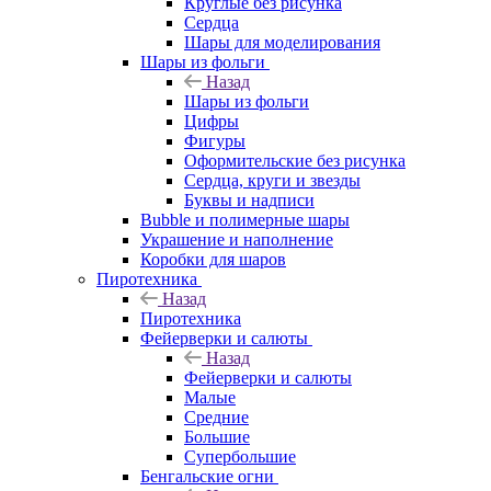
Круглые без рисунка
Сердца
Шары для моделирования
Шары из фольги
Назад
Шары из фольги
Цифры
Фигуры
Оформительские без рисунка
Сердца, круги и звезды
Буквы и надписи
Bubble и полимерные шары
Украшение и наполнение
Коробки для шаров
Пиротехника
Назад
Пиротехника
Фейерверки и салюты
Назад
Фейерверки и салюты
Малые
Средние
Большие
Супербольшие
Бенгальские огни