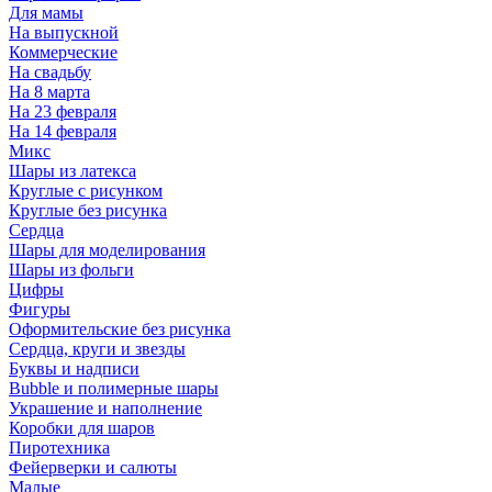
Для мамы
На выпускной
Коммерческие
На свадьбу
На 8 марта
На 23 февраля
На 14 февраля
Микс
Шары из латекса
Круглые с рисунком
Круглые без рисунка
Сердца
Шары для моделирования
Шары из фольги
Цифры
Фигуры
Оформительские без рисунка
Сердца, круги и звезды
Буквы и надписи
Bubble и полимерные шары
Украшение и наполнение
Коробки для шаров
Пиротехника
Фейерверки и салюты
Малые