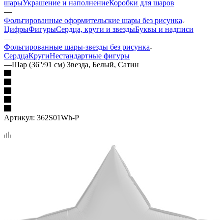
шары
Украшение и наполнение
Коробки для шаров
—
Фольгированные оформительские шары без рисунка
Цифры
Фигуры
Сердца, круги и звезды
Буквы и надписи
—
Фольгированные шары-звезды без рисунка
Сердца
Круги
Нестандартные фигуры
—
Шар (36''/91 см) Звезда, Белый, Сатин
Артикул:
362S01Wh-P