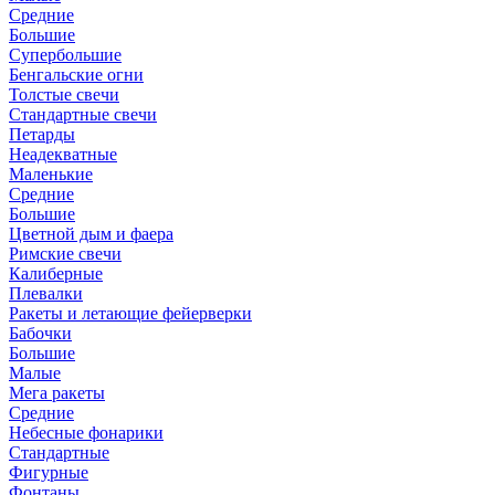
Средние
Большие
Супербольшие
Бенгальские огни
Толстые свечи
Стандартные свечи
Петарды
Неадекватные
Маленькие
Средние
Большие
Цветной дым и фаера
Римские свечи
Калиберные
Плевалки
Ракеты и летающие фейерверки
Бабочки
Большие
Малые
Мега ракеты
Средние
Небесные фонарики
Стандартные
Фигурные
Фонтаны