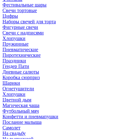
Фестивальные шары
Свечи тортовые
Цифры
Наборы свечей для торта
Фигурные свечи
Свечи с надписями
Хлопушки
Пружинные
Пневматические
Пиротехнические
Праздники
Гендер Пати
Дневные салюты
Коробка сюрприз
Шарики
Огнетушители
Хлопушки
Цветной дым
Магическая чаша
Футбольный мяч
Конфетти и пневмапушки
Послание малыша
Самолет
На свадьбу
На выпускной