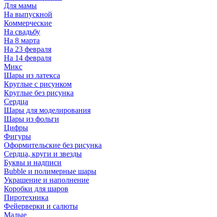
Для мамы
На выпускной
Коммерческие
На свадьбу
На 8 марта
На 23 февраля
На 14 февраля
Микс
Шары из латекса
Круглые с рисунком
Круглые без рисунка
Сердца
Шары для моделирования
Шары из фольги
Цифры
Фигуры
Оформительские без рисунка
Сердца, круги и звезды
Буквы и надписи
Bubble и полимерные шары
Украшение и наполнение
Коробки для шаров
Пиротехника
Фейерверки и салюты
Малые