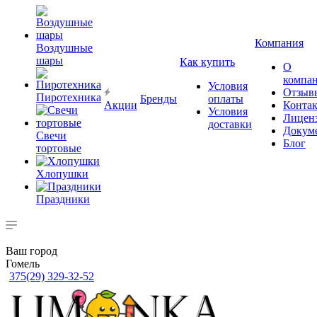
Компания
Воздушные
шары
Как купить
О
компа
Условия
Отзыв
Пиротехника
Бренды
оплаты
Акции
Конта
Условия
Лицен
доставки
Докум
Свечи
Блог
тортовые
Хлопушки
Праздники
Ваш город
Гомель
375(29) 329-32-52