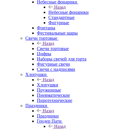
Небесные фонарики
Назад
Небесные фонарики
Стандартные
Фигурные
Фонтаны
Фестивальные шары
Свечи тортовые
Назад
Свечи тортовые
Цифры
Наборы свечей для торта
Фигурные свечи
Свечи с надписями
Хлопушки
Назад
Хлопушки
Пружинные
Пневматические
Пиротехнические
Праздники
Назад
Праздники
Гендер Пати
Назад