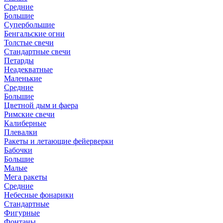
Средние
Большие
Супербольшие
Бенгальские огни
Толстые свечи
Стандартные свечи
Петарды
Неадекватные
Маленькие
Средние
Большие
Цветной дым и фаера
Римские свечи
Калиберные
Плевалки
Ракеты и летающие фейерверки
Бабочки
Большие
Малые
Мега ракеты
Средние
Небесные фонарики
Стандартные
Фигурные
Фонтаны