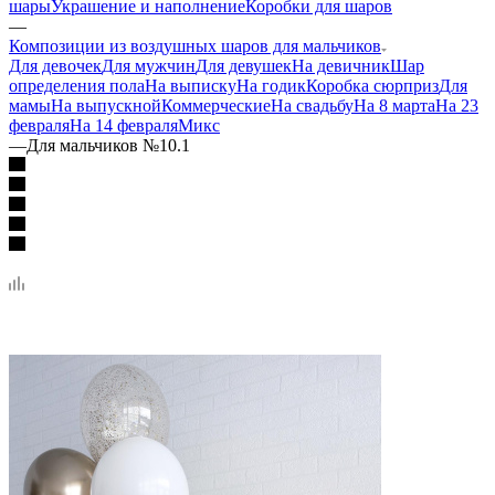
шары
Украшение и наполнение
Коробки для шаров
—
Композиции из воздушных шаров для мальчиков
Для девочек
Для мужчин
Для девушек
На девичник
Шар
определения пола
На выписку
На годик
Коробка сюрприз
Для
мамы
На выпускной
Коммерческие
На свадьбу
На 8 марта
На 23
февраля
На 14 февраля
Микс
—
Для мальчиков №10.1