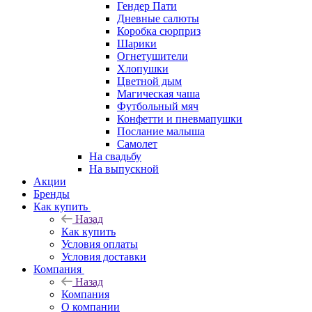
Гендер Пати
Дневные салюты
Коробка сюрприз
Шарики
Огнетушители
Хлопушки
Цветной дым
Магическая чаша
Футбольный мяч
Конфетти и пневмапушки
Послание малыша
Самолет
На свадьбу
На выпускной
Акции
Бренды
Как купить
Назад
Как купить
Условия оплаты
Условия доставки
Компания
Назад
Компания
О компании