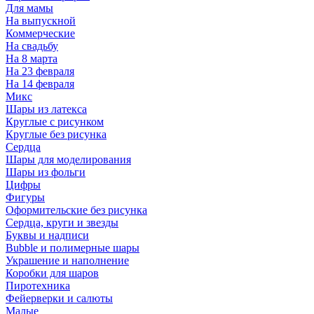
Для мамы
На выпускной
Коммерческие
На свадьбу
На 8 марта
На 23 февраля
На 14 февраля
Микс
Шары из латекса
Круглые с рисунком
Круглые без рисунка
Сердца
Шары для моделирования
Шары из фольги
Цифры
Фигуры
Оформительские без рисунка
Сердца, круги и звезды
Буквы и надписи
Bubble и полимерные шары
Украшение и наполнение
Коробки для шаров
Пиротехника
Фейерверки и салюты
Малые