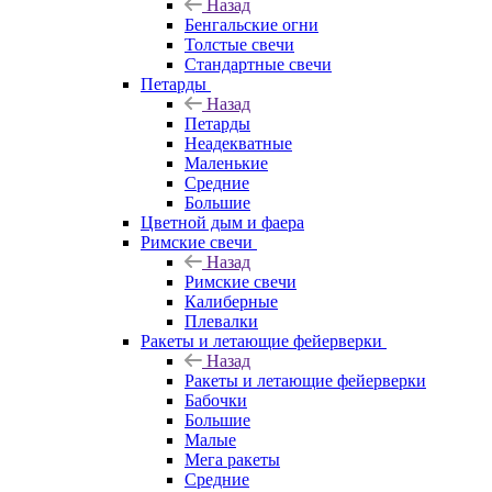
Назад
Бенгальские огни
Толстые свечи
Стандартные свечи
Петарды
Назад
Петарды
Неадекватные
Маленькие
Средние
Большие
Цветной дым и фаера
Римские свечи
Назад
Римские свечи
Калиберные
Плевалки
Ракеты и летающие фейерверки
Назад
Ракеты и летающие фейерверки
Бабочки
Большие
Малые
Мега ракеты
Средние