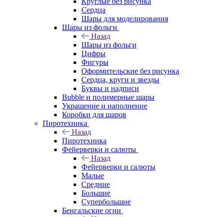
Круглые без рисунка
Сердца
Шары для моделирования
Шары из фольги
Назад
Шары из фольги
Цифры
Фигуры
Оформительские без рисунка
Сердца, круги и звезды
Буквы и надписи
Bubble и полимерные шары
Украшение и наполнение
Коробки для шаров
Пиротехника
Назад
Пиротехника
Фейерверки и салюты
Назад
Фейерверки и салюты
Малые
Средние
Большие
Супербольшие
Бенгальские огни