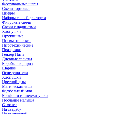
Фестивальные шары
Свечи тортовые
Цифры
Наборы свечей для торта
Фигурные свечи
Свечи с надписями
Хлопушки
Пружинные
Пневматические
Пиротехнические
Праздники
Гендер Пати
Дневные салюты
Коробка сюрприз
Шарики
Огнетушители
Хлопушки
Цветной дым
Магическая чаша
Футбольный мяч
Конфетти и пневмапушки
Послание малыша
Самолет
На свадьбу
На выпускной