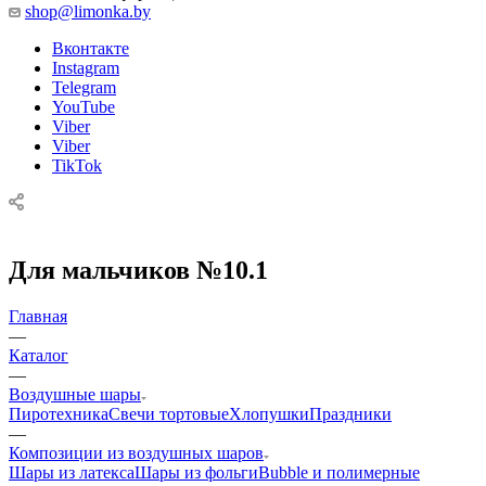
shop@limonka.by
Вконтакте
Instagram
Telegram
YouTube
Viber
Viber
TikTok
Для мальчиков №10.1
Главная
—
Каталог
—
Воздушные шары
Пиротехника
Свечи тортовые
Хлопушки
Праздники
—
Композиции из воздушных шаров
Шары из латекса
Шары из фольги
Bubble и полимерные